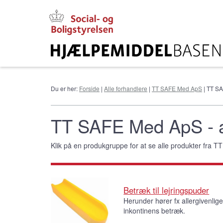
Gå
til
hovedindhold
Du er her:
Forside
|
Alle forhandlere
|
TT SAFE Med ApS
| TT SA
TT SAFE Med ApS - a
Klik på en produkgruppe for at se alle produkter fra
Betræk til lejringspuder
Herunder hører fx allergivenlig
inkontinens betræk.