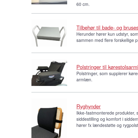
60 cm.
Tilbehør til bade- og bruse
Herunder hører kun udstyr, som 
sammen med flere forskellige p
Polstringer til kørestolsar
Polstringer, som supplerer køre
armlæn.
Ryghynder
Ikke-fastmonterede produkter, 
siddestilling og komfort i sidd
hører fx lændestøtte og rygpolst