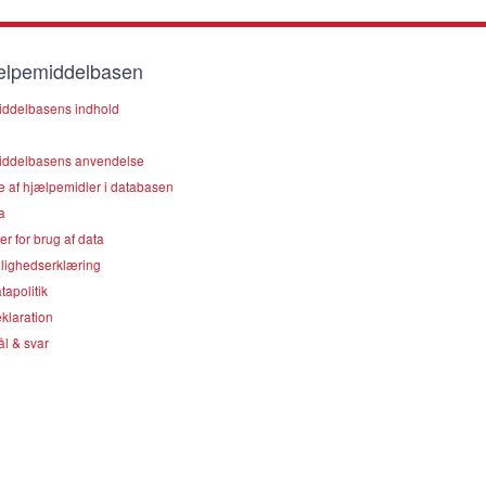
lpemiddelbasen
ddelbasens indhold
ddelbasens anvendelse
e af hjælpemidler i databasen
a
er for brug af data
lighedserklæring
apolitik
klaration
l & svar