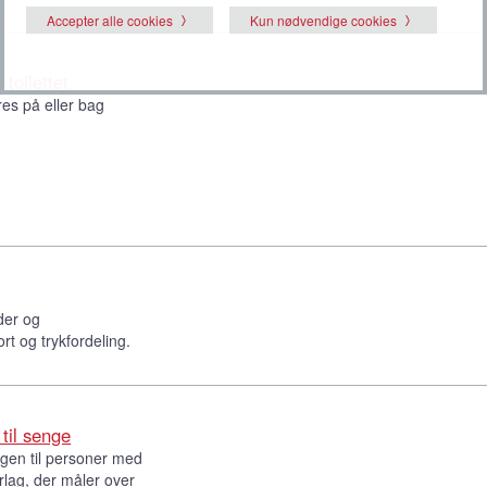
Accepter alle cookies
Kun nødvendige cookies
 toilettet
es på eller bag
æder og
rt og trykfordeling.
til senge
ngen til personer med
rlag, der måler over