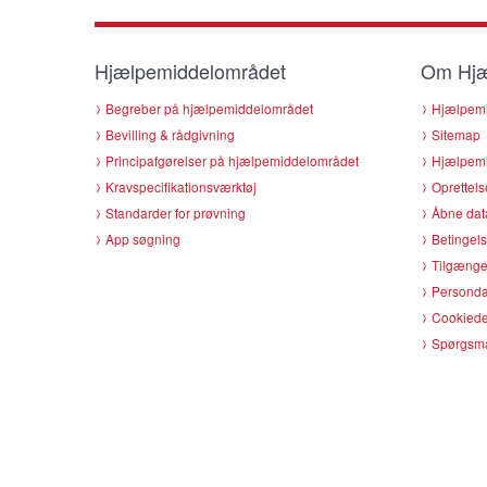
Hjælpemiddelområdet
Om Hjæ
Begreber på hjælpemiddelområdet
Hjælpemi
Bevilling & rådgivning
Sitemap
Principafgørelser på hjælpemiddelområdet
Hjælpemi
Kravspecifikationsværktøj
Oprettels
Standarder for prøvning
Åbne dat
App søgning
Betingels
Tilgænge
Persondat
Cookiede
Spørgsmå