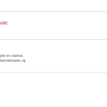
puder
kytte en madras.
l topmadrasser og