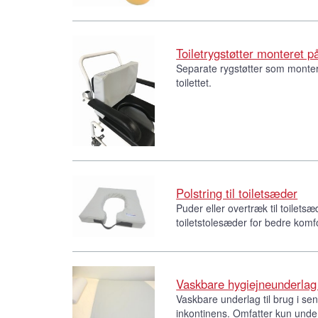
Toiletrygstøtter monteret på
Separate rygstøtter som monter
toilettet.
Polstring til toiletsæder
Puder eller overtræk til toilets
toiletstolesæder for bedre komfo
Vaskbare hygiejneunderlag 
Vaskbare underlag til brug i se
inkontinens. Omfatter kun unde