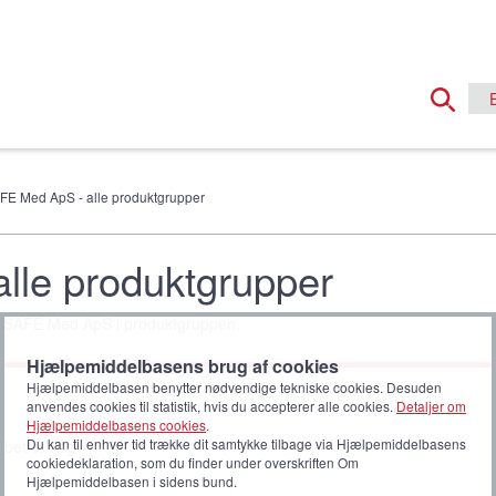
FE Med ApS - alle produktgrupper
lle produktgrupper
 TT SAFE Med ApS i produktgruppen.
Hjælpemiddelbasens brug af cookies
Hjælpemiddelbasen benytter nødvendige tekniske cookies. Desuden
anvendes cookies til statistik, hvis du accepterer alle cookies.
Detaljer om
Hjælpemiddelbasens cookies
.
Du kan til enhver tid trække dit samtykke tilbage via Hjælpemiddelbasens
e betræk og
cookiedeklaration, som du finder under overskriften Om
Hjælpemiddelbasen i sidens bund.