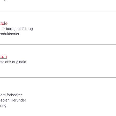
stole
er beregnet til brug
roduktserier.
mlæn
stolens originale
som forbedrer
emøbler. Herunder
ring.