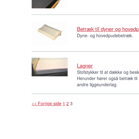
Betræk til dyner og hoved
Dyne- og hovedpudebetræk.
Lagner
Stofstykker til at dække og bes
Herunder hører også betræk ti
andre liggeunderlag.
<< Forrige side
1
2
3