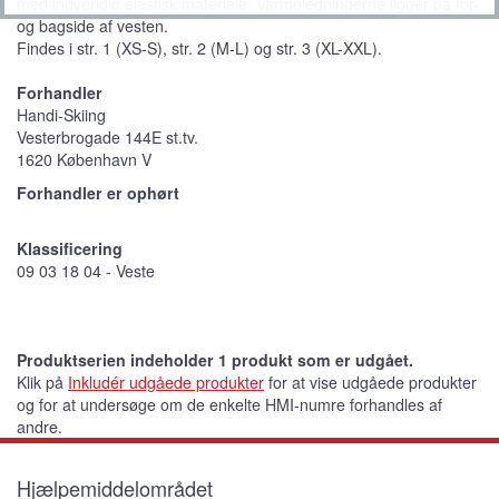
med indvendig elastisk materiale. Varmeledningerne ligger på for-
og bagside af vesten.
Findes i str. 1 (XS-S), str. 2 (M-L) og str. 3 (XL-XXL).
Forhandler
Handi-Skiing
Vesterbrogade 144E st.tv.
1620 København V
Forhandler er ophørt
Klassificering
09 03 18 04 - Veste
Produktserien indeholder 1 produkt som er udgået.
Klik på
Inkludér udgåede produkter
for at vise udgåede produkter
og for at undersøge om de enkelte HMI-numre forhandles af
andre.
Hjælpemiddelområdet