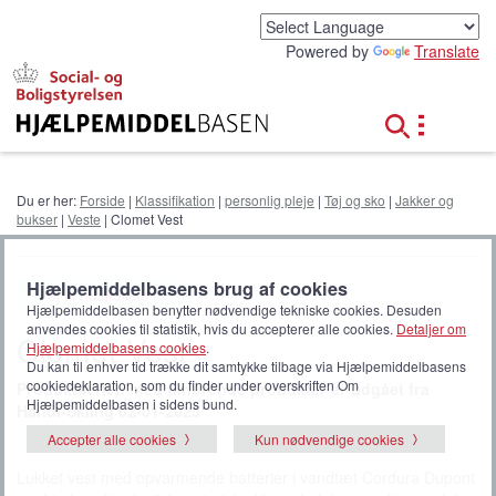
G
å
Powered by
Translate
t
i
l
h
o
v
e
Du er her:
Forside
|
Klassifikation
|
personlig pleje
|
Tøj og sko
|
Jakker og
d
bukser
|
Veste
| Clomet Vest
i
n
d
Hjælpemiddelbasens brug af cookies
Føj til huskeliste
h
Hjælpemiddelbasen benytter nødvendige tekniske cookies. Desuden
o
anvendes cookies til statistik, hvis du accepterer alle cookies.
Detaljer om
Clomet Vest
l
Hjælpemiddelbasens cookies
.
d
Du kan til enhver tid trække dit samtykke tilbage via Hjælpemiddelbasens
cookiedeklaration, som du finder under overskriften Om
Produktserien med tilhørende produkter er udgået fra
Hjælpemiddelbasen i sidens bund.
Handi-Skiing 02-01-2025
Accepter alle cookies
Kun nødvendige cookies
Lukket vest med opvarmende batterier i vandtæt Cordura Dupont