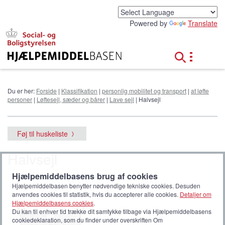
G
å
Powered by
Translate
t
i
l
h
o
v
e
Du er her:
Forside
|
Klassifikation
|
personlig mobilitet og transport
|
at løfte
d
personer
|
Løftesejl, sæder og bårer
|
Lave sejl
| Halvsejl
i
n
d
Føj til huskeliste
h
o
Halvsejl
l
d
Hjælpemiddelbasens brug af cookies
Hjælpemiddelbasen benytter nødvendige tekniske cookies. Desuden
anvendes cookies til statistik, hvis du accepterer alle cookies.
Detaljer om
Hjælpemiddelbasens cookies
.
Du kan til enhver tid trække dit samtykke tilbage via Hjælpemiddelbasens
cookiedeklaration, som du finder under overskriften Om