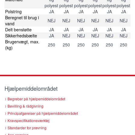
polyest
polyest
polyest
polyest
polyest
polyest
Polstring
JA
JA
JA
JA
JA
JA
Beregnet til brug i
NEJ
NEJ
NEJ
NEJ
NEJ
NEJ
vand
Delt benstøtte
JA
JA
JA
JA
JA
JA
Sikkerhedsbælte
JA
NEJ
NEJ
NEJ
NEJ
NEJ
Brugervægt, max.
250
250
250
250
250
250
(kg)
Hjælpemiddelområdet
Begreber på hjælpemiddelområdet
Bevilling & rådgivning
Principafgørelser på hjælpemiddelområdet
Kravspecifikationsværktøj
Standarder for prøvning
App søgning