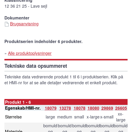
12 36 21 25 - Lave sejl
Dokumenter
Brugsanvisning
Produktserien indeholder 6 produkter.
»
Alle produktoplysninger
Tekniske data opsummeret
Tekniske data vedrørende produkt 1 til 6 i produktserien. Klik på
et HMI-nr for at se alle detaljer vedrørende et enkelt produkt.
Produkt 1 - 6
Egenskab/HMI-nr.
18079
13278
18078
18080
29869
26605
xx-
Størrelse
large
medium
small
x-large
x-small
large
bomuld
bomuld
bomuld
bomuld
bomuld
bomuld
Materiale
og
og
og
og
og
og