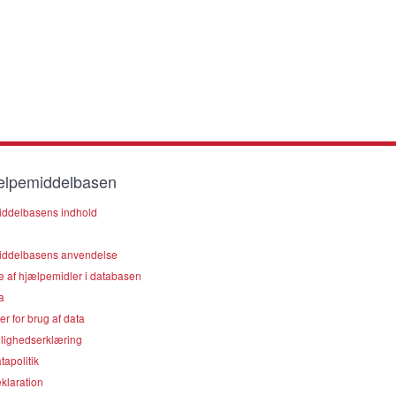
lpemiddelbasen
ddelbasens indhold
ddelbasens anvendelse
e af hjælpemidler i databasen
a
er for brug af data
lighedserklæring
apolitik
klaration