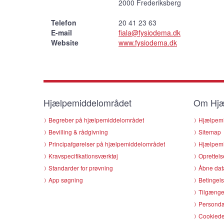
2000 Frederiksberg
Telefon
20 41 23 63
E-mail
fiala@fysiodema.dk
Website
www.fysiodema.dk
Hjælpemiddelområdet
Om Hjæ
Begreber på hjælpemiddelområdet
Hjælpemi
Bevilling & rådgivning
Sitemap
Principafgørelser på hjælpemiddelområdet
Hjælpemi
Kravspecifikationsværktøj
Oprettels
Standarder for prøvning
Åbne dat
App søgning
Betingels
Tilgænge
Persondat
Cookiede