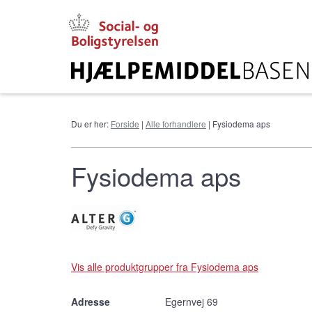
Gå
til
hovedindhold
Du er her:
Forside
|
Alle forhandlere
| Fysiodema aps
Fysiodema aps
Vis alle produktgrupper fra Fysiodema aps
Adresse
Egernvej 69