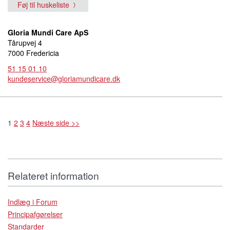
Føj til huskeliste
Gloria Mundi Care ApS
Tårupvej 4
7000 Fredericia
51 15 01 10
kundeservice@gloriamundicare.dk
1
2
3
4
Næste side >>
Relateret information
Indlæg i Forum
Principafgørelser
Standarder