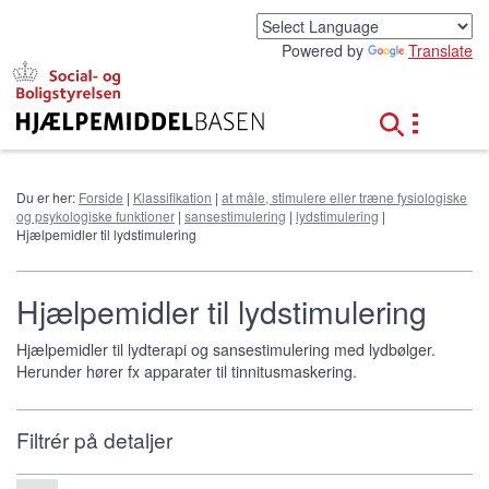
G
å
Powered by
Translate
t
i
l
h
o
v
e
Du er her:
Forside
|
Klassifikation
|
at måle, stimulere eller træne fysiologiske
d
og psykologiske funktioner
|
sansestimulering
|
lydstimulering
|
i
Hjælpemidler til lydstimulering
n
d
h
Hjælpemidler til lydstimulering
o
l
Hjælpemidler til lydterapi og sansestimulering med lydbølger.
d
Herunder hører fx apparater til tinnitusmaskering.
Filtrér på detaljer