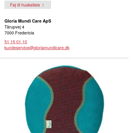
Føj til huskeliste
Gloria Mundi Care ApS
Tårupvej 4
7000 Fredericia
51 15 01 10
kundeservice@gloriamundicare.dk