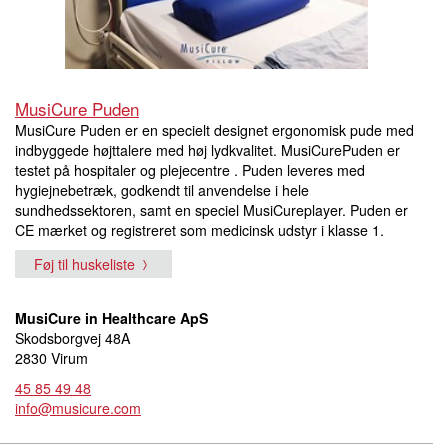
MusiCure Puden
MusiCure Puden er en specielt designet ergonomisk pude med
indbyggede højttalere med høj lydkvalitet. MusiCurePuden er
testet på hospitaler og plejecentre . Puden leveres med
hygiejnebetræk, godkendt til anvendelse i hele
sundhedssektoren, samt en speciel MusiCureplayer. Puden er
CE mærket og registreret som medicinsk udstyr i klasse 1.
Føj til huskeliste
MusiCure in Healthcare ApS
Skodsborgvej 48A
2830 Virum
45 85 49 48
info@musicure.com