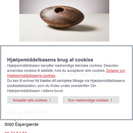
Hjælpemiddelbasens brug af cookies
Hjælpemiddelbasen benytter nødvendige tekniske cookies. Desuden
CRDL
anvendes cookies til statistik, hvis du accepterer alle cookies.
Detaljer om
Interaktivt sanseinstrument. Oversætter berøring til lyd. Til
Hjælpemiddelbasens cookies
.
mennesker med kommunikationsvanskeligheder. 15 lydtemaer,
Du kan til enhver tid trække dit samtykke tilbage via Hjælpemiddelbasens
cookiedeklaration, som du finder under overskriften Om
mulighed for egne.
Hjælpemiddelbasen i sidens bund.
Føj til huskeliste
Accepter alle cookies
Kun nødvendige cookies
Wellness Nordic A/S
Tinvej 20C
3060 Espergærde