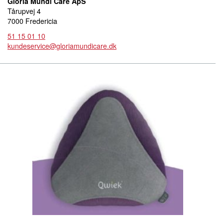
Gloria Mundi Care ApS
Tårupvej 4
7000 Fredericia
51 15 01 10
kundeservice@gloriamundicare.dk