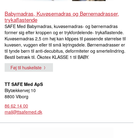
Babymadras, Kuvøsemadras og Børnemadrasser,
trykaflastende
SAFE Med Babymadras, kuvøsemadras- og børnemadras
former sig efter kroppen og er trykfordelende- trykaflastende.
Kuvøsemadras 2,5 cm høj kan klippes til passende størrelse til
kuvøsen, vuggen eller til små lejringsdele. Børnemadrasser er
til tynde børn til anti-decubitus, deformiteter og smertelindring.
Bestil betræk til. Ökotex KLASSE 1 til BABY.
Føj til huskeliste
TT SAFE Med ApS
Blytækkervej 10
8800 Viborg
86 62 14 00
mail@ttsafemed.dk