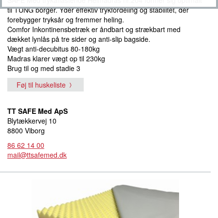
SAFE Med trykaflastende Helmadras nr.204 former sig optimalt
til TUNG borger. Yder effektiv trykfordeling og stabilitet, der
forebygger tryksår og fremmer heling.
Comfor Inkontinensbetræk er åndbart og strækbart med
dækket lynlås på tre sider og anti-slip bagside.
Vægt anti-decubitus 80-180kg
Madras klarer vægt op til 230kg
Brug til og med stadie 3
Føj til huskeliste
TT SAFE Med ApS
Blytækkervej 10
8800 Viborg
86 62 14 00
mail@ttsafemed.dk