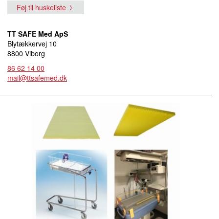
Føj til huskeliste
TT SAFE Med ApS
Blytækkervej 10
8800 Viborg
86 62 14 00
mail@ttsafemed.dk