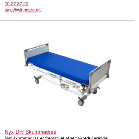
70 27 37 20
salg@winncare.dk
Nyx Dry Skummadras
Nyx skummadras er fremstillet af et trykreducerende