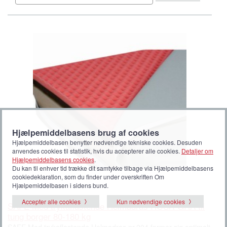
Hjælpemiddelbasens brug af cookies
Hjælpemiddelbasen benytter nødvendige tekniske cookies. Desuden
anvendes cookies til statistik, hvis du accepterer alle cookies.
Detaljer om
Hjælpemiddelbasens cookies
.
Du kan til enhver tid trække dit samtykke tilbage via Hjælpemiddelbasens
cookiedeklaration, som du finder under overskriften Om
Hjælpemiddelbasen i sidens bund.
Accepter alle cookies
Kun nødvendige cookies
SAFE Med trykaflastende Helmadras ROSA-GRÅ til
tung borger 80-180 kg