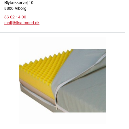
Blytækkervej 10
8800 Viborg
86 62 14 00
mail@ttsafemed.dk