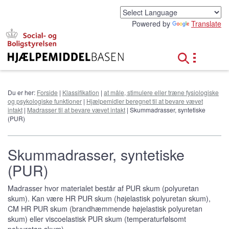
G
å
Powered by
Translate
t
i
l
h
o
v
e
Du er her:
Forside
|
Klassifikation
|
at måle, stimulere eller træne fysiologiske
d
og psykologiske funktioner
|
Hjælpemidler beregnet til at bevare vævet
i
intakt
|
Madrasser til at bevare vævet intakt
| Skummadrasser, syntetiske
n
(PUR)
d
h
o
Skummadrasser, syntetiske
l
(PUR)
d
Madrasser hvor materialet består af PUR skum (polyuretan
skum). Kan være HR PUR skum (højelastisk polyuretan skum),
CM HR PUR skum (brandhæmmende højelastisk polyuretan
skum) eller viscoelastisk PUR skum (temperaturfølsomt
polyuretan skum).