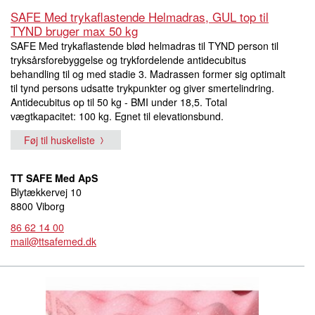
SAFE Med trykaflastende Helmadras, GUL top til
TYND bruger max 50 kg
SAFE Med trykaflastende blød helmadras til TYND person til
tryksårsforebyggelse og trykfordelende antidecubitus
behandling til og med stadie 3. Madrassen former sig optimalt
til tynd persons udsatte trykpunkter og giver smertelindring.
Antidecubitus op til 50 kg - BMI under 18,5. Total
vægtkapacitet: 100 kg. Egnet til elevationsbund.
Føj til huskeliste
TT SAFE Med ApS
Blytækkervej 10
8800 Viborg
86 62 14 00
mail@ttsafemed.dk