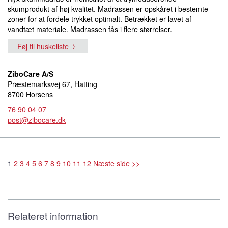
skumprodukt af høj kvalitet. Madrassen er opskåret i bestemte
zoner for at fordele trykket optimalt. Betrækket er lavet af
vandtæt materiale. Madrassen fås i flere størrelser.
Føj til huskeliste
ZiboCare A/S
Præstemarksvej 67, Hatting
8700 Horsens
76 90 04 07
post@zibocare.dk
1
2
3
4
5
6
7
8
9
10
11
12
Næste side >>
Relateret information