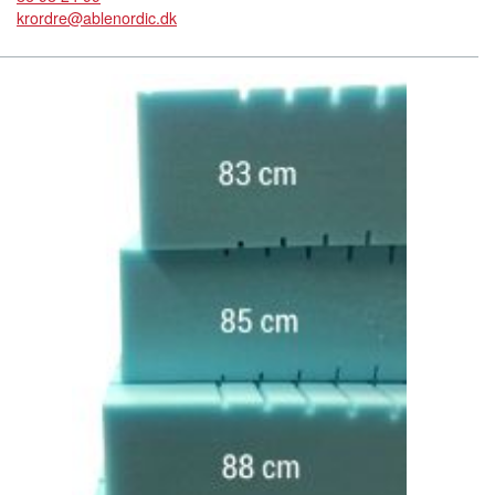
krordre@ablenordic.dk