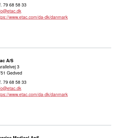
f. 79 68 58 33
fo@etac.dk
tps://www.etac.com/da-dk/danmark
tac A/S
rallelvej 3
751 Gedved
f. 79 68 58 33
fo@etac.dk
tps://www.etac.com/da-dk/danmark
unrise Medical ApS