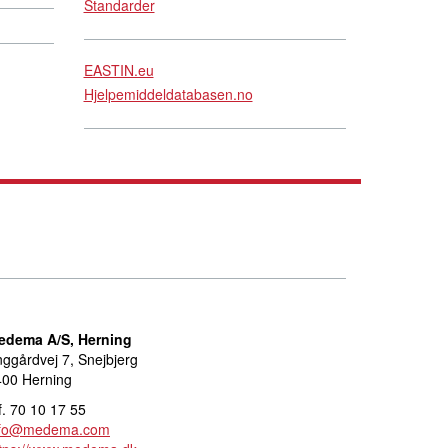
Standarder
EASTIN.eu
Hjelpemiddeldatabasen.no
edema A/S, Herning
ggårdvej 7, Snejbjerg
400 Herning
f. 70 10 17 55
nfo@medema.com