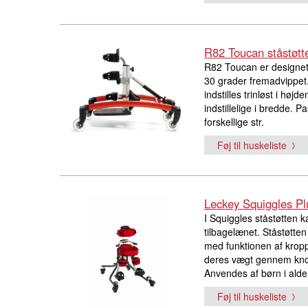
R82 Toucan ståstøtt
R82 Toucan er designet t
30 grader fremadvippet
indstilles trinløst i højd
indstillelige i bredde. Pa
forskellige str.
Føj til huskeliste
Leckey Squiggles Pl
I Squiggles ståstøtten k
tilbagelænet. Ståstøtten 
med funktionen af kropp
deres vægt gennem knog
Anvendes af børn i aldere
Føj til huskeliste