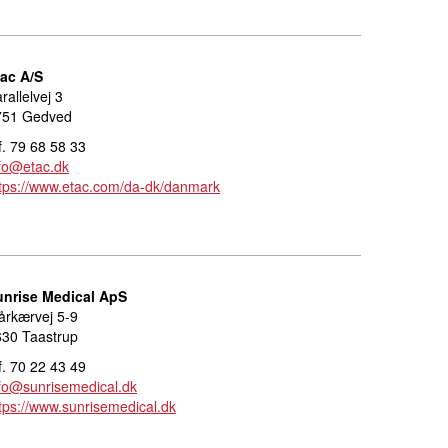
tac A/S
rallelvej 3
751 Gedved
f. 79 68 58 33
fo@etac.dk
tps://www.etac.com/da-dk/danmark
unrise Medical ApS
årkærvej 5-9
630 Taastrup
f. 70 22 43 49
fo@sunrisemedical.dk
tps://www.sunrisemedical.dk