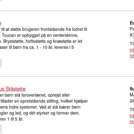
e
E
Pa
il at støtte brugeren frontstående fra lodret til
8
. Toucan er opbygget på en centerskinne,
en. Bryststøtte, hoftestøtte og knæstøtte er let
Tl
sser til børn fra ca. 1 - 10 år, leveres i 5
in
ht
us Ståstøtte
S
M
an børn stå foroverlænet, oprejst eller
2
tillader en opretstående stilling, hvilket hjælper
ens indre systemer. Ved at stå bærer børn
Tl
ler og led, og dét styrker og former dem.
in
n 1 til 5 år.
ht