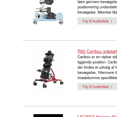
lære gennem bevægelse
positionering understøt
bevægelse. Meerkat fås i
Føj til huskeliste
R82 Caribou ståstøt
Caribou er en vipbar st
liggende position. Cari
der findes et udvalg af 
bevægelse. Ydermere til
imødekomme specifikke
Føj til huskeliste
LECKEY Horizon Stå