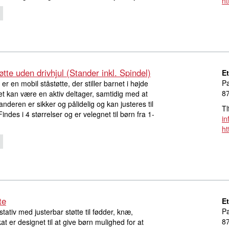
h
tte uden drivhjul (Stander inkl. Spindel)
E
Pa
r en mobil ståstøtte, der stiller barnet i højde
8
t kan være en aktiv deltager, samtidig med at
nderen er sikker og pålidelig og kan justeres til
Tl
ndes i 4 størrelser og er velegnet til børn fra 1-
in
ht
te
E
Pa
stativ med justerbar støtte til fødder, knæ,
8
 er designet til at give børn mulighed for at