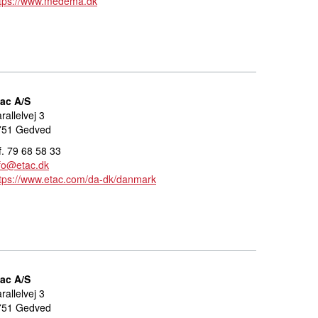
ttps://www.medema.dk
tac A/S
rallelvej 3
751 Gedved
f. 79 68 58 33
fo@etac.dk
tps://www.etac.com/da-dk/danmark
tac A/S
rallelvej 3
751 Gedved