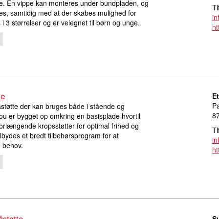
. En vippe kan monteres under bundpladen, og
Tl
tes, samtidig med at der skabes mulighed for
in
 3 størrelser og er velegnet til børn og unge.
ht
te
E
Pa
åstøtte der kan bruges både i stående og
8
bou er bygget op omkring en basisplade hvortil
forlængende kropsstøtter for optimal frihed og
Tl
bydes et bredt tilbehørsprogram for at
in
 behov.
ht
støtte
S