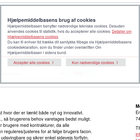
Hjælpemiddelbasens brug af cookies
Hjælpemiddelbasen benytter nødvendige tekniske cookies. Desuden
anvendes cookies til statistik, hvis du accepterer alle cookies.
Detaljer om
Hjælpemiddelbasens cookies
.
Du kan til enhver tid trække dit samtykke tilbage via Hjælpemiddelbasens
cookiedeklaration, som du finder under overskriften Om
Hjælpemiddelbasen i sidens bund.
Accepter alle cookies
Kun nødvendige cookies
Vælg
M
En
kt hvor der er tænkt både nyt og innovativt.
7
tr., så brugerens behov varetages bedst muligt.
or brugere med kontrakturer, da alle
Tl
n reguleres/justeres for at følge brugers facon.
i
r udsvingbare og sikrer enkel sidevejs forflytn.