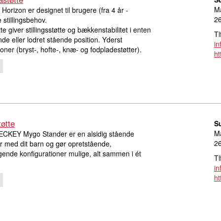
M
Horizon er designet til brugere (fra 4 år -
2
stillingsbehov.
e giver stillingsstøtte og bækkenstabilitet i enten
Tl
de eller lodret stående position. Yderst
in
ioner (bryst-, hofte-, knæ- og fodpladestøtter).
ht
øtte
S
M
 LECKEY Mygo Stander er en alsidig stående
2
er med dit barn og gør opretstående,
ende konfigurationer mulige, alt sammen i ét
Tl
in
ht