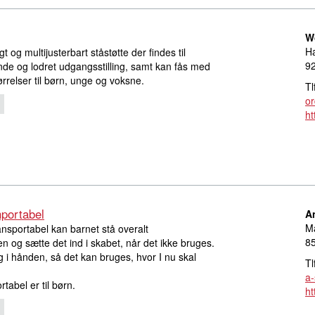
W
H
igt og multijusterbart ståstøtte der findes til
9
de og lodret udgangsstilling, samt kan fås med
ørrelser til børn, unge og voksne.
Tl
o
ht
portabel
A
M
ansportabel kan barnet stå overalt
85
 og sætte det ind i skabet, når det ikke bruges.
 i hånden, så det kan bruges, hvor I nu skal
Tl
a-
tabel er til børn.
ht