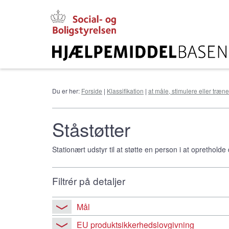
Gå
til
hovedindhold
Du er her:
Forside
|
Klassifikation
|
at måle, stimulere eller træn
Ståstøtter
Stationært udstyr til at støtte en person i at opretholde 
Filtrér på detaljer
Mål
EU produktsikkerhedslovgivning