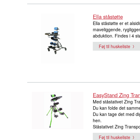
Ella ståstøtte
Ella ståstøtte er et alsid
maveliggende, rygliggen
abduktion. Findes i 4 st
Føj til huskeliste
EasyStand Zing Tran
Med ståstativet Zing Tr
Du kan folde det sammen
Du kan tage det med dig
hen.
Ståstativet Zing Transpor
Føj til huskeliste