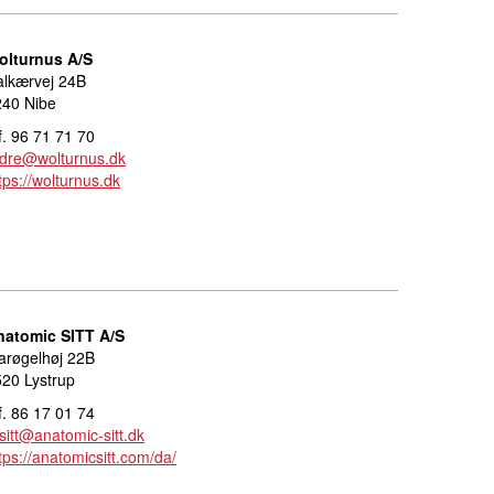
olturnus A/S
alkærvej 24B
240 Nibe
f. 96 71 71 70
rdre@wolturnus.dk
tps://wolturnus.dk
natomic SITT A/S
arøgelhøj 22B
20 Lystrup
f. 86 17 01 74
sitt@anatomic-sitt.dk
tps://anatomicsitt.com/da/