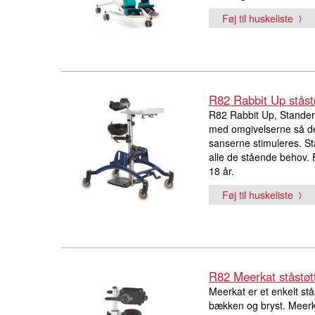
Føj til huskeliste
R82 Rabbit Up ståstø
R82 Rabbit Up, Stander e
med omgivelserne så de
sanserne stimuleres. Sta
alle de stående behov. Fi
18 år.
Føj til huskeliste
R82 Meerkat ståstøt
Meerkat er et enkelt stå
bækken og bryst. Meerkat