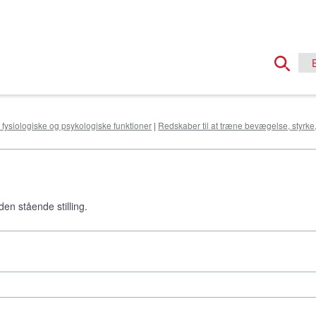
e fysiologiske og psykologiske funktioner
|
Redskaber til at træne bevægelse, styrke
den stående stilling.