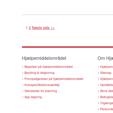
1
2
Næste side >>
Hjælpemiddelområdet
Om Hjæ
Begreber på hjælpemiddelområdet
Hjælpemi
Bevilling & rådgivning
Sitemap
Principafgørelser på hjælpemiddelområdet
Hjælpemi
Kravspecifikationsværktøj
Oprettels
Standarder for prøvning
Åbne dat
App søgning
Betingels
Tilgænge
Persondat