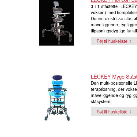
3-i-1-ståstøtte- LECKEY 
voksen) med komplekse 
Denne elektriske ståstøtt
maveliggende, rygliggen
tilpasningsdygtige funkt
Føj til huskeliste
LECKEY Mygo Ståst
Den multi-positionelle
terapiløsning, der voks
maveliggende og rygligg
ståsystem.
Føj til huskeliste