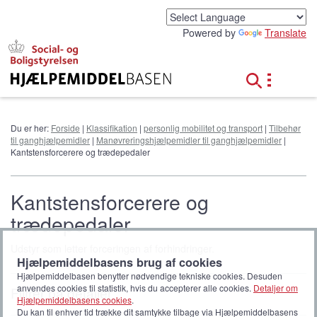
G
å
Powered by
Translate
t
i
l
h
o
v
e
Du er her:
Forside
|
Klassifikation
|
personlig mobilitet og transport
|
Tilbehør
d
til ganghjælpemidler
|
Manøvreringshjælpemidler til ganghjælpemidler
|
i
Kantstensforcerere og trædepedaler
n
d
h
Kantstensforcerere og
o
trædepedaler
l
d
Udstyr som letter forceringen af forhindringer.
Hjælpemiddelbasens brug af cookies
Hjælpemiddelbasen benytter nødvendige tekniske cookies. Desuden
anvendes cookies til statistik, hvis du accepterer alle cookies.
Detaljer om
Filtrér på detaljer
Hjælpemiddelbasens cookies
.
Du kan til enhver tid trække dit samtykke tilbage via Hjælpemiddelbasens