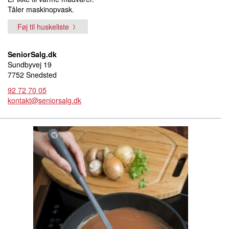
Tåler maskinopvask.
Føj til huskeliste
SeniorSalg.dk
Sundbyvej 19
7752 Snedsted
92 72 70 05
kontakt@seniorsalg.dk