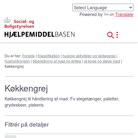
G
å
Powered by
Translate
t
i
l
h
o
v
e
Du er her:
Forside
|
Klassifikation
|
huslige aktiviteter og deltagelse i
d
husholdningen
|
tilberedning af mad og drikke
|
at koge og stege med
|
i
Køkkengrej
n
d
h
Køkkengrej
o
l
Køkkengrej til håndtering af mad. Fx stegetænger, paletter,
d
grydeskeer, piskeris.
Filtrér på detaljer