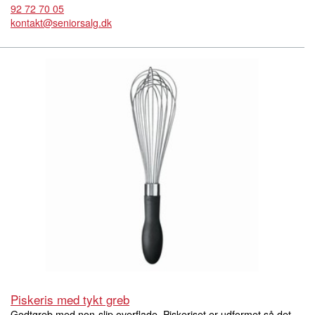
92 72 70 05
kontakt@seniorsalg.dk
Piskeris med tykt greb
Godtgreb med non-slip overflade. Piskeriset er udformet så det