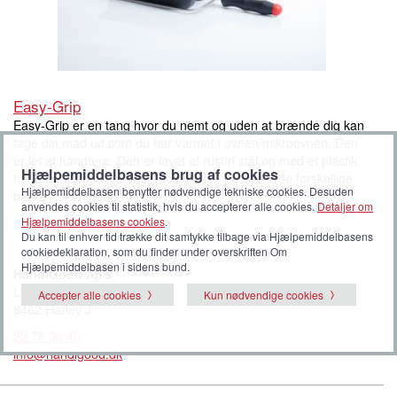
Easy-Grip
Easy-Grip er en tang hvor du nemt og uden at brænde dig kan
tage din mad ud som du har varmet i ovnen/mikroovnen. Den
er let at håndtere. Den er lavet af rustfri stål og med et plastik
Hjælpemiddelbasens brug af cookies
håndtag. Den laves efter mål, så den passer til de forskellige
Hjælpemiddelbasen benytter nødvendige tekniske cookies. Desuden
bakker i kommunerne.
anvendes cookies til statistik, hvis du accepterer alle cookies.
Detaljer om
Hjælpemiddelbasens cookies
.
Føj til huskeliste
Du kan til enhver tid trække dit samtykke tilbage via Hjælpemiddelbasens
cookiedeklaration, som du finder under overskriften Om
Hjælpemiddelbasen i sidens bund.
HandiGood ApS
Lilleringvej 14 B
Accepter alle cookies
Kun nødvendige cookies
8462 Harlev J
22 78 30 40
info@handigood.dk