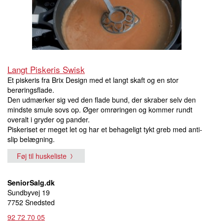
Langt Piskeris Swisk
Et piskeris fra Brix Design med et langt skaft og en stor
berøringsflade.
Den udmærker sig ved den flade bund, der skraber selv den
mindste smule sovs op. Øger omrøringen og kommer rundt
overalt i gryder og pander.
Piskeriset er meget let og har et behageligt tykt greb med anti-
slip belægning.
Føj til huskeliste
SeniorSalg.dk
Sundbyvej 19
7752 Snedsted
92 72 70 05