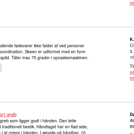
ht
K
C/
ydende fødevarer ikke falder af ved personer
3.
 koordination. Skeen er udformet med en form
1
 spild. Tåler max 75 grader i opvaskemaskinen.
Tl
in
ht
ort greb
D
Al
greb som ligger godt i hånden. Den lette
8
raditionelt bestik. Håndtaget har en flad side,
t i at rotere i hånden. Længde på håndtag: 10