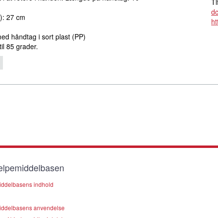
Tl
d
): 27 cm
ht
 med håndtag i sort plast (PP)
il 85 grader.
lpemiddelbasen
ddelbasens indhold
ddelbasens anvendelse