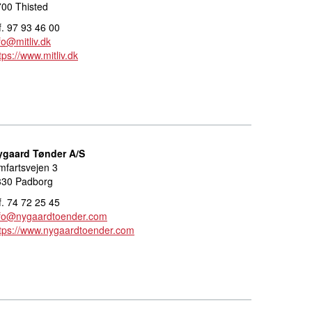
00 Thisted
f. 97 93 46 00
fo@mitliv.dk
tps://www.mitliv.dk
ygaard Tønder A/S
fartsvejen 3
330 Padborg
f. 74 72 25 45
nfo@nygaardtoender.com
tps://www.nygaardtoender.com