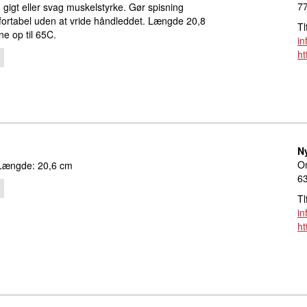
77
 gigt eller svag muskelstyrke. Gør spisning
rtabel uden at vride håndleddet. Længde 20,8
Tl
e op til 65C.
in
ht
N
Om
. Længde: 20,6 cm
6
Tl
i
ht