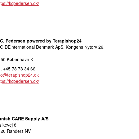
tps://kcpedersen.dk/
.C. Pedersen powered by Terapishop24
O DEinternational Denmark ApS, Kongens Nytorv 26,
050 København K
f. +45 78 73 34 66
fo@terapishop24.dk
tps://kcpedersen.dk/
anish CARE Supply A/S
sikevej 8
920 Randers NV