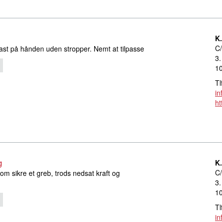
K
C/
ast på hånden uden stropper. Nemt at tilpasse
3.
1
Tl
in
ht
g
K
C/
om sikre et greb, trods nedsat kraft og
3.
1
Tl
in