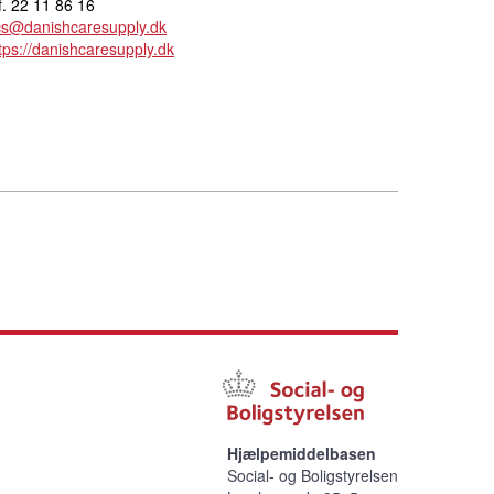
f. 22 11 86 16
cs@danishcaresupply.dk
tps://danishcaresupply.dk
Hjælpemiddelbasen
Social- og Boligstyrelsen