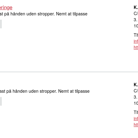
eringe
K
C/
st på hånden uden stropper. Nemt at tilpasse
3.
1
Tl
in
ht
K
C/
ast på hånden uden stropper. Nemt at tilpasse
3.
1
Tl
in
ht