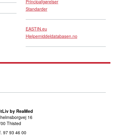
Principafgørelser
Standarder
EASTIN.eu
Hjelpemiddeldatabasen.no
itLiv by ReaMed
lhelmsborgvej 16
00 Thisted
f. 97 93 46 00