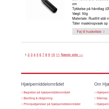
cm
Tykkelse på håndtag (Ø
Vægt: 50g
Materiale: Rustfrit stål
Tåler maskinopvask op t
Føj til huskeliste
1
2
3
4
5
6
7
8
9
10
11
Næste side >>
Hjælpemiddelområdet
Om Hjæ
Begreber på hjælpemiddelområdet
Hjælpemi
Bevilling & rådgivning
Sitemap
Principafgørelser på hjælpemiddelområdet
Hjælpemi