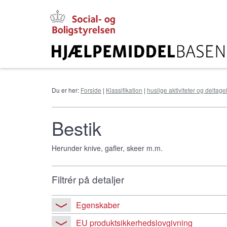
Gå
til
hovedindhold
Du er her:
Forside
|
Klassifikation
|
huslige aktiviteter og deltag
Bestik
Herunder knive, gafler, skeer m.m.
Filtrér på detaljer
Egenskaber
EU produktsikkerhedslovgivning