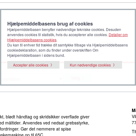
Hjælpemiddelbasens brug af cookies
Hjælpemiddelbasen benytter nødvendige tekniske cookies. Desuden
anvendes cookies til statistik, hvis du accepterer alle cookies.
Detaljer om
Hjælpemiddelbasens cookies
.
Du kan til enhver tid trække dit samtykke tilbage via Hjælpemiddelbasens
cookiedeklaration, som du finder under overskriften Om
Hjælpemiddelbasen i sidens bund.
Accepter alle cookies
Kun nødvendige cookies
Vælg
M
Vi
t, blødt håndtag og skridsikker overflade giver
77
ed måltider. Anvendes ved nedsat grebsstyrke,
fordringer. Gør det nemmere at spise
Tl
askemaskine op til 65C.