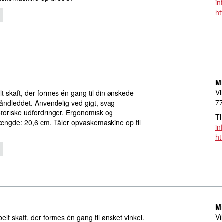
in
ht
M
Vi
lt skaft, der formes én gang til din ønskede
77
håndleddet. Anvendelig ved gigt, svag
otoriske udfordringer. Ergonomisk og
Tl
Længde: 20,6 cm. Tåler opvaskemaskine op til
in
ht
M
Vi
belt skaft, der formes én gang til ønsket vinkel.