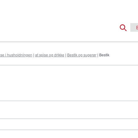
else i husholdningen
|
at spise og drikke
|
Bestik og sugerør
| Bestik