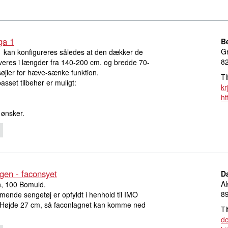
ga 1
B
Gr
 kan konfigureres således at den dækker de
8
veres i længder fra 140-200 cm. og bredde 70-
øjler for hæve-sænke funktion.
Tl
passet tilbehør er muligt:
kr
ht
 ønsker.
en - faconsyet
D
Al
 100 Bomuld.
8
ende sengetøj er opfyldt i henhold til IMO
 Højde 27 cm, så faconlagnet kan komme ned
Tl
d