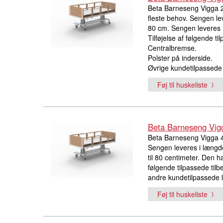
Beta Barneseng Vigga 2
fleste behov. Sengen le
80 cm. Sengen leveres m
Tilføjelse af følgende til
Centralbremse.
Polster på inderside.
Øvrige kundetilpassede
Føj til huskeliste
Beta Barneseng Vig
Beta Barneseng Vigga 4 
Sengen leveres i længde
til 80 centimeter. Den har
følgende tilpassede tilb
andre kundetilpassede l
Føj til huskeliste