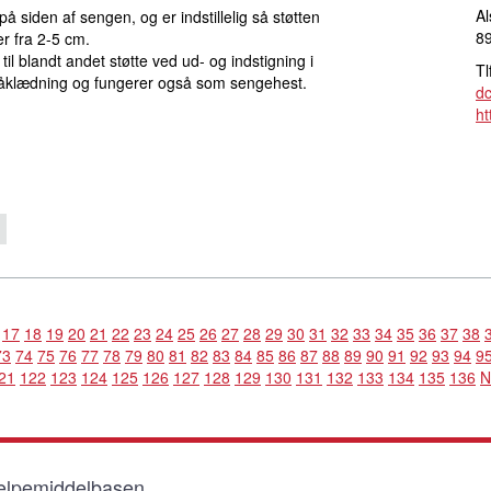
Al
 siden af sengen, og er indstillelig så støtten
8
r fra 2-5 cm.
l blandt andet støtte ved ud- og indstigning i
Tl
 påklædning og fungerer også som sengehest.
d
ht
17
18
19
20
21
22
23
24
25
26
27
28
29
30
31
32
33
34
35
36
37
38
73
74
75
76
77
78
79
80
81
82
83
84
85
86
87
88
89
90
91
92
93
94
9
21
122
123
124
125
126
127
128
129
130
131
132
133
134
135
136
N
lpemiddelbasen