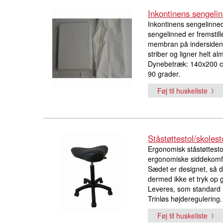
Inkontinens sengeli
Inkontinens sengelinned
sengelinned er fremstil
membran på indersiden,
striber og ligner helt a
Dynebetræk: 140x200 c
90 grader.
Føj til huskeliste
Ståstøttestol/skolest
Ergonomisk ståstøttesto
ergonomiske siddekomf
Sædet er designet, så d
dermed ikke et tryk op 
Leveres, som standard 
Trinløs højderegulering.
Føj til huskeliste