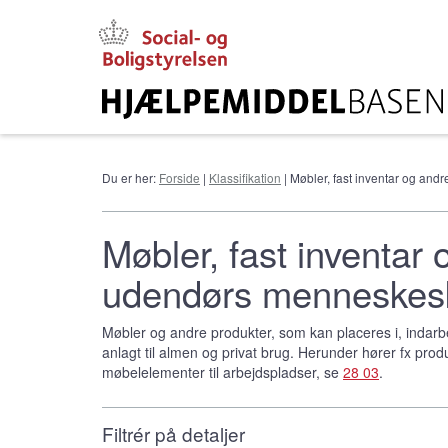
Gå
til
hovedindhold
Du er her:
Forside
|
Klassifikation
| Møbler, fast inventar og and
Møbler, fast inventar 
udendørs menneskesk
Møbler og andre produkter, som kan placeres i, indarbej
anlagt til almen og privat brug. Herunder hører fx produk
møbelelementer til arbejdspladser, se
28 03
.
Filtrér på detaljer