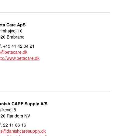
eta Care ApS
imhøjvej 10
220 Brabrand
f. +45 41 42 04 21
j@betacare.dk
tp://www.betacare.dk
anish CARE Supply A/S
sikevej 8
920 Randers NV
f. 22 11 86 16
cs@danishcaresupply.dk