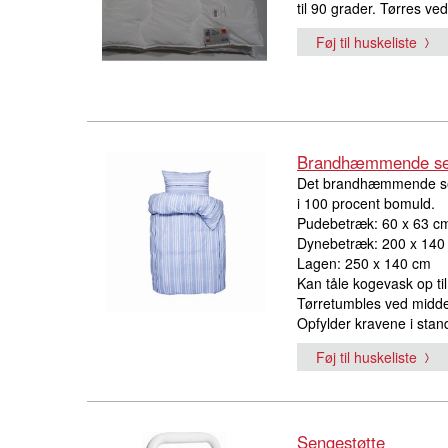
til 90 grader. Tørres ve
Føj til huskeliste
Brandhæmmende sen
Det brandhæmmende senge
i 100 procent bomuld.
Pudebetræk: 60 x 63 c
Dynebetræk: 200 x 140
Lagen: 250 x 140 cm
Kan tåle kogevask op til 
Tørretumbles ved midde
Opfylder kravene i sta
Føj til huskeliste
Sengestøtte