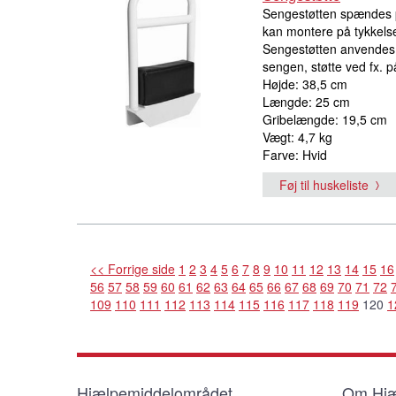
Sengestøtten spændes på
kan montere på tykkelse
Sengestøtten anvendes ti
sengen, støtte ved fx.
Højde: 38,5 cm
Længde: 25 cm
Gribelængde: 19,5 cm
Vægt: 4,7 kg
Farve: Hvid
Føj til huskeliste
<< Forrige side
1
2
3
4
5
6
7
8
9
10
11
12
13
14
15
16
56
57
58
59
60
61
62
63
64
65
66
67
68
69
70
71
72
109
110
111
112
113
114
115
116
117
118
119
120
1
Hjælpemiddelområdet
Om Hjæ