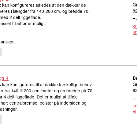
Gr
 kan konfigureres således at den dækker de
8
veres i længder fra 140-200 cm. og bredde 70-
ed 2 delt liggeflade.
Tl
passet tilbehør er muligt:
kr
ht
 ønsker.
ga 4
B
Gr
kan konfigureres til at dække forskellige behov.
8
r fra 140 til 200 centimeter og en bredde på 70
 4 delt liggeflade. Det er muligt at tilføje
Tl
ehør: centralbremse, polster på indersiden og
kr
øsninger.
ht