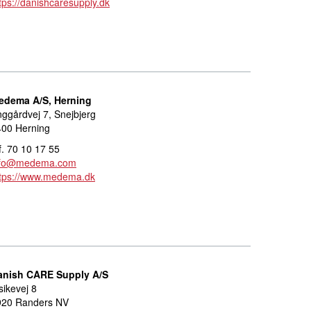
tps://danishcaresupply.dk
edema A/S, Herning
ggårdvej 7, Snejbjerg
400 Herning
f. 70 10 17 55
nfo@medema.com
ttps://www.medema.dk
anish CARE Supply A/S
sikevej 8
920 Randers NV