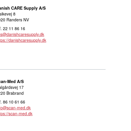
anish CARE Supply A/S
sikevej 8
920 Randers NV
f. 22 11 86 16
cs@danishcaresupply.dk
tps://danishcaresupply.dk
can-Med A/S
lgårdsvej 17
220 Brabrand
f. 86 10 61 66
nfo@scan-med.dk
tps://scan-med.dk