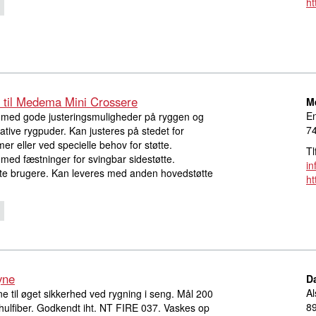
ht
til Medema Mini Crossere
M
En
 med gode justeringsmuligheder på ryggen og
7
ative rygpuder. Kan justeres på stedet for
r eller ved specielle behov for støtte.
Tl
med fæstninger for svingbar sidestøtte.
i
atte brugere. Kan leveres med anden hovedstøtte
h
yne
D
Al
l øget sikkerhed ved rygning i seng. Mål 200
8
hulfiber. Godkendt iht. NT FIRE 037. Vaskes op