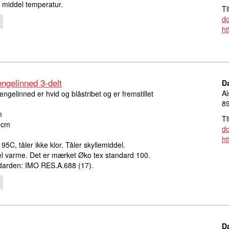
d middel temperatur.
Tl
d
ht
gelinned 3-delt
D
Al
linned er hvid og blåstribet og er fremstillet
8
m
Tl
 cm
d
ht
95C, tåler ikke klor. Tåler skyllemiddel.
l varme. Det er mærket Øko tex standard 100.
ndarden: IMO RES.A.688 (17).
D