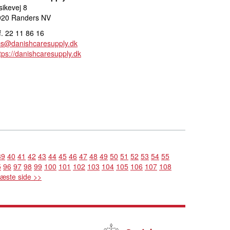
sikevej 8
920 Randers NV
f. 22 11 86 16
cs@danishcaresupply.dk
tps://danishcaresupply.dk
39
40
41
42
43
44
45
46
47
48
49
50
51
52
53
54
55
5
96
97
98
99
100
101
102
103
104
105
106
107
108
æste side >>