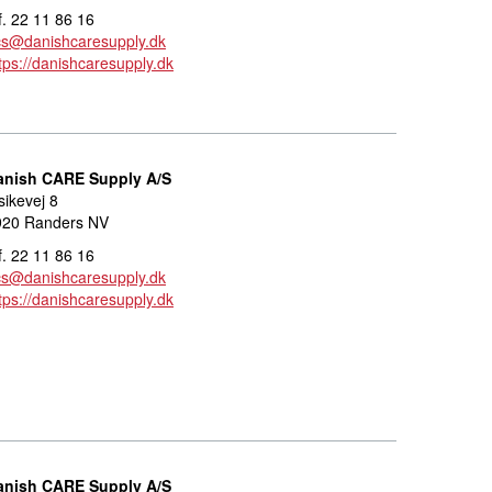
f. 22 11 86 16
cs@danishcaresupply.dk
tps://danishcaresupply.dk
anish CARE Supply A/S
sikevej 8
920 Randers NV
f. 22 11 86 16
cs@danishcaresupply.dk
tps://danishcaresupply.dk
anish CARE Supply A/S