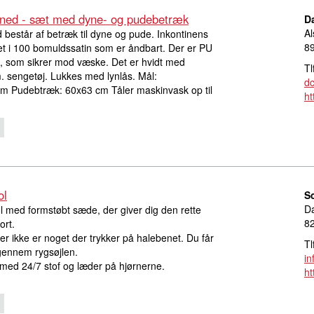
nned - sæt med dyne- og pudebetræk
D
Al
 består af betræk til dyne og pude. Inkontinens
8
let i 100 bomuldssatin som er åndbart. Der er PU
 som sikrer mod væske. Det er hvidt med
Tl
lm. sengetøj. Lukkes med lynlås. Mål:
d
m Pudebtræk: 60x63 cm Tåler maskinvask op til
ht
ol
S
Da
l med formstøbt sæde, der giver dig den rette
8
ort.
er ikke er noget der trykker på halebenet. Du får
Tl
gennem rygsøjlen.
i
med 24/7 stof og læder på hjørnerne.
ht