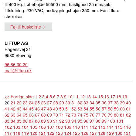
til 400 kg. Løftehøjde 50500 mm, hastighed 25 mm/sek.
Tilslutning: 230 VAC, nedbygningshøjde 350 mm. Fås i flere
størrelser.
Føj til huskeliste
LIFTUP A/S
Hagensvej 21
9530 Støvring
96 86 30 20
mail@liftup.dk
<< Forrige side
1
2
3
4
5
6
7
8
9
10
11
12
13
14
15
16
17
18
19
20
21
22
23
24
25
26
27
28
29
30
31
32
33
34
35
36
37
38
39
40
41
42
43
44
45
46
47
48
49
50
51
52
53
54
55
56
57
58
59
60
61
62
63
64
65
66
67
68
69
70
71
72
73
74
75
76
77
78
79
80
81
82
83
84
85
86
87
88
89
90
91
92
93
94
95
96
97
98
99
100
101
102
103
104
105
106
107
108
109
110
111
112
113
114
115
116
117
118
119
120
121
122
123
124
125
126
127
128
129
130
131