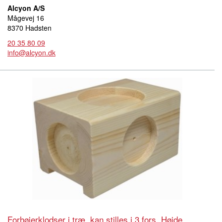
Alcyon A/S
Mågevej 16
8370 Hadsten
20 35 80 09
info@alcyon.dk
Forhøjerklodser i træ, kan stilles i 3 fors. Højde