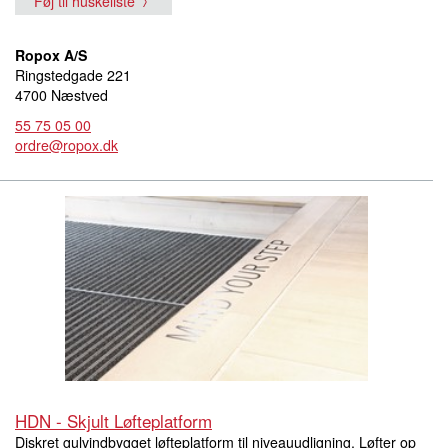
Føj til huskeliste
Ropox A/S
Ringstedgade 221
4700 Næstved
55 75 05 00
ordre@ropox.dk
HDN - Skjult Løfteplatform
Diskret gulvindbygget løfteplatform til niveauudligning. Løfter op