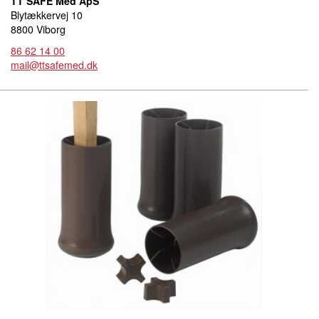
TT SAFE Med ApS
Blytækkervej 10
8800 Viborg
86 62 14 00
mail@ttsafemed.dk