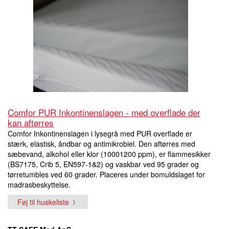
Comfor PUR Inkontinenslagen - med overflade der
kan aftørres
Comfor Inkontinenslagen i lysegrå med PUR overflade er
stærk, elastisk, åndbar og antimikrobiel. Den aftørres med
sæbevand, alkohol eller klor (10001200 ppm), er flammesikker
(BS7175, Crib 5, EN597-1&2) og vaskbar ved 95 grader og
tørretumbles ved 60 grader. Placeres under bomuldslaget for
madrasbeskyttelse.
Føj til huskeliste