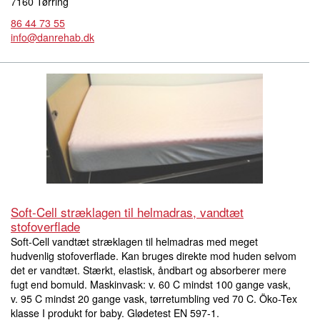
7160 Tørring
86 44 73 55
info@danrehab.dk
Soft-Cell stræklagen til helmadras, vandtæt
stofoverflade
Soft-Cell vandtæt stræklagen til helmadras med meget
hudvenlig stofoverflade. Kan bruges direkte mod huden selvom
det er vandtæt. Stærkt, elastisk, åndbart og absorberer mere
fugt end bomuld. Maskinvask: v. 60 C mindst 100 gange vask,
v. 95 C mindst 20 gange vask, tørretumbling ved 70 C. Öko-Tex
klasse I produkt for baby. Glødetest EN 597-1.