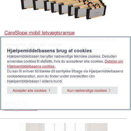
CareSlope mobil letvægtsrampe
Lette og foldbare ramper, som nemt kan transporteres med i
sommerhus, eller f.eks. strøget.
Hjælpemiddelbasens brug af cookies
De findes i forskellige længder fra 65 cm op til 285 cm i
længden.
Hjælpemiddelbasen benytter nødvendige tekniske cookies. Desuden
anvendes cookies til statistik, hvis du accepterer alle cookies.
Detaljer om
Føj til huskeliste
Hjælpemiddelbasens cookies
.
Du kan til enhver tid trække dit samtykke tilbage via Hjælpemiddelbasens
cookiedeklaration, som du finder under overskriften Om
Hjælpemiddelbasen i sidens bund.
Excellent Systems A/S
Møllevej 2
Accepter alle cookies
Kun nødvendige cookies
8544 Mørke
86 37 71 33
sales@ex-as.com