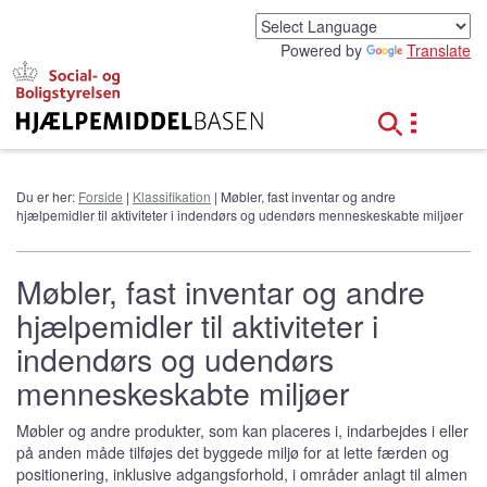
G
å
Powered by
Translate
t
i
l
h
o
v
e
Du er her:
Forside
|
Klassifikation
| Møbler, fast inventar og andre
d
hjælpemidler til aktiviteter i indendørs og udendørs menneskeskabte miljøer
i
n
d
Møbler, fast inventar og andre
h
hjælpemidler til aktiviteter i
o
l
indendørs og udendørs
d
menneskeskabte miljøer
Møbler og andre produkter, som kan placeres i, indarbejdes i eller
på anden måde tilføjes det byggede miljø for at lette færden og
positionering, inklusive adgangsforhold, i områder anlagt til almen