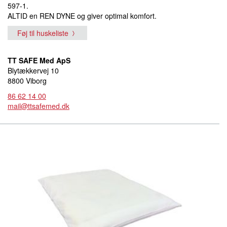
597-1.
ALTID en REN DYNE og giver optimal komfort.
Føj til huskeliste
TT SAFE Med ApS
Blytækkervej 10
8800 Viborg
86 62 14 00
mail@ttsafemed.dk