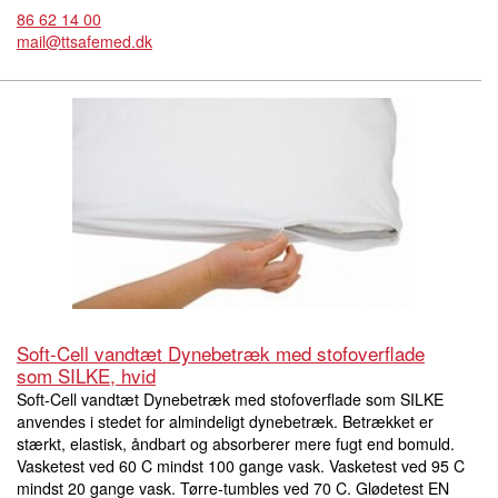
86 62 14 00
mail@ttsafemed.dk
Soft-Cell vandtæt Dynebetræk med stofoverflade
som SILKE, hvid
Soft-Cell vandtæt Dynebetræk med stofoverflade som SILKE
anvendes i stedet for almindeligt dynebetræk. Betrækket er
stærkt, elastisk, åndbart og absorberer mere fugt end bomuld.
Vasketest ved 60 C mindst 100 gange vask. Vasketest ved 95 C
mindst 20 gange vask. Tørre-tumbles ved 70 C. Glødetest EN