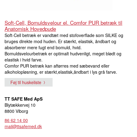
Soft-Cell, Bomuldsvelour el. Comfor PUR betræk til
Anatomisk Hovedpude
Soft-Cell betræk er vandtæt med stofoverflade som SILKE og
bruges direkte mod huden. Er stærkt, elastisk, åndbart og
absorberer mere fugt end bomuld, hvid.
Bomuldsvelourbetræk er optimalt hudvenligt, meget blødt og
elastisk i hvid farve.
Comfor PUR betræk kan aftørres med sæbevand eller
alkoholopløsning, er stærkt,elastisk,åndbart i lys grå farve.
Føj til huskeliste
TT SAFE Med ApS
Blytækkervej 10
8800 Viborg
86 62 14 00
mail@ttsafemed.dk