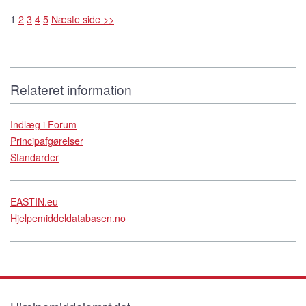
1
2
3
4
5
Næste side >>
Relateret information
Indlæg i Forum
Principafgørelser
Standarder
EASTIN.eu
Hjelpemiddeldatabasen.no