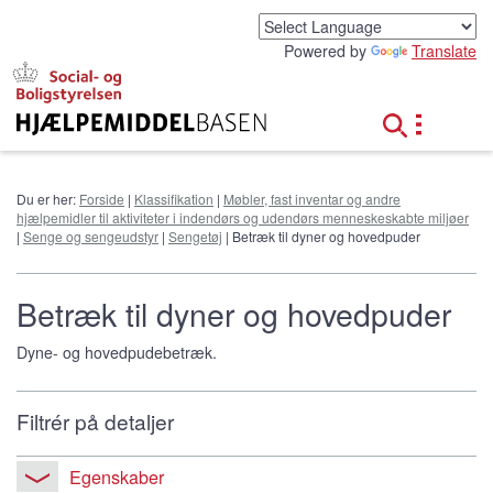
G
å
Powered by
Translate
t
i
l
h
o
v
e
Du er her:
Forside
|
Klassifikation
|
Møbler, fast inventar og andre
d
hjælpemidler til aktiviteter i indendørs og udendørs menneskeskabte miljøer
i
|
Senge og sengeudstyr
|
Sengetøj
| Betræk til dyner og hovedpuder
n
d
h
Betræk til dyner og hovedpuder
o
l
Dyne- og hovedpudebetræk.
d
Filtrér på detaljer
Egenskaber