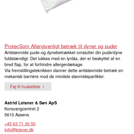
ProtecSom Allergivenligt betræk til dyner og puder
Antistøvmide pude-og dynebetrækket omslutter din pude/dyne
fuldstændigt. Det lukkes med en lynlås, der er beskyttet af en
bred flap, for at forhindre allergenlækage.
Via fremstillingsteknikken danner dette antistøvmide betræk en
mekanisk barriere mod de mindste støvmidepartikler.
Føj til huskeliste
Astrid Leisner & Søn ApS
Korsvangcentret 2
5610 Assens
+45 63 71 30 50
info@leisner.dk