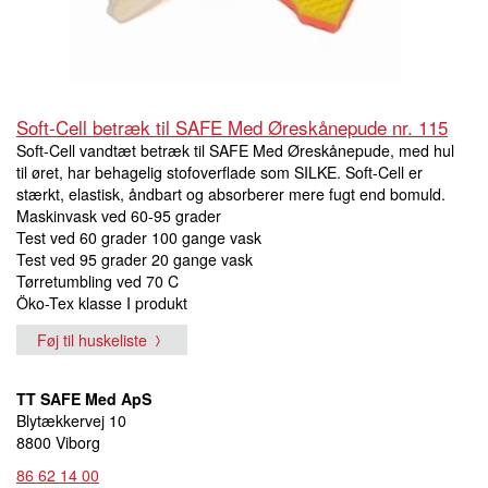
Soft-Cell betræk til SAFE Med Øreskånepude nr. 115
Soft-Cell vandtæt betræk til SAFE Med Øreskånepude, med hul
til øret, har behagelig stofoverflade som SILKE. Soft-Cell er
stærkt, elastisk, åndbart og absorberer mere fugt end bomuld.
Maskinvask ved 60-95 grader
Test ved 60 grader 100 gange vask
Test ved 95 grader 20 gange vask
Tørretumbling ved 70 C
Öko-Tex klasse I produkt
Føj til huskeliste
TT SAFE Med ApS
Blytækkervej 10
8800 Viborg
86 62 14 00