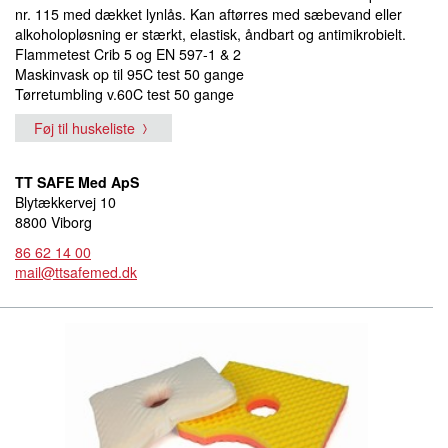
nr. 115 med dækket lynlås. Kan aftørres med sæbevand eller
alkoholopløsning er stærkt, elastisk, åndbart og antimikrobielt.
Flammetest Crib 5 og EN 597-1 & 2
Maskinvask op til 95C test 50 gange
Tørretumbling v.60C test 50 gange
Føj til huskeliste
TT SAFE Med ApS
Blytækkervej 10
8800 Viborg
86 62 14 00
mail@ttsafemed.dk