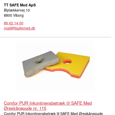
TT SAFE Med ApS
Blytækkervej 10
8800 Viborg
86 62 14 00
mail@ttsafemed.dk
Comfor PUR Inkontinensbetræk til SAFE Med
Øreskånepude nr. 115
Comfor PUR Inkontinensbetræk til SAFE Med Øreskånepude