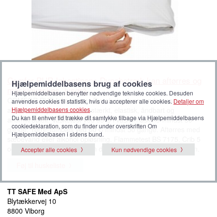
Comfor PUR Inkontinens Dynebetræk kan aftørres og
Hjælpemiddelbasens brug af cookies
maskinvaskes, lysgrå
Hjælpemiddelbasen benytter nødvendige tekniske cookies. Desuden
COMFOR PUR Inkontinens Dynebetræk anvendes under
anvendes cookies til statistik, hvis du accepterer alle cookies.
Detaljer om
Hjælpemiddelbasens cookies
.
almindeligt dynebetræk, er stærkt, elastisk, åndbart og
Du kan til enhver tid trække dit samtykke tilbage via Hjælpemiddelbasens
antimikrobielt. Vasketest ved 95 C i vaskemaskine-mindst 50
cookiedeklaration, som du finder under overskriften Om
gange. Tørre-tumbles ved 60 C mindst 50 gange. Aftørres med
Hjælpemiddelbasen i sidens bund.
sæbevand eller alkohol opløsning. Flammetest BS 7175, Crib 5
og EN 597-1 & 2. Altid en ren dyne med sikker behagelig søvn.
Accepter alle cookies
Kun nødvendige cookies
Føj til huskeliste
TT SAFE Med ApS
Blytækkervej 10
8800 Viborg