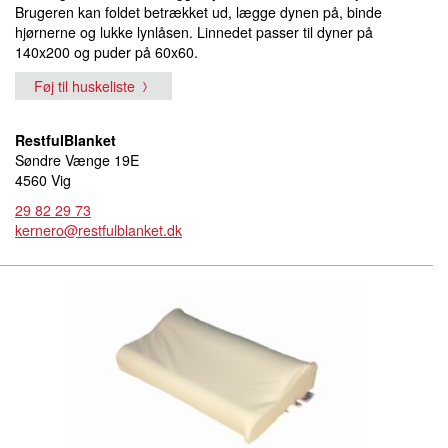
Brugeren kan foldet betrækket ud, lægge dynen på, binde
hjørnerne og lukke lynlåsen. Linnedet passer til dyner på
140x200 og puder på 60x60.
Føj til huskeliste
RestfulBlanket
Søndre Vænge 19E
4560 Vig
29 82 29 73
kernero@restfulblanket.dk