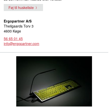
Føj til huskeliste
Ergopartner A/S
Theilgaards Torv 3
4600 Køge
56 65 01 45
info@ergopartner.com