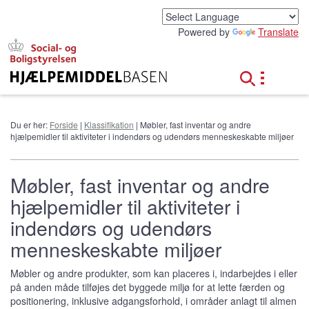
G
å
Powered by
Translate
t
i
l
h
o
v
e
Du er her:
Forside
|
Klassifikation
| Møbler, fast inventar og andre
d
hjælpemidler til aktiviteter i indendørs og udendørs menneskeskabte miljøer
i
n
d
Møbler, fast inventar og andre
h
hjælpemidler til aktiviteter i
o
l
indendørs og udendørs
d
menneskeskabte miljøer
Møbler og andre produkter, som kan placeres i, indarbejdes i eller
på anden måde tilføjes det byggede miljø for at lette færden og
positionering, inklusive adgangsforhold, i områder anlagt til almen