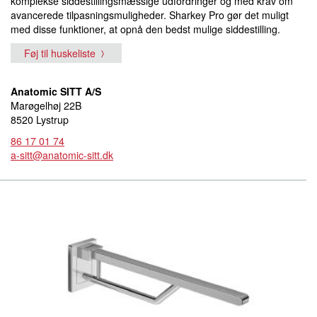
komplekse siddestillingsmæssige udfordringer og med krav om
avancerede tilpasningsmuligheder. Sharkey Pro gør det muligt
med disse funktioner, at opnå den bedst mulige siddestilling.
Føj til huskeliste
Anatomic SITT A/S
Marøgelhøj 22B
8520 Lystrup
86 17 01 74
a-sitt@anatomic-sitt.dk