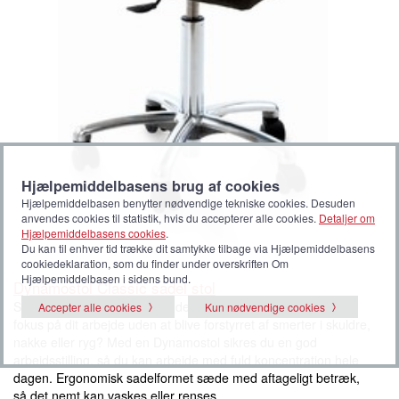
Hjælpemiddelbasens brug af cookies
Hjælpemiddelbasen benytter nødvendige tekniske cookies. Desuden
anvendes cookies til statistik, hvis du accepterer alle cookies.
Detaljer om
Hjælpemiddelbasens cookies
.
Du kan til enhver tid trække dit samtykke tilbage via Hjælpemiddelbasens
cookiedeklaration, som du finder under overskriften Om
Hjælpemiddelbasen i sidens bund.
Dynamostol Classic sadel stol
Styrk din ryg hele dagen. Sidder du så godt at du kan holde
Accepter alle cookies
Kun nødvendige cookies
fokus på dit arbejde uden at blive forstyrret af smerter i skuldre,
nakke eller ryg? Med en Dynamostol sikres du en god
arbejdsstilling, så du kan arbejde med fuld koncentration hele
dagen. Ergonomisk sadelformet sæde med aftageligt betræk,
så det nemt kan vaskes eller renses.