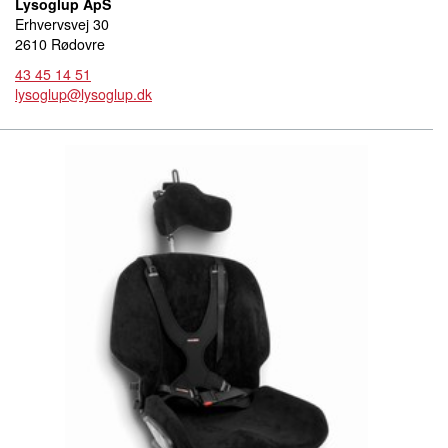
Lysoglup ApS
Erhvervsvej 30
2610 Rødovre
43 45 14 51
lysoglup@lysoglup.dk