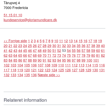
Tårupvej 4
7000 Fredericia
51 15 01 10
kundeservice@gloriamundicare.dk
<< Forrige side
1
2
3
4
5
6
7
8
9
10
11
12
13
14
15
16
17
18
19
20
21
22
23
24
25
26
27
28
29
30
31
32
33
34
35
36
37
38
39
40
41
42
43
44
45
46
47
48
49
50
51
52
53
54
55
56
57
58
59
60
61
62
63
64
65
66
67
68
69
70
71
72
73
74
75
76
77
78
79
80
81
82
83
84
85
86
87
88
89
90
91
92
93
94
95
96
97
98
99
100
101
102
103
104
105
106
107
108
109
110
111
112
113
114
115
116
117
118
119
120
121
122
123
124
125
126
127
128
129
130
131
132
133
134
135
136
Næste side >>
Relateret information