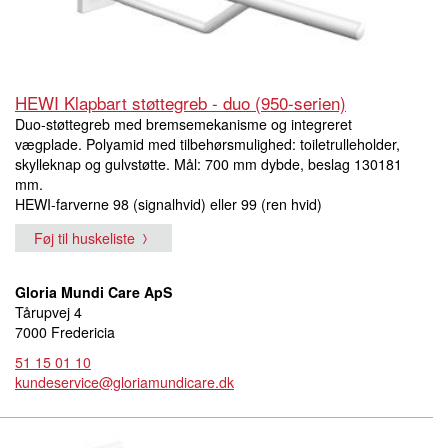
HEWI Klapbart støttegreb - duo (950-serien)
Duo-støttegreb med bremsemekanisme og integreret
vægplade. Polyamid med tilbehørsmulighed: toiletrulleholder,
skylleknap og gulvstøtte. Mål: 700 mm dybde, beslag 130181
mm.
HEWI-farverne 98 (signalhvid) eller 99 (ren hvid)
Føj til huskeliste
Gloria Mundi Care ApS
Tårupvej 4
7000 Fredericia
51 15 01 10
kundeservice@gloriamundicare.dk