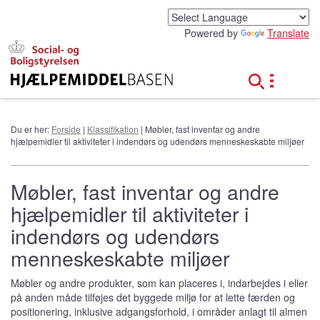
G
å
Powered by
Translate
t
i
l
h
o
v
e
Du er her:
Forside
|
Klassifikation
| Møbler, fast inventar og andre
d
hjælpemidler til aktiviteter i indendørs og udendørs menneskeskabte miljøer
i
n
d
Møbler, fast inventar og andre
h
hjælpemidler til aktiviteter i
o
l
indendørs og udendørs
d
menneskeskabte miljøer
Møbler og andre produkter, som kan placeres i, indarbejdes i eller
på anden måde tilføjes det byggede miljø for at lette færden og
positionering, inklusive adgangsforhold, i områder anlagt til almen