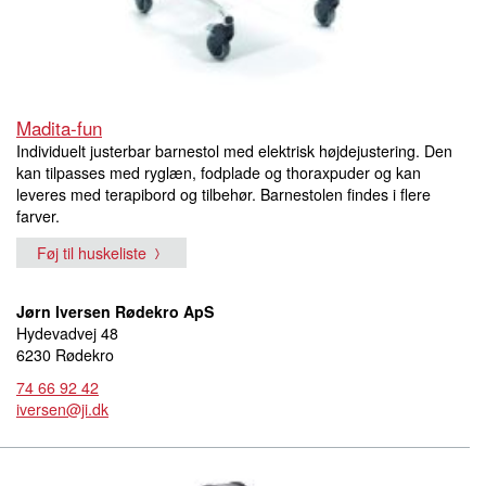
Madita-fun
Individuelt justerbar barnestol med elektrisk højdejustering. Den
kan tilpasses med ryglæn, fodplade og thoraxpuder og kan
leveres med terapibord og tilbehør. Barnestolen findes i flere
farver.
Føj til huskeliste
Jørn Iversen Rødekro ApS
Hydevadvej 48
6230 Rødekro
74 66 92 42
iversen@ji.dk