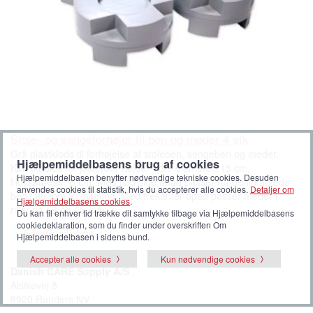
Stole- og sengeforhøjer til ben og meder 4 stk
Grå plastklods til forhøjelse af stoleben, sengeben og meder.
Hjælpemiddelbasens brug af cookies
Kan stables for justerbar højde. Ydre diameter: 15 cm.
Hjælpemiddelbasen benytter nødvendige tekniske cookies. Desuden
Huldiameter: 8 cm. Med flad side opad passer runde/firkantede
anvendes cookies til statistik, hvis du accepterer alle cookies.
Detaljer om
ben i 80 mm fordybning. Med trekanter opad passer meder i
Hjælpemiddelbasens cookies
.
riller på 58 og 68 mm.
Du kan til enhver tid trække dit samtykke tilbage via Hjælpemiddelbasens
cookiedeklaration, som du finder under overskriften Om
Føj til huskeliste
Hjælpemiddelbasen i sidens bund.
Accepter alle cookies
Kun nødvendige cookies
Danish CARE Supply A/S
Alsikevej 8
8920 Randers NV