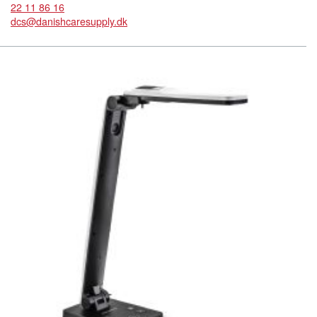
22 11 86 16
dcs@danishcaresupply.dk