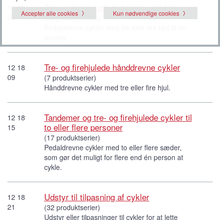
Tre- og firehjulede foddrevne cykler
12 18
Accepter alle cookies
Kun nødvendige cookies
06
(78 produktserier)
Pedaldrevne cykler med tre eller fire hjul til én
person.
Tre- og firehjulede hånddrevne cykler
12 18
09
(7 produktserier)
Hånddrevne cykler med tre eller fire hjul.
Tandemer og tre- og firehjulede cykler til
12 18
to eller flere personer
15
(17 produktserier)
Pedaldrevne cykler med to eller flere sæder,
som gør det muligt for flere end én person at
cykle.
Udstyr til tilpasning af cykler
12 18
21
(32 produktserier)
Udstyr eller tilpasninger til cykler for at lette