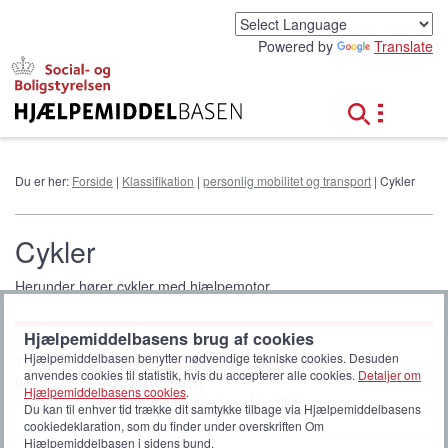
G
å
Powered by
Translate
t
i
l
h
o
v
e
Du er her:
Forside
|
Klassifikation
|
personlig mobilitet og transport
| Cykler
d
i
n
Cykler
d
h
Herunder hører cykler med hjælpemotor.
o
l
d
Hjælpemiddelbasens brug af cookies
Tohjulede foddrevne cykler
Hjælpemiddelbasen benytter nødvendige tekniske cookies. Desuden
12 18
anvendes cookies til statistik, hvis du accepterer alle cookies.
Detaljer om
04
(14 produktserier)
Hjælpemiddelbasens cookies
.
Pedaldrevne tohjulede cykler til én person.
Du kan til enhver tid trække dit samtykke tilbage via Hjælpemiddelbasens
cookiedeklaration, som du finder under overskriften Om
Hjælpemiddelbasen i sidens bund.