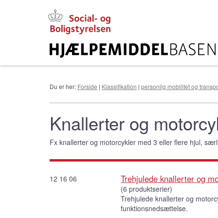
Gå
til
hovedindhold
Du er her:
Forside
|
Klassifikation
|
personlig mobilitet og transpo
Knallerter og motorcy
Fx knallerter og motorcykler med 3 eller flere hjul, sær
Trehjulede knallerter og mo
12 16 06
(6 produktserier)
Trehjulede knallerter og motor
funktionsnedsættelse.