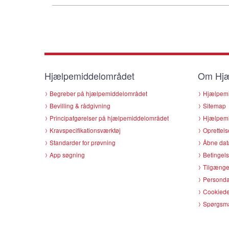
Hjælpemiddelområdet
Om Hjæ
Begreber på hjælpemiddelområdet
Hjælpemi
Bevilling & rådgivning
Sitemap
Principafgørelser på hjælpemiddelområdet
Hjælpemi
Kravspecifikationsværktøj
Oprettels
Standarder for prøvning
Åbne dat
App søgning
Betingels
Tilgænge
Persondat
Cookiede
Spørgsmå