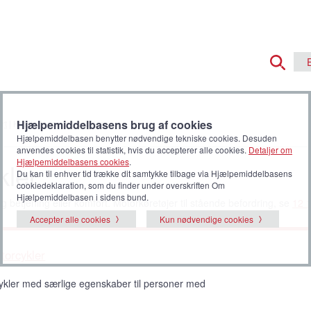
Hjælpemiddelbasens brug af cookies
rt
| Knallerter og motorcykler
Hjælpemiddelbasen benytter nødvendige tekniske cookies. Desuden
anvendes cookies til statistik, hvis du accepterer alle cookies.
Detaljer om
Hjælpemiddelbasens cookies
.
kler
Du kan til enhver tid trække dit samtykke tilbage via Hjælpemiddelbasens
cookiedeklaration, som du finder under overskriften Om
Hjælpemiddelbasen i sidens bund.
lig betjening eller komfort. Motorkøretøjer til stående befordring, se
12 
Accepter alle cookies
Kun nødvendige cookies
torcykler
cykler med særlige egenskaber til personer med