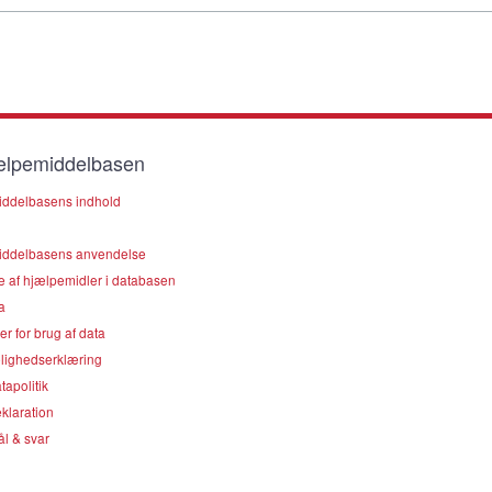
lpemiddelbasen
ddelbasens indhold
ddelbasens anvendelse
e af hjælpemidler i databasen
a
er for brug af data
lighedserklæring
apolitik
klaration
l & svar