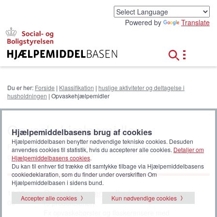
G
å
Powered by
Translate
t
i
l
h
o
v
e
Du er her:
Forside
|
Klassifikation
|
huslige aktiviteter og deltagelse i
d
husholdningen
| Opvaskehjælpemidler
i
n
d
Opvaskehjælpemidler
h
Hjælpemiddelbasens brug af cookies
o
Hjælpemiddelbasen benytter nødvendige tekniske cookies. Desuden
Fx opvaskebørster, flaskerensere, karkludsvridere og
l
anvendes cookies til statistik, hvis du accepterer alle cookies.
Detaljer om
opvaskemaskiner.
Hjælpemiddelbasens cookies
.
d
Du kan til enhver tid trække dit samtykke tilbage via Hjælpemiddelbasens
cookiedeklaration, som du finder under overskriften Om
Hjælpemiddelbasen i sidens bund.
Opvaskebørster og flaskerensere
15 06
Accepter alle cookies
Kun nødvendige cookies
06
(5 produktserier)
Fx opvaskebørster og flaskerensere med