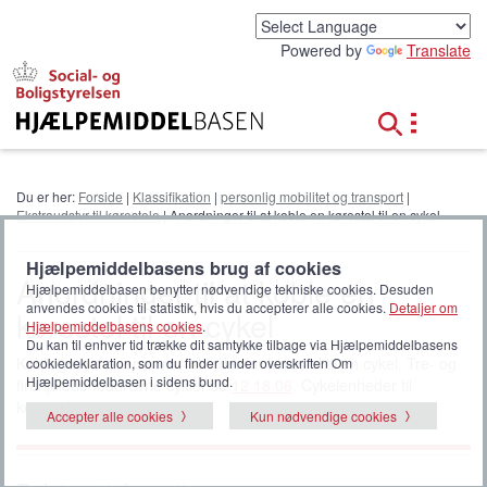
G
å
Powered by
Translate
t
i
l
h
o
v
e
Du er her:
Forside
|
Klassifikation
|
personlig mobilitet og transport
|
d
Ekstraudstyr til kørestole
| Anordninger til at koble en kørestol til en cykel
i
n
Hjælpemiddelbasens brug af cookies
d
Anordninger til at koble en
Hjælpemiddelbasen benytter nødvendige tekniske cookies. Desuden
h
anvendes cookies til statistik, hvis du accepterer alle cookies.
Detaljer om
kørestol til en cykel
o
Hjælpemiddelbasens cookies
.
l
Du kan til enhver tid trække dit samtykke tilbage via Hjælpemiddelbasens
d
Koblingssystemer, som forbinder en kørestol til en cykel. Tre- og
cookiedeklaration, som du finder under overskriften Om
Hjælpemiddelbasen i sidens bund.
firehjulede foddrevne cykler se
12 18 06
. Cykelenheder til
kørestole, se
12 24 11
.
Accepter alle cookies
Kun nødvendige cookies