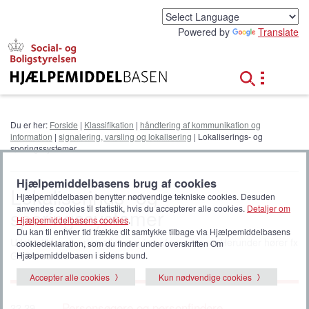
G
å
Powered by
Translate
t
i
l
h
o
v
e
Du er her:
Forside
|
Klassifikation
|
håndtering af kommunikation og
d
information
|
signalering, varsling og lokalisering
| Lokaliserings- og
i
sporingssystemer
n
d
Hjælpemiddelbasens brug af cookies
h
Lokaliserings- og
Hjælpemiddelbasen benytter nødvendige tekniske cookies. Desuden
o
anvendes cookies til statistik, hvis du accepterer alle cookies.
Detaljer om
sporingssystemer
l
Hjælpemiddelbasens cookies
.
d
Du kan til enhver tid trække dit samtykke tilbage via Hjælpemiddelbasens
Udstyr til lokalisering eller sporing af en person. Herunder hører fx
cookiedeklaration, som du finder under overskriften Om
GPS-trackere.
Hjælpemiddelbasen i sidens bund.
Accepter alle cookies
Kun nødvendige cookies
Personsøgere og personfindere
22 29