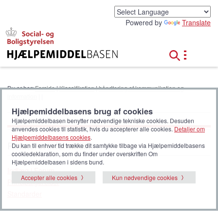
G
å
Powered by
Translate
t
i
l
h
o
v
e
Du er her:
Forside
|
Klassifikation
|
håndtering af kommunikation og
d
information
|
|
i
Hjælpemiddelbasens brug af cookies
n
Hjælpemiddelbasen benytter nødvendige tekniske cookies. Desuden
d
anvendes cookies til statistik, hvis du accepterer alle cookies.
Detaljer om
h
Hjælpemiddelbasens cookies
.
o
Relateret information
Du kan til enhver tid trække dit samtykke tilbage via Hjælpemiddelbasens
l
cookiedeklaration, som du finder under overskriften Om
d
Hjælpemiddelbasen i sidens bund.
Indlæg i Forum
Accepter alle cookies
Kun nødvendige cookies
Principafgørelser
Standarder