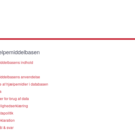
lpemiddelbasen
ddelbasens indhold
ddelbasens anvendelse
e af hjælpemidler i databasen
a
er for brug af data
lighedserklæring
apolitik
klaration
l & svar