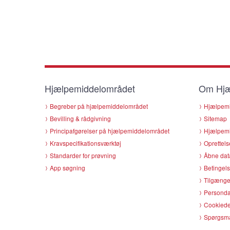
Hjælpemiddelområdet
Om Hjæ
Begreber på hjælpemiddelområdet
Hjælpemi
Bevilling & rådgivning
Sitemap
Principafgørelser på hjælpemiddelområdet
Hjælpemi
Kravspecifikationsværktøj
Oprettels
Standarder for prøvning
Åbne dat
App søgning
Betingels
Tilgænge
Persondat
Cookiede
Spørgsmå