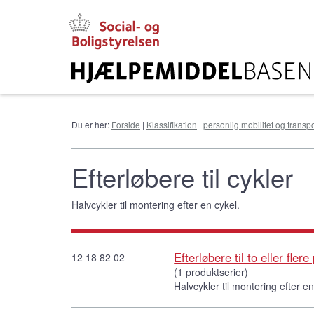
Gå
til
hovedindhold
Du er her:
Forside
|
Klassifikation
|
personlig mobilitet og transpo
Efterløbere til cykler
Halvcykler til montering efter en cykel.
Efterløbere til to eller fler
12 18 82 02
(1 produktserier)
Halvcykler til montering efter en