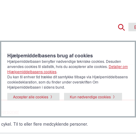
rt
|
Cykler
| Efterløbere til cykler
Hjælpemiddelbasens brug af cookies
Hjælpemiddelbasen benytter nødvendige tekniske cookies. Desuden
anvendes cookies til statistik, hvis du accepterer alle cookies.
Detaljer om
Hjælpemiddelbasens cookies
.
Du kan til enhver tid trække dit samtykke tilbage via Hjælpemiddelbasens
cookiedeklaration, som du finder under overskriften Om
Hjælpemiddelbasen i sidens bund.
Accepter alle cookies
Kun nødvendige cookies
e personer
 cykel. Til to eller flere medcyklende personer.