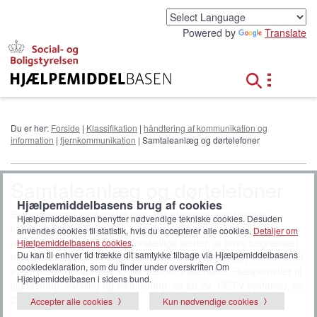
G
å
Powered by
Translate
t
i
l
h
o
v
e
Du er her:
Forside
|
Klassifikation
|
håndtering af kommunikation og
d
information
|
fjernkommunikation
| Samtaleanlæg og dørtelefoner
i
n
d
Samtaleanlæg og dørtelefoner
h
Hjælpemiddelbasens brug af cookies
o
Samtaleanlæg og dørtelefoner. Selvstændige elektroniske
l
Hjælpemiddelbasen benytter nødvendige tekniske cookies. Desuden
kommunikationssystemer, som gør det muligt for to eller flere
anvendes cookies til statistik, hvis du accepterer alle cookies.
Detaljer om
d
personer, der opholder sig forskellige steder, at have begrænset
Hjælpemiddelbasens cookies
.
Du kan til enhver tid trække dit samtykke tilbage via Hjælpemiddelbasens
eller privat samtale. Herunder hører fx dørindgangssystemer med
cookiedeklaration, som du finder under overskriften Om
integrerede døråbnere og dørtelefonforstærkere. Hjælpemidler til
Hjælpemiddelbasen i sidens bund.
signalering, varsling og lokalisering, se 22 29. CCTV-systemer, se
22 18 18.
Accepter alle cookies
Kun nødvendige cookies