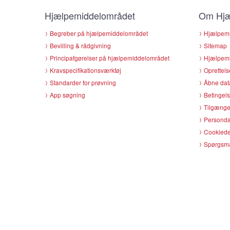
Hjælpemiddelområdet
Om Hjæ
Begreber på hjælpemiddelområdet
Hjælpemi
Bevilling & rådgivning
Sitemap
Principafgørelser på hjælpemiddelområdet
Hjælpemi
Kravspecifikationsværktøj
Oprettels
Standarder for prøvning
Åbne dat
App søgning
Betingels
Tilgænge
Persondat
Cookiede
Spørgsmå