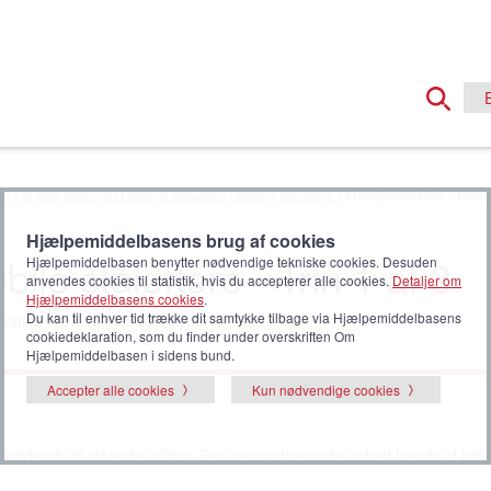
rt
|
at løfte personer
|
Mobile ståløftere
|
Mobile ståløftere
| Kravspecifikation - Mobile
Hjælpemiddelbasens brug af cookies
ile ståløftere - Trin 1 af 3
Hjælpemiddelbasen benytter nødvendige tekniske cookies. Desuden
anvendes cookies til statistik, hvis du accepterer alle cookies.
Detaljer om
Hjælpemiddelbasens cookies
.
Du kan til enhver tid trække dit samtykke tilbage via Hjælpemiddelbasens
kation til en valgt produkttype.
cookiedeklaration, som du finder under overskriften Om
Hjælpemiddelbasen i sidens bund.
Accepter alle cookies
Kun nødvendige cookies
ra siddende til stående stilling. Den personbærende enhed består af løfte