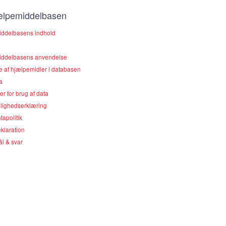
lpemiddelbasen
ddelbasens indhold
ddelbasens anvendelse
e af hjælpemidler i databasen
a
er for brug af data
lighedserklæring
apolitik
klaration
l & svar