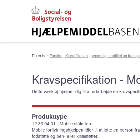
Gå
til
hovedindhold
Du er her:
Forside
|
Klassifikation
|
personlig mobilitet og transpo
Kravspecifikation - Mob
Dette værktøj hjælper dig til at udarbejde en kravspecifi
Produkttype
12 36 04 01 - Mobile ståløftere.
Mobile forflytningshjælpemidler til at løfte en person f
fodstøtte og ben- eller knæstøtter.