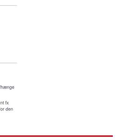
 afhænge
nt fx
for den