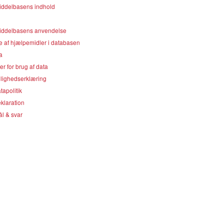
ddelbasens indhold
ddelbasens anvendelse
e af hjælpemidler i databasen
a
er for brug af data
lighedserklæring
apolitik
klaration
l & svar