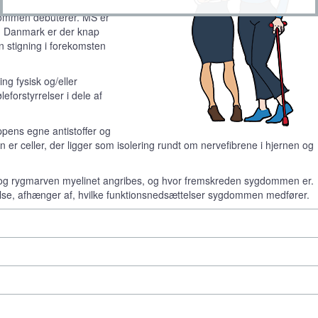
gdommen debuterer. MS er
 I Danmark er der knap
 stigning i forekomsten
g fysisk og/eller
eforstyrrelser i dele af
ppens egne antistoffer og
 er celler, der ligger som isolering rundt om nervefibrene i hjernen og
g rygmarven myelinet angribes, og hvor fremskreden sygdommen er.
delse, afhænger af, hvilke funktionsnedsættelser sygdommen medfører.