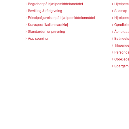
Begreber på hjælpemiddelområdet
Hjælpemi
Bevilling & rådgivning
Sitemap
Principafgørelser på hjælpemiddelområdet
Hjælpemi
Kravspecifikationsværktøj
Oprettels
Standarder for prøvning
Åbne dat
App søgning
Betingels
Tilgænge
Persondat
Cookiede
Spørgsmå