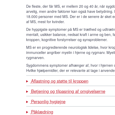
De fleste, der får MS, er mellem 20 og 40 år, når sy
arvelig, men andre faktorer kan også have betydning.
18.000 personer med MS. Der er i de senere år sket en
af MS, mest for kvinder.
De hyppigste symptomer på MS er træthed og udtrætnin
mentalt, usikker balance, nedsat kraft i arme og ben, føl
kroppen, kognitive forstyrrelser og synsproblemer.
MS er en progredierende neurologisk lidelse, hvor kro
immunceller angriber myelin i hjerne og rygmarv. Myelin
rygmarven.
Sygdommens symptomer afhænger af, hvor i hjernen o
Hvilke hjælpemidler, der er relevante at tage i anven
Aflastning og støtte til kroppen
Betjening og tilpasning af omgivelserne
Personlig hygiejne
Påklædning