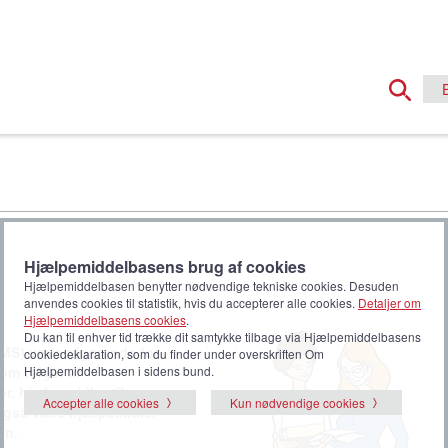
Hjælpemiddelbasens brug af cookies
Hjælpemiddelbasen benytter nødvendige tekniske cookies. Desuden
anvendes cookies til statistik, hvis du accepterer alle cookies.
Detaljer om
Hjælpemiddelbasens cookies
.
Du kan til enhver tid trække dit samtykke tilbage via Hjælpemiddelbasens
(MS) være afgørende for
cookiedeklaration, som du finder under overskriften Om
om følger af
Hjælpemiddelbasen i sidens bund.
, hjælpemidler til
Accepter alle cookies
Kun nødvendige cookies
n også være hjælpemidler
en.