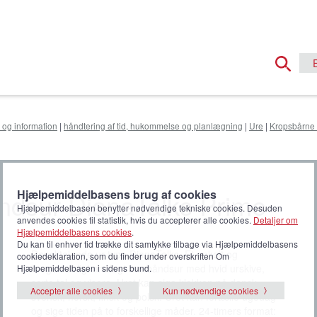
 og information
|
håndtering af tid, hukommelse og planlægning
|
Ure
|
Kropsbårne 
ndsur DianaTalks Prime
Hjælpemiddelbasens brug af cookies
Hjælpemiddelbasen benytter nødvendige tekniske cookies. Desuden
anvendes cookies til statistik, hvis du accepterer alle cookies.
Detaljer om
Hjælpemiddelbasens cookies
.
Du kan til enhver tid trække dit samtykke tilbage via Hjælpemiddelbasens
Dansktalende ur type DianaTalks. Et enkelt og
cookiedeklaration, som du finder under overskriften Om
brugervenligt analogt armbåndsur med hvid urskive,
Hjælpemiddelbasen i sidens bund.
sorte tal og visere. Uret kan sige klokken på dansk,
Accepter alle cookies
Kun nødvendige cookies
svensk, norsk, finsk og polsk. Uret kan fortælle ugedag
og sige tiden på to forskellige måder. 24-timers format: