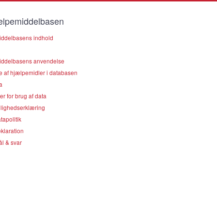
lpemiddelbasen
ddelbasens indhold
ddelbasens anvendelse
e af hjælpemidler i databasen
a
er for brug af data
lighedserklæring
apolitik
klaration
l & svar