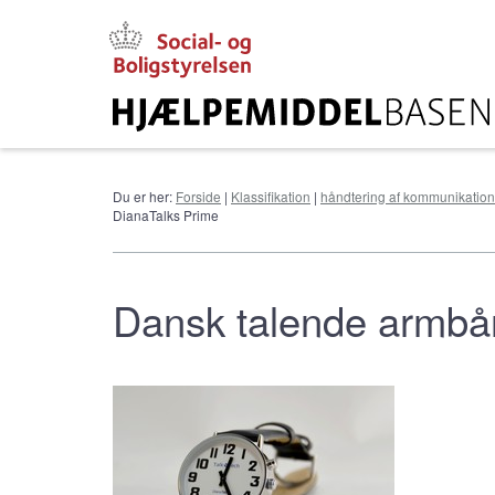
Gå
til
hovedindhold
Du er her:
Forside
|
Klassifikation
|
håndtering af kommunikation
DianaTalks Prime
Dansk talende armbå