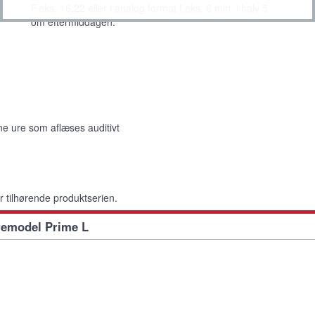
F.eks. 16.22 eller i analog format f.eks. 8 min. i halv 5
om eftermiddagen.
e ure som aflæses auditivt
er tilhørende produktserien.
remodel Prime L