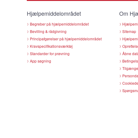
Hjælpemiddelområdet
Om Hjæ
Begreber på hjælpemiddelområdet
Hjælpemi
Bevilling & rådgivning
Sitemap
Principafgørelser på hjælpemiddelområdet
Hjælpemi
Kravspecifikationsværktøj
Oprettels
Standarder for prøvning
Åbne dat
App søgning
Betingels
Tilgænge
Persondat
Cookiede
Spørgsmå