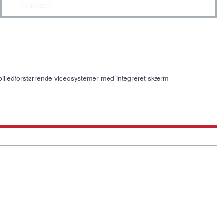
funktioner.
billedforstørrende videosystemer med integreret skærm