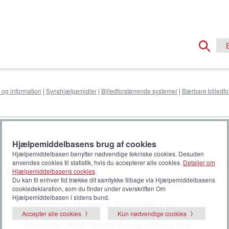
 og information
|
Synshjælpemidler
|
Billedforstørrende systemer
|
Bærbare billedf
Hjælpemiddelbasens brug af cookies
Hjælpemiddelbasen benytter nødvendige tekniske cookies. Desuden
anvendes cookies til statistik, hvis du accepterer alle cookies.
Detaljer om
Hjælpemiddelbasens cookies
.
Du kan til enhver tid trække dit samtykke tilbage via Hjælpemiddelbasens
Ny forbedret SMARTLUX Digital med ergonomisk
cookiedeklaration, som du finder under overskriften Om
design.
Hjælpemiddelbasen i sidens bund.
Kontrastfarver: 14 varianter. Fotofunktion. Foto
hukommelse: 20 stk.
Accepter alle cookies
Kun nødvendige cookies
Video output: HDMI. Nu med Blue light filter og flere