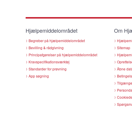
Hjælpemiddelområdet
Om Hjæ
Begreber på hjælpemiddelområdet
Hjælpemi
Bevilling & rådgivning
Sitemap
Principafgørelser på hjælpemiddelområdet
Hjælpemi
Kravspecifikationsværktøj
Oprettels
Standarder for prøvning
Åbne dat
App søgning
Betingels
Tilgænge
Persondat
Cookiede
Spørgsmå