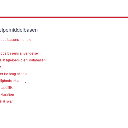
lpemiddelbasen
ddelbasens indhold
ddelbasens anvendelse
e af hjælpemidler i databasen
a
er for brug af data
lighedserklæring
apolitik
klaration
l & svar