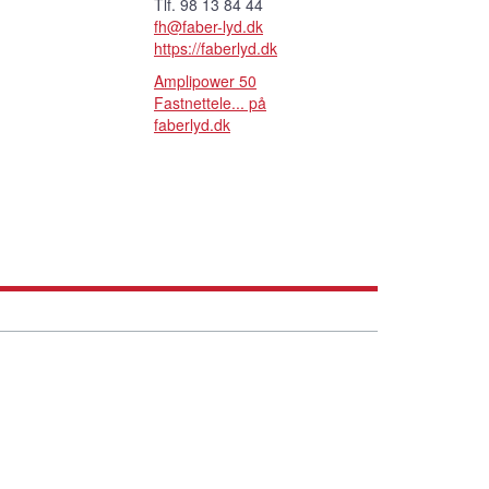
Tlf. 98 13 84 44
fh@faber-lyd.dk
https://faberlyd.dk
Amplipower 50
Fastnettele... på
faberlyd.dk