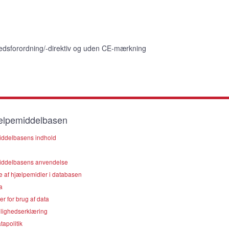
edsforordning/-direktiv og uden CE-mærkning
lpemiddelbasen
ddelbasens indhold
ddelbasens anvendelse
e af hjælpemidler i databasen
a
er for brug af data
lighedserklæring
apolitik