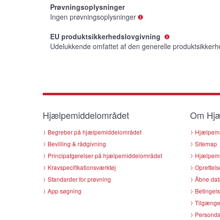
Prøvningsoplysninger
Ingen prøvningsoplysninger
EU produktsikkerhedslovgivning
Udelukkende omfattet af den generelle produktsikkerh
Hjælpemiddelområdet
Om Hjæ
Begreber på hjælpemiddelområdet
Hjælpemi
Bevilling & rådgivning
Sitemap
Principafgørelser på hjælpemiddelområdet
Hjælpemi
Kravspecifikationsværktøj
Oprettels
Standarder for prøvning
Åbne dat
App søgning
Betingels
Tilgænge
Persondat