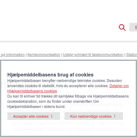
 og information
|
fjernkommunikation
|
Udstyr primært til talekommunikation
|
Statio
Hjælpemiddelbasens brug af cookies
ttelefon
Hjælpemiddelbasen benytter nødvendige tekniske cookies. Desuden
anvendes cookies til statistik, hvis du accepterer alle cookies.
Detaljer om
Hjælpemiddelbasens cookies
.
Du kan til enhver tid trække dit samtykke tilbage via Hjælpemiddelbasens
cookiedeklaration, som du finder under overskriften Om
AmpliPower 50 er en forstærkertelefon med meget store
Hjælpemiddelbasen i sidens bund.
taster og ekstra kraftig forstærkning. Den har lydstyrke-
Accepter alle cookies
Kun nødvendige cookies
og toneregulering. Telefonen lyser, når den ringer, og du
kan vælge at sætte den håndfri funktion til. Telefonen har
ni genvejstaster. Telefonen har indbygget telespole.