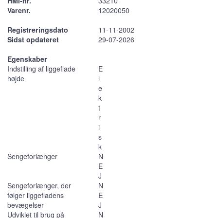
HMI-nr.
33210
Varenr.
12020050
Registreringsdato
11-11-2002
Sidst opdateret
29-07-2026
Egenskaber
Indstilling af liggeflade
E
højde
l
e
k
t
r
i
s
k
Sengeforlænger
N
E
J
Sengeforlænger, der
N
følger liggefladens
E
bevægelser
J
Udviklet til brug på
N