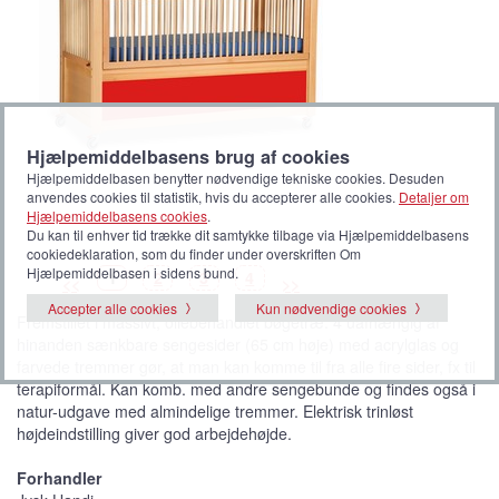
Hjælpemiddelbasens brug af cookies
Hjælpemiddelbasen benytter nødvendige tekniske cookies. Desuden
anvendes cookies til statistik, hvis du accepterer alle cookies.
Detaljer om
Hjælpemiddelbasens cookies
.
Du kan til enhver tid trække dit samtykke tilbage via Hjælpemiddelbasens
cookiedeklaration, som du finder under overskriften Om
Hjælpemiddelbasen i sidens bund.
B
(
B
B
B
1
2
3
4
<<
>>
i
V
i
i
i
l
i
l
l
l
Accepter alle cookies
Kun nødvendige cookies
l
s
l
l
l
Fremstillet i massivt, oliebehandlet bøgetræ. 4 uafhængig af
e
t
e
e
e
d
b
d
d
d
hinanden sænkbare sengesider (65 cm høje) med acrylglas og
e
i
e
e
e
l
farvede tremmer gør, at man kan komme til fra alle fire sider, fx til
l
e
terapiformål. Kan komb. med andre sengebunde og findes også i
d
e
natur-udgave med almindelige tremmer. Elektrisk trinløst
)
højdeindstilling giver god arbejdehøjde.
Forhandler