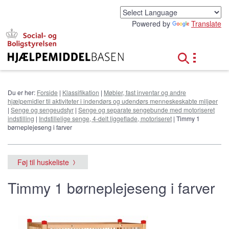
G
å
Powered by
Translate
t
i
l
h
o
v
e
Du er her:
Forside
|
Klassifikation
|
Møbler, fast inventar og andre
d
hjælpemidler til aktiviteter i indendørs og udendørs menneskeskabte miljøer
i
|
Senge og sengeudstyr
|
Senge og separate sengebunde med motoriseret
n
indstilling
|
Indstillelige senge, 4-delt liggeflade, motoriseret
| Timmy 1
d
børneplejeseng i farver
h
o
l
Føj til huskeliste
d
Timmy 1 børneplejeseng i farver