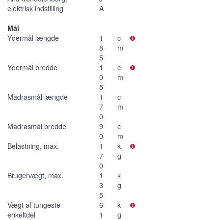
elektrisk indstilling
A
Mål
Ydermål længde
1
c
8
m
5
Ydermål bredde
1
c
0
m
5
Madrasmål længde
1
c
7
m
0
Madrasmål bredde
9
c
0
m
Belastning, max.
1
k
7
g
0
Brugervægt, max.
1
k
3
g
5
Vægt af tungeste
6
k
enkeltdel
1
g