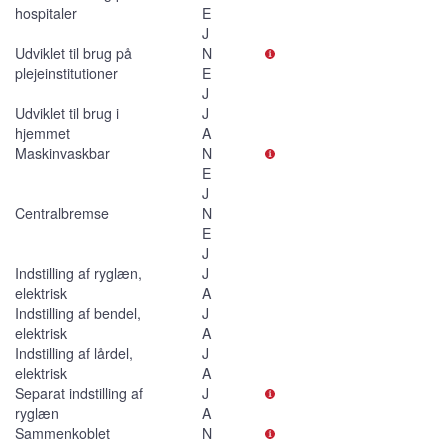
hospitaler
E
J
Udviklet til brug på
N
plejeinstitutioner
E
J
Udviklet til brug i
J
hjemmet
A
Maskinvaskbar
N
E
J
Centralbremse
N
E
J
Indstilling af ryglæn,
J
elektrisk
A
Indstilling af bendel,
J
elektrisk
A
Indstilling af lårdel,
J
elektrisk
A
Separat indstilling af
J
ryglæn
A
Sammenkoblet
N