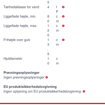
5
Tæthedsklasse for vand
4
I
P
Liggeflade højde, min.
8
c
0
m
Liggeflade højde, max.
1
c
2
m
0
Frihøjde over gulv
1
c
3
m
,
5
Hjuldiameter
1
c
0
m
Prøvningsoplysninger
Ingen prøvningsoplysninger
EU produktsikkerhedslovgivning
Ingen oplysning om EU produktsikkerhedslovgivning