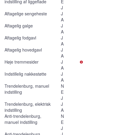
indstilling af liggeflade
E
J
Aftagelige sengeheste
J
A
Aftagelig galge
J
A
Aftagelig fodgavl
J
A
Aftagelig hovedgavl
J
A
Høje tremmesider
J
A
Indstillelig nakkestøtte
J
A
Trendelenburg, manuel
N
indstilling
E
J
Trendelenburg, elektrisk
J
indstilling
A
Anti-trendelenburg,
N
manuel indstilling
E
J
Anti-trendelenburg,
J