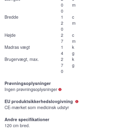
0
m
0
Bredde
1
c
2
m
0
Højde
2
c
7
m
Madras vægt
1
k
4
g
Brugervægt, max.
2
k
7
g
0
Prøvningsoplysninger
Ingen prøvningsoplysninger
EU produktsikkerhedslovgivning
CE-mærket som medicinsk udstyr
Andre specifikationer
120 cm bred.