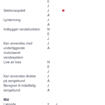
E
J
Sektionsopdelt
J
A
Lyntømning
J
A
Indbygget vendefunktion
N
E
J
Kan anvendes med
J
underliggende
A
motoriseret
vendesystem
Low air loss
N
E
J
Kan anvendes direkte
J
på sengebund
A
Beregnet til indstillelig
J
sengebund
A
Mål
Længde
2
c