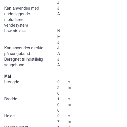
J
Kan anvendes med
J
underliggende
A
motoriseret
vendesystem
Low air loss
N
E
J
Kan anvendes direkte
J
på sengebund
A
Beregnet til indstillelig
J
sengebund
A
Mål
Længde
2
c
2
m
0
Bredde
1
c
0
m
0
Højde
2
c
7
m
Madras vægt
1
k