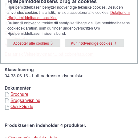
Hjælpemiddelbasens brug af cookies
Forhandler
Hjælpemiddelbasen benytter nødvendige tekniske cookies. Desuden
Cobi Rehab
anvendes cookies til statistik, hvis du accepterer alle cookies.
Detaljer om
Silovej 16-18
Hjælpemiddelbasens cookies
.
Du kan til enhver tid trække dit samtykke tilbage via Hjælpemiddelbasens
2690 Karlslunde
cookiedeklaration, som du finder under overskriften Om
70 25 25 22
Hjælpemiddelbasen i sidens bund.
cobi@cobi.dk
Accepter alle cookies
Kun nødvendige cookies
https://www.cobirehab.com
Bariatrisk Vekseltrykmadr... på cobirehab.com
Klassificering
04 33 06 16 - Luftmadrasser, dynamiske
Dokumenter
Brochure
Brugsanvisning
QuickGuide
Produktserien indeholder 4 produkter.
»
Opsummér tekniske data