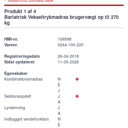
Produkt 1 af 4
Bariatrisk Vekseltrykmadras brugervægt op til 270
kg
HMI-nr.
109588
Varenr.
0244-100-220
Registreringsdato
26-04-2018
Sidst opdateret
11-05-2026
Egenskaber
Kombinationsmadras
N
E
J
Sektionsopdelt
J
A
Lyntømning
J
A
Indbygget vendefunktion
N
E