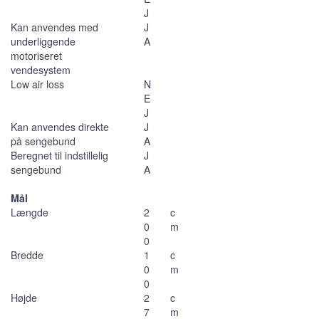
J
Kan anvendes med
J
underliggende
A
motoriseret
vendesystem
Low air loss
N
E
J
Kan anvendes direkte
J
på sengebund
A
Beregnet til indstillelig
J
sengebund
A
Mål
Længde
2
c
0
m
0
Bredde
1
c
0
m
0
Højde
2
c
7
m