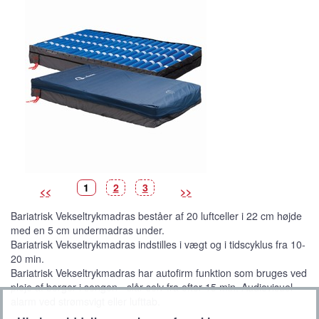
B
(
B
B
1
2
3
<<
>>
i
V
i
i
l
i
l
l
l
s
l
l
Bariatrisk Vekseltrykmadras beståer af 20 luftceller i 22 cm højde
e
t
e
e
d
b
d
d
med en 5 cm undermadras under.
e
i
e
e
l
Bariatrisk Vekseltrykmadras indstilles i vægt og i tidscyklus fra 10-
l
e
20 min.
d
e
Bariatrisk Vekseltrykmadras har autofirm funktion som bruges ved
)
pleje af borger i sengen - slår selv fra efter 15 min. Audiovisuel
alarm ved strømsvigt eller lufttab.