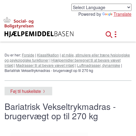
G
å
Powered by
Translate
t
i
l
h
o
v
e
Du er her:
Forside
|
Klassifikation
|
at måle, stimulere eller træne fysiologiske
d
og psykologiske funktioner
|
Hjælpemidler beregnet til at bevare vævet
i
intakt
|
Madrasser til at bevare vævet intakt
|
Luftmadrasser, dynamiske
|
n
Bariatrisk Vekseltrykmadras - brugervægt op til 270 kg
d
h
o
Føj til huskeliste
l
d
Bariatrisk Vekseltrykmadras -
brugervægt op til 270 kg