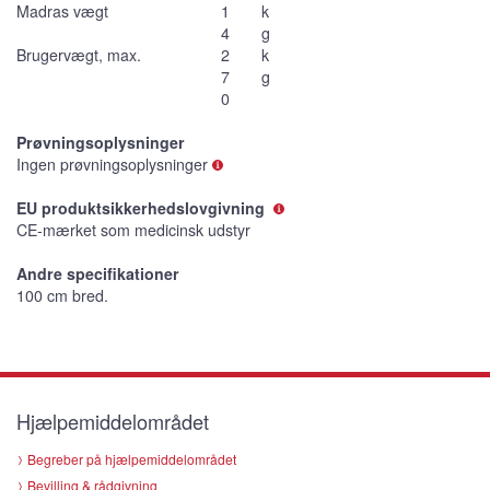
Madras vægt
1
k
4
g
Brugervægt, max.
2
k
7
g
0
Prøvningsoplysninger
Ingen prøvningsoplysninger
EU produktsikkerhedslovgivning
CE-mærket som medicinsk udstyr
Andre specifikationer
100 cm bred.
Hjælpemiddelområdet
Begreber på hjælpemiddelområdet
Bevilling & rådgivning