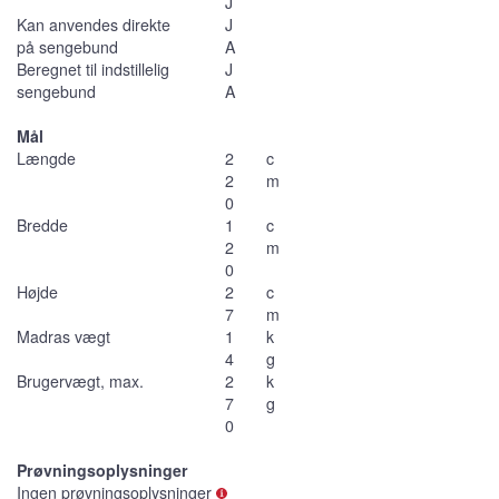
J
Kan anvendes direkte
J
på sengebund
A
Beregnet til indstillelig
J
sengebund
A
Mål
Længde
2
c
2
m
0
Bredde
1
c
2
m
0
Højde
2
c
7
m
Madras vægt
1
k
4
g
Brugervægt, max.
2
k
7
g
0
Prøvningsoplysninger
Ingen prøvningsoplysninger