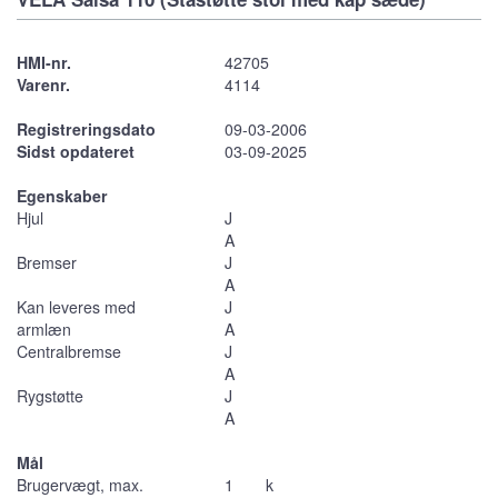
HMI-nr.
42705
Varenr.
4114
Registreringsdato
09-03-2006
Sidst opdateret
03-09-2025
Egenskaber
Hjul
J
A
Bremser
J
A
Kan leveres med
J
armlæn
A
Centralbremse
J
A
Rygstøtte
J
A
Mål
Brugervægt, max.
1
k