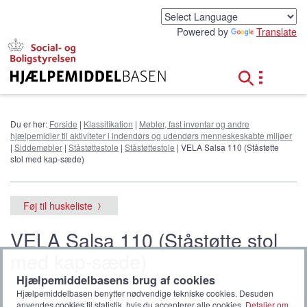
G
å
Powered by
Translate
t
i
l
h
o
v
e
Du er her:
Forside
|
Klassifikation
|
Møbler, fast inventar og andre
d
hjælpemidler til aktiviteter i indendørs og udendørs menneskeskabte miljøer
i
|
Siddemøbler
|
Ståstøttestole
|
Ståstøttestole
| VELA Salsa 110 (Ståstøtte
n
stol med kap-sæde)
d
h
o
Føj til huskeliste
l
d
VELA Salsa 110 (Ståstøtte stol
med kap-sæde)
Hjælpemiddelbasens brug af cookies
Hjælpemiddelbasen benytter nødvendige tekniske cookies. Desuden
anvendes cookies til statistik, hvis du accepterer alle cookies.
Detaljer om