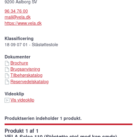
9200 Aalborg SV
96 34 76 00
mail@vela.dk
https://www.vela.dk
Klassificering
18 09 07 01 - Ståstøttestole
Dokumenter
Brochure
Brugsanvisning
Tilbehørskatalog
Reservedelskatalog
Videoklip
Vis videoklip
Produktserien indeholder 1 produkt.
Produkt 1 af 1
VELA Salsa 110 (Ståstøtte stol med kap sæde)