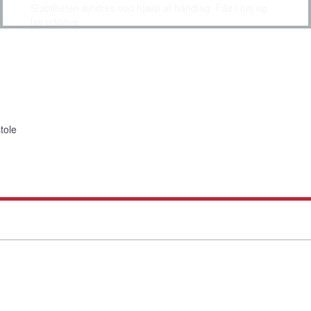
Stabiliteten ændres ved hjælp af håndtag. Fås i høj og
lav udgave.
tole