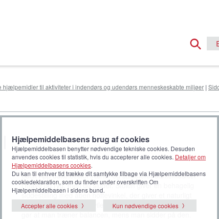
e hjælpemidler til aktiviteter i indendørs og udendørs menneskeskabte miljøer
|
Sid
l
Hjælpemiddelbasens brug af cookies
Hjælpemiddelbasen benytter nødvendige tekniske cookies. Desuden
anvendes cookies til statistik, hvis du accepterer alle cookies.
Detaljer om
Hjælpemiddelbasens cookies
.
Du kan til enhver tid trække dit samtykke tilbage via Hjælpemiddelbasens
Back App balancestol træner og stimulerer støttemuskler
cookiedeklaration, som du finder under overskriften Om
i mave og ryg, men du sidder. Stolen giver en behagelig
Hjælpemiddelbasen i sidens bund.
siddestilling med åben hoftevinkel, der giver et naturligt
svaj i ryggen. Stolens hviler på en fleksibel fodring der
Accepter alle cookies
Kun nødvendige cookies
gør at man træner balancen, mens man sidder på den.