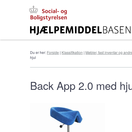
Gå
til
hovedindhold
Du er her:
Forside
|
Klassifikation
|
Møbler, fast inventar og andr
hjul
Back App 2.0 med hju