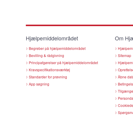
Hjælpemiddelområdet
Om Hjæ
Begreber på hjælpemiddelområdet
Hjælpemi
Bevilling & rådgivning
Sitemap
Principafgørelser på hjælpemiddelområdet
Hjælpemi
Kravspecifikationsværktøj
Oprettels
Standarder for prøvning
Åbne dat
App søgning
Betingels
Tilgænge
Persondat
Cookiede
Spørgsmå