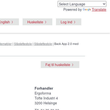
Powered by
Translate
English
Huskeliste
Log ind
demøbler
|
Ståstøttestole
|
Ståstøttestole
| Back App 2.0 med
Føj til huskeliste
Forhandler
Ergoforma
Tofte Industri 4
3200 Helsinge