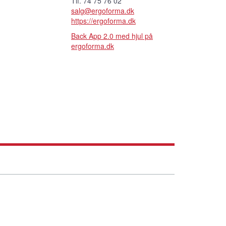
Tlf. 74 75 76 02
salg@ergoforma.dk
https://ergoforma.dk
Back App 2.0 med hjul på
ergoforma.dk