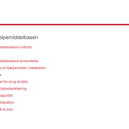
lpemiddelbasen
ddelbasens indhold
ddelbasens anvendelse
e af hjælpemidler i databasen
a
er for brug af data
lighedserklæring
apolitik
klaration
l & svar