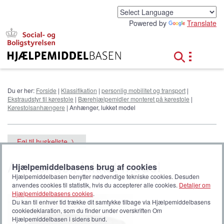
G
å
Powered by
Translate
t
i
l
h
o
v
e
Du er her:
Forside
|
Klassifikation
|
personlig mobilitet og transport
|
d
Ekstraudstyr til kørestole
|
Bærehjælpemidler monteret på kørestole
|
i
Kørestolsanhængere
| Anhænger, lukket model
n
d
h
Føj til huskeliste
o
l
Anhænger, lukket model
d
Hjælpemiddelbasens brug af cookies
Hjælpemiddelbasen benytter nødvendige tekniske cookies. Desuden
anvendes cookies til statistik, hvis du accepterer alle cookies.
Detaljer om
Hjælpemiddelbasens cookies
.
Du kan til enhver tid trække dit samtykke tilbage via Hjælpemiddelbasens
cookiedeklaration, som du finder under overskriften Om
Hjælpemiddelbasen i sidens bund.