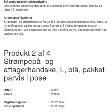
EU produktsikkerhedslovgivning
Udelukkende omfattet af den generelle produktsikkerhedsforordning/-direktiv og
uden CE-mærkning
Andre specifikationer
Strømpepå- og aftagerhandske Farve: blå Ingredienser/sammensætning:60 latex, 40
nylon Features: pakket parvis i pose Størrelse: S Opbevaringsinstruktioner:
Opbevares tørt, ved stuetemperatur og ikke i direkte sollys. Vaskeanvisninger: Kan
vaskes ved 30C.
Produkt 2 af 4
Strømpepå- og
aftagerhandske, L, blå, pakket
parvis i pose
HMI-nr.
84627
Varenr.
237919
Registreringsdato
03-07-2014
Sidst opdateret
03-12-2024