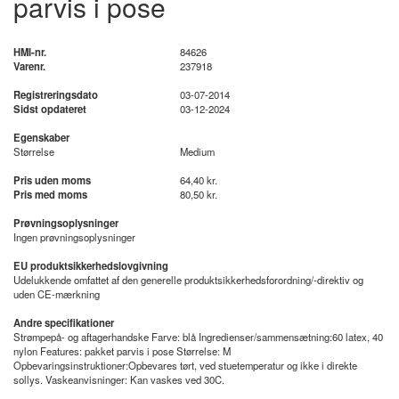
parvis i pose
HMI-nr.
84626
Varenr.
237918
Registreringsdato
03-07-2014
Sidst opdateret
03-12-2024
Egenskaber
Størrelse
Medium
Pris uden moms
64,40 kr.
Pris med moms
80,50 kr.
Prøvningsoplysninger
Ingen prøvningsoplysninger
EU produktsikkerhedslovgivning
Udelukkende omfattet af den generelle produktsikkerhedsforordning/-direktiv og
uden CE-mærkning
Andre specifikationer
Strømpepå- og aftagerhandske Farve: blå Ingredienser/sammensætning:60 latex, 40
nylon Features: pakket parvis i pose Størrelse: M
Opbevaringsinstruktioner:Opbevares tørt, ved stuetemperatur og ikke i direkte
sollys. Vaskeanvisninger: Kan vaskes ved 30C.