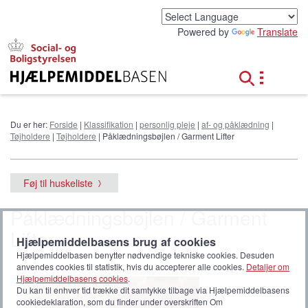
G
å
Powered by
Translate
t
i
l
h
o
v
e
Du er her:
Forside
|
Klassifikation
|
personlig pleje
|
af- og påklædning
|
d
Tøjholdere
|
Tøjholdere
| Påklædningsbøjlen / Garment Lifter
i
n
d
Føj til huskeliste
h
o
Påklædningsbøjlen / Garment
l
d
Lifter
Hjælpemiddelbasens brug af cookies
Hjælpemiddelbasen benytter nødvendige tekniske cookies. Desuden
anvendes cookies til statistik, hvis du accepterer alle cookies.
Detaljer om
Hjælpemiddelbasens cookies
.
Du kan til enhver tid trække dit samtykke tilbage via Hjælpemiddelbasens
cookiedeklaration, som du finder under overskriften Om