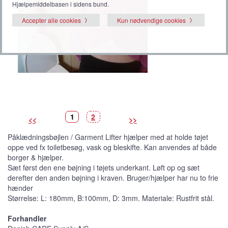
Hjælpemiddelbasen i sidens bund.
Accepter alle cookies
Kun nødvendige cookies
B
(
B
1
2
<<
>>
i
V
i
l
i
l
l
s
l
Påklædningsbøjlen / Garment Lifter hjælper med at holde tøjet
e
t
e
d
b
d
oppe ved fx toiletbesøg, vask og bleskifte. Kan anvendes af både
e
i
e
l
borger & hjælper.
l
e
Sæt først den ene bøjning i tøjets underkant. Løft op og sæt
d
e
derefter den anden bøjning i kraven. Bruger/hjælper har nu to frie
)
hænder
Størrelse: L: 180mm, B:100mm, D: 3mm. Materiale: Rustfrit stål.
Forhandler