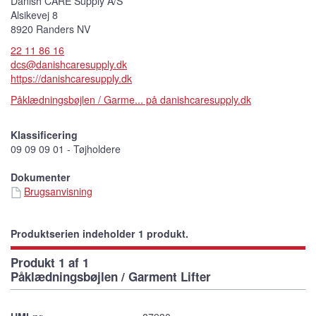
Danish CARE Supply A/S
Alsikevej 8
8920 Randers NV
22 11 86 16
dcs@danishcaresupply.dk
https://danishcaresupply.dk
Påklædningsbøjlen / Garme... på danishcaresupply.dk
Klassificering
09 09 09 01 - Tøjholdere
Dokumenter
Brugsanvisning
Produktserien indeholder 1 produkt.
Produkt 1 af 1
Påklædningsbøjlen / Garment Lifter