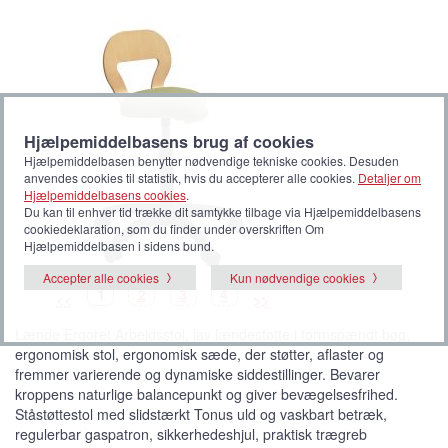
Hjælpemiddelbasens brug af cookies
Hjælpemiddelbasen benytter nødvendige tekniske cookies. Desuden
anvendes cookies til statistik, hvis du accepterer alle cookies.
Detaljer om
Hjælpemiddelbasens cookies
.
Du kan til enhver tid trække dit samtykke tilbage via Hjælpemiddelbasens
cookiedeklaration, som du finder under overskriften Om
Hjælpemiddelbasen i sidens bund.
Accepter alle cookies
Kun nødvendige cookies
B
(
B
B
B
1
2
3
4
<<
>>
i
V
i
i
i
l
i
l
l
l
l
s
l
l
l
Lænde Ergoret Arbejdsstol, lav lændestøtte i formspændt bøg,
e
t
e
e
e
d
b
d
d
d
ergonomisk stol, ergonomisk sæde, der støtter, aflaster og
e
i
e
e
e
l
fremmer varierende og dynamiske siddestillinger. Bevarer
l
e
kroppens naturlige balancepunkt og giver bevægelsesfrihed.
d
e
Ståstøttestol med slidstærkt Tonus uld og vaskbart betræk,
)
regulerbar gaspatron, sikkerhedeshjul, praktisk trægreb