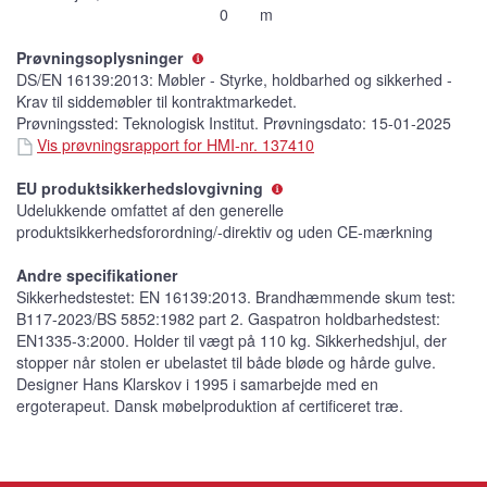
0
m
Prøvningsoplysninger
DS/EN 16139:2013: Møbler - Styrke, holdbarhed og sikkerhed -
Krav til siddemøbler til kontraktmarkedet.
Prøvningssted: Teknologisk Institut. Prøvningsdato: 15-01-2025
Vis prøvningsrapport for HMI-nr. 137410
EU produktsikkerhedslovgivning
Udelukkende omfattet af den generelle
produktsikkerhedsforordning/-direktiv og uden CE-mærkning
Andre specifikationer
Sikkerhedstestet: EN 16139:2013. Brandhæmmende skum test:
B117-2023/BS 5852:1982 part 2. Gaspatron holdbarhedstest:
EN1335-3:2000. Holder til vægt på 110 kg. Sikkerhedshjul, der
stopper når stolen er ubelastet til både bløde og hårde gulve.
Designer Hans Klarskov i 1995 i samarbejde med en
ergoterapeut. Dansk møbelproduktion af certificeret træ.