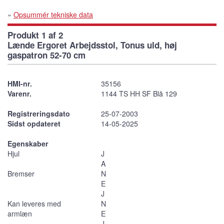
»
Opsummér tekniske data
Produkt 1 af 2
Lænde Ergoret Arbejdsstol, Tonus uld, høj
gaspatron 52-70 cm
HMI-nr.
35156
Varenr.
1144 TS HH SF Blå 129
Registreringsdato
25-07-2003
Sidst opdateret
14-05-2025
Egenskaber
Hjul
J
A
Bremser
N
E
J
Kan leveres med
N
armlæn
E
J