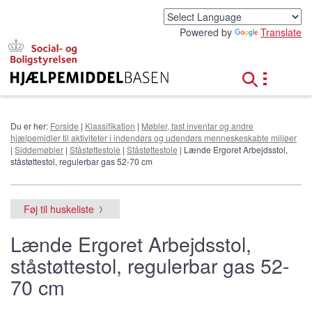
G
å
Powered by
Translate
t
i
l
h
o
v
e
Du er her:
Forside
|
Klassifikation
|
Møbler, fast inventar og andre
d
hjælpemidler til aktiviteter i indendørs og udendørs menneskeskabte miljøer
i
|
Siddemøbler
|
Ståstøttestole
|
Ståstøttestole
| Lænde Ergoret Arbejdsstol,
n
ståstøttestol, regulerbar gas 52-70 cm
d
h
o
Føj til huskeliste
l
d
Lænde Ergoret Arbejdsstol,
ståstøttestol, regulerbar gas 52-
70 cm