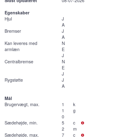
Sidst opdateret
08-07-2026
Egenskaber
Hjul
J
A
Bremser
J
A
Kan leveres med
N
armlæn
E
J
Centralbremse
N
E
J
Rygstøtte
J
A
Mål
Brugervægt, max.
1
k
1
g
0
Sædehøjde, min.
5
c
2
m
Sædehøjde, max.
7
c