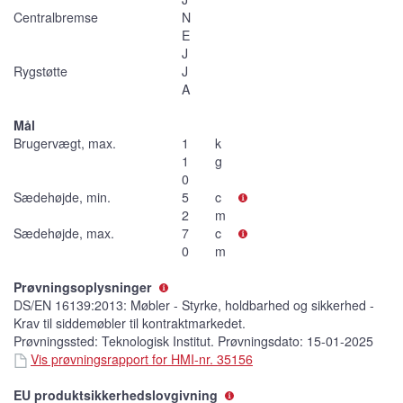
Centralbremse
N
E
J
Rygstøtte
J
A
Mål
Brugervægt, max.
1
k
1
g
0
Sædehøjde, min.
5
c
2
m
Sædehøjde, max.
7
c
0
m
Prøvningsoplysninger
DS/EN 16139:2013: Møbler - Styrke, holdbarhed og sikkerhed -
Krav til siddemøbler til kontraktmarkedet.
Prøvningssted: Teknologisk Institut. Prøvningsdato: 15-01-2025
Vis prøvningsrapport for HMI-nr. 35156
EU produktsikkerhedslovgivning