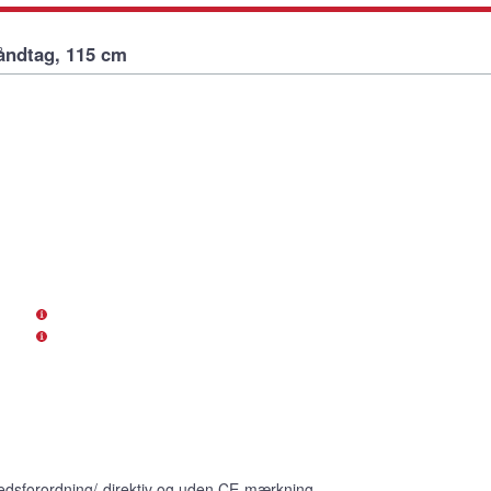
åndtag, 115 cm
edsforordning/-direktiv og uden CE-mærkning