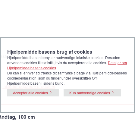
Hjælpemiddelbasens brug af cookies
gsstokke
Hjælpemiddelbasen benytter nødvendige tekniske cookies. Desuden
anvendes cookies til statistik, hvis du accepterer alle cookies.
Detaljer om
Hjælpemiddelbasens cookies
.
Du kan til enhver tid trække dit samtykke tilbage via Hjælpemiddelbasens
cookiedeklaration, som du finder under overskriften Om
Hjælpemiddelbasen i sidens bund.
r.
Inkludér udgåede produkter
.
Accepter alle cookies
Kun nødvendige cookies
åndtag, 100 cm