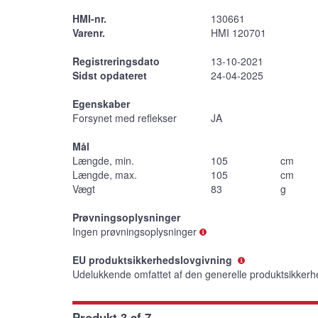
HMI-nr.
130661
Varenr.
HMI 120701
Registreringsdato
13-10-2021
Sidst opdateret
24-04-2025
Egenskaber
Forsynet med reflekser
JA
Mål
Længde, min.
105
cm
Længde, max.
105
cm
Vægt
83
g
Prøvningsoplysninger
Ingen prøvningsoplysninger
EU produktsikkerhedslovgivning
Udelukkende omfattet af den generelle produktsikkerh
Produkt 3 af 7