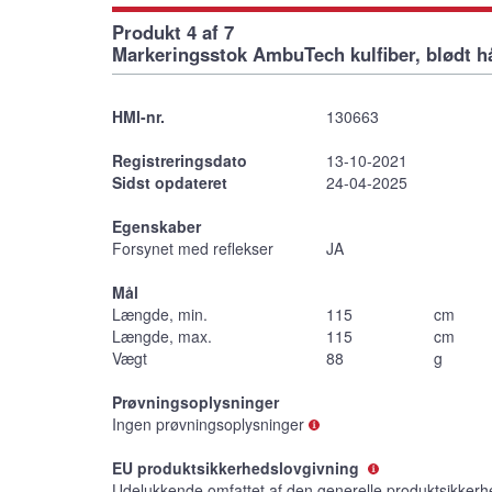
Produkt 4 af 7
Markeringsstok AmbuTech kulfiber, blødt h
HMI-nr.
130663
Registreringsdato
13-10-2021
Sidst opdateret
24-04-2025
Egenskaber
Forsynet med reflekser
JA
Mål
Længde, min.
115
cm
Længde, max.
115
cm
Vægt
88
g
Prøvningsoplysninger
Ingen prøvningsoplysninger
EU produktsikkerhedslovgivning
Udelukkende omfattet af den generelle produktsikkerh