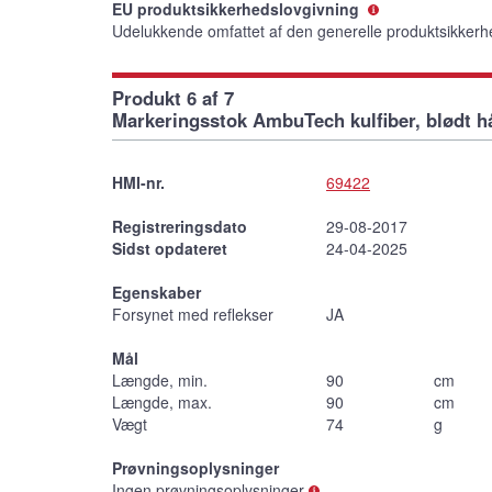
EU produktsikkerhedslovgivning
Udelukkende omfattet af den generelle produktsikkerh
Produkt 6 af 7
Markeringsstok AmbuTech kulfiber, blødt h
HMI-nr.
69422
Registreringsdato
29-08-2017
Sidst opdateret
24-04-2025
Egenskaber
Forsynet med reflekser
JA
Mål
Længde, min.
90
cm
Længde, max.
90
cm
Vægt
74
g
Prøvningsoplysninger
Ingen prøvningsoplysninger