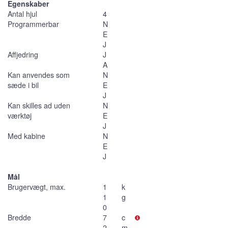
Egenskaber
Antal hjul
4
Programmerbar
N
E
J
Affjedring
J
A
Kan anvendes som
N
sæde i bil
E
J
Kan skilles ad uden
N
værktøj
E
J
Med kabine
N
E
J
Mål
Brugervægt, max.
1
k
1
g
0
Bredde
7
c
2
m