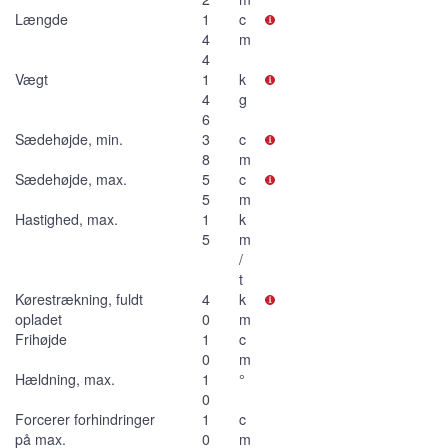
Længde
1
c
4
m
4
Vægt
1
k
4
g
6
Sædehøjde, min.
3
c
8
m
Sædehøjde, max.
5
c
5
m
Hastighed, max.
1
k
5
m
/
t
Kørestrækning, fuldt
4
k
opladet
0
m
Frihøjde
1
c
0
m
Hældning, max.
1
°
0
Forcerer forhindringer
1
c
på max.
0
m