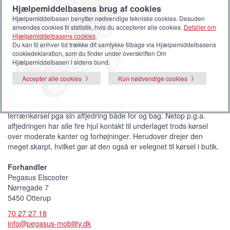
Hjælpemiddelbasens brug af cookies
Hjælpemiddelbasen benytter nødvendige tekniske cookies. Desuden
anvendes cookies til statistik, hvis du accepterer alle cookies.
Detaljer om
Hjælpemiddelbasens cookies
.
Du kan til enhver tid trække dit samtykke tilbage via Hjælpemiddelbasens
cookiedeklaration, som du finder under overskriften Om
Hjælpemiddelbasen i sidens bund.
Accepter alle cookies
Kun nødvendige cookies
En supermoderne mellem el-scooter, som er velegnet til
terrænkørsel pga sin affjedring både for og bag. Netop p.g.a.
affjedringen har alle fire hjul kontakt til underlaget trods kørsel
over moderate kanter og forhøjninger. Herudover drejer den
meget skarpt, hvilket gør at den også er velegnet til kørsel i butik.
Forhandler
Pegasus Elscooter
Nørregade 7
5450 Otterup
70 27 27 18
info@pegasus-mobility.dk