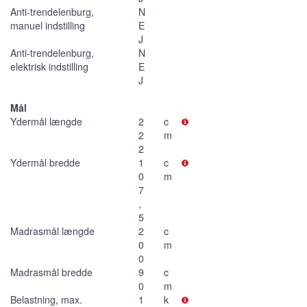
Anti-trendelenburg,
N
manuel indstilling
E
J
Anti-trendelenburg,
N
elektrisk indstilling
E
J
Mål
Ydermål længde
2
c
2
m
2
Ydermål bredde
1
c
0
m
7
,
5
Madrasmål længde
2
c
0
m
0
Madrasmål bredde
9
c
0
m
Belastning, max.
1
k