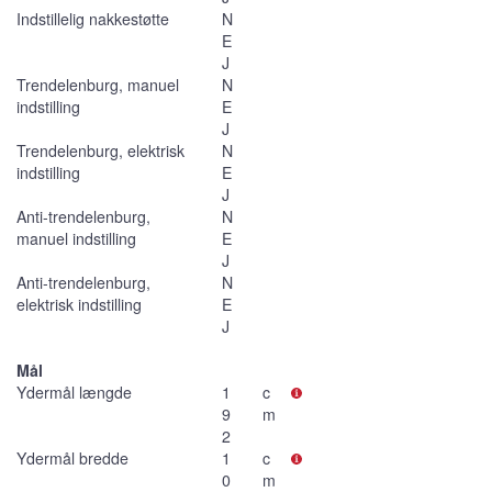
Indstillelig nakkestøtte
N
E
J
Trendelenburg, manuel
N
indstilling
E
J
Trendelenburg, elektrisk
N
indstilling
E
J
Anti-trendelenburg,
N
manuel indstilling
E
J
Anti-trendelenburg,
N
elektrisk indstilling
E
J
Mål
Ydermål længde
1
c
9
m
2
Ydermål bredde
1
c
0
m