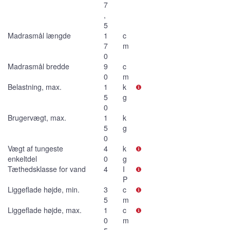
7
,
5
Madrasmål længde
1
c
7
m
0
Madrasmål bredde
9
c
0
m
Belastning, max.
1
k
5
g
0
Brugervægt, max.
1
k
5
g
0
Vægt af tungeste
4
k
enkeltdel
0
g
Tæthedsklasse for vand
4
I
P
Liggeflade højde, min.
3
c
5
m
Liggeflade højde, max.
1
c
0
m