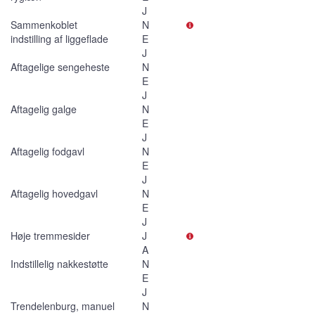
J
Sammenkoblet
N
indstilling af liggeflade
E
J
Aftagelige sengeheste
N
E
J
Aftagelig galge
N
E
J
Aftagelig fodgavl
N
E
J
Aftagelig hovedgavl
N
E
J
Høje tremmesider
J
A
Indstillelig nakkestøtte
N
E
J
Trendelenburg, manuel
N