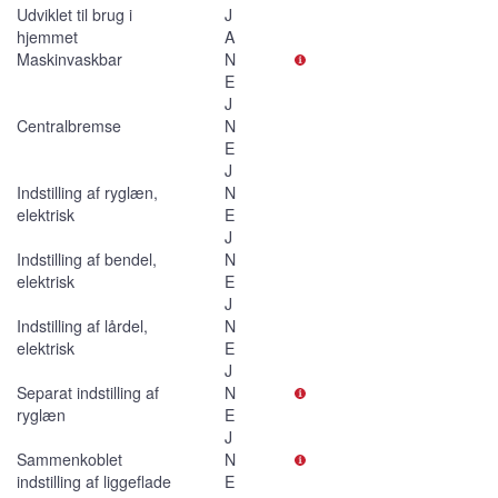
Udviklet til brug i
J
hjemmet
A
Maskinvaskbar
N
E
J
Centralbremse
N
E
J
Indstilling af ryglæn,
N
elektrisk
E
J
Indstilling af bendel,
N
elektrisk
E
J
Indstilling af lårdel,
N
elektrisk
E
J
Separat indstilling af
N
ryglæn
E
J
Sammenkoblet
N
indstilling af liggeflade
E