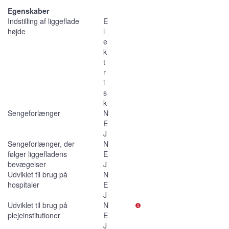
Egenskaber
Indstilling af liggeflade
E
højde
l
e
k
t
r
i
s
k
Sengeforlænger
N
E
J
Sengeforlænger, der
N
følger liggefladens
E
bevægelser
J
Udviklet til brug på
N
hospitaler
E
J
Udviklet til brug på
N
plejeinstitutioner
E
J