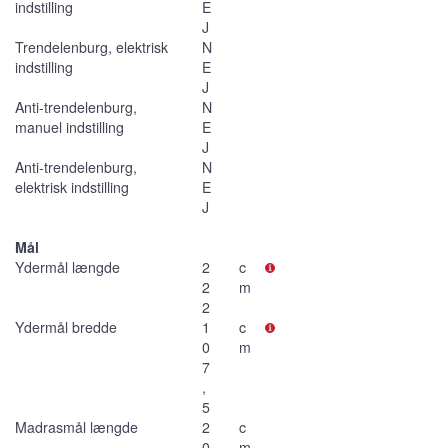
indstilling
E
J
Trendelenburg, elektrisk
N
indstilling
E
J
Anti-trendelenburg,
N
manuel indstilling
E
J
Anti-trendelenburg,
N
elektrisk indstilling
E
J
Mål
Ydermål længde
2
c
2
m
2
Ydermål bredde
1
c
0
m
7
,
5
Madrasmål længde
2
c
0
m