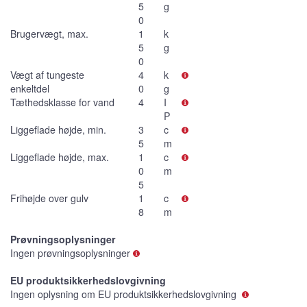
5
g
0
Brugervægt, max.
1
k
5
g
0
Vægt af tungeste
4
k
enkeltdel
0
g
Tæthedsklasse for vand
4
I
P
Liggeflade højde, min.
3
c
5
m
Liggeflade højde, max.
1
c
0
m
5
Frihøjde over gulv
1
c
8
m
Prøvningsoplysninger
Ingen prøvningsoplysninger
EU produktsikkerhedslovgivning
Ingen oplysning om EU produktsikkerhedslovgivning