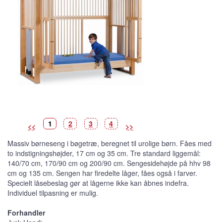
B
(
B
B
B
1
2
3
4
<<
>>
i
V
i
i
i
l
i
l
l
l
l
s
l
l
l
Massiv børneseng i bøgetræ, beregnet til urolige børn. Fåes med
e
t
e
e
e
d
b
d
d
d
to indstigningshøjder, 17 cm og 35 cm. Tre standard liggemål:
e
i
e
e
e
l
140/70 cm, 170/90 cm og 200/90 cm. Sengesidehøjde på hhv 98
l
e
cm og 135 cm. Sengen har firedelte låger, fåes også i farver.
d
e
Specielt låsebeslag gør at lågerne ikke kan åbnes indefra.
)
Individuel tilpasning er mulig.
Forhandler