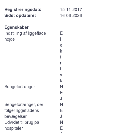
Registreringsdato
15-11-2017
Sidst opdateret
16-06-2026
Egenskaber
Indstilling af liggeflade
E
højde
l
e
k
t
r
i
s
k
Sengeforlænger
N
E
J
Sengeforlænger, der
N
følger liggefladens
E
bevægelser
J
Udviklet til brug på
N
hospitaler
E