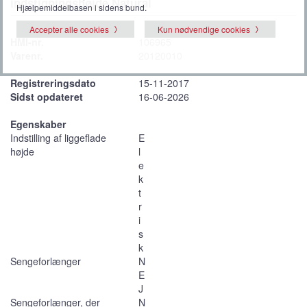
indstigningshøjde Natural
Hjælpemiddelbasen i sidens bund.
Accepter alle cookies
Kun nødvendige cookies
HMI-nr.
106965
Varenr.
20120010
Registreringsdato
15-11-2017
Sidst opdateret
16-06-2026
Egenskaber
Indstilling af liggeflade
E
højde
l
e
k
t
r
i
s
k
Sengeforlænger
N
E
J
Sengeforlænger, der
N