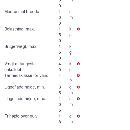
0
Madrasmål bredde
1
c
0
m
0
Belastning, max.
1
k
5
g
0
Brugervægt, max.
1
k
5
g
0
Vægt af tungeste
4
k
enkeltdel
0
g
Tæthedsklasse for vand
4
I
P
Liggeflade højde, min.
3
c
5
m
Liggeflade højde, max.
1
c
0
m
5
Frihøjde over gulv
1
c
8
m