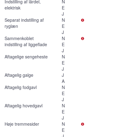
Indstilling af lårdel,
N
elektrisk
E
J
Separat indstilling af
N
ryglæn
E
J
Sammenkoblet
N
indstilling af liggeflade
E
J
Aftagelige sengeheste
N
E
J
Aftagelig galge
J
A
Aftagelig fodgavl
N
E
J
Aftagelig hovedgavl
N
E
J
Høje tremmesider
N
E
J