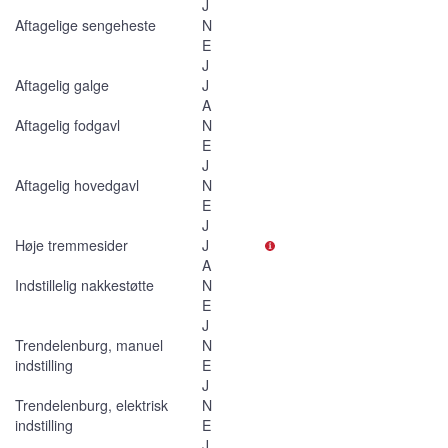
J
Aftagelige sengeheste
N
E
J
Aftagelig galge
J
A
Aftagelig fodgavl
N
E
J
Aftagelig hovedgavl
N
E
J
Høje tremmesider
J
A
Indstillelig nakkestøtte
N
E
J
Trendelenburg, manuel
N
indstilling
E
J
Trendelenburg, elektrisk
N
indstilling
E
J