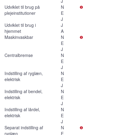
J
Udviklet til brug på
N
plejeinstitutioner
E
J
Udviklet til brug i
J
hjemmet
A
Maskinvaskbar
N
E
J
Centralbremse
N
E
J
Indstilling af ryglæn,
N
elektrisk
E
J
Indstilling af bendel,
N
elektrisk
E
J
Indstilling af lårdel,
N
elektrisk
E
J
Separat indstilling af
N
ryglæn
E