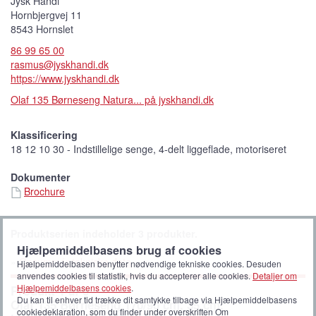
Jysk Handi
Hornbjergvej 11
8543 Hornslet
86 99 65 00
rasmus@jyskhandi.dk
https://www.jyskhandi.dk
Olaf 135 Børneseng Natura... på jyskhandi.dk
Klassificering
18 12 10 30 - Indstillelige senge, 4-delt liggeflade, motoriseret
Dokumenter
Brochure
Produktserien indeholder 3 produkter.
Hjælpemiddelbasens brug af cookies
»
Opsummér tekniske data
Hjælpemiddelbasen benytter nødvendige tekniske cookies. Desuden
anvendes cookies til statistik, hvis du accepterer alle cookies.
Detaljer om
Hjælpemiddelbasens cookies
.
Produkt 1 af 3
Du kan til enhver tid trække dit samtykke tilbage via Hjælpemiddelbasens
Olaf 135 Børneseng 170/90 cm. 35 cm.
cookiedeklaration, som du finder under overskriften Om