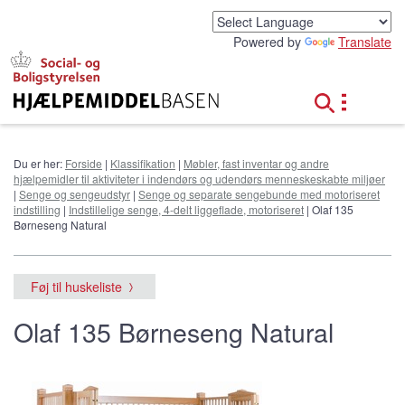
G
å
Powered by
Translate
t
i
l
h
o
v
e
Du er her:
Forside
|
Klassifikation
|
Møbler, fast inventar og andre
d
hjælpemidler til aktiviteter i indendørs og udendørs menneskeskabte miljøer
i
|
Senge og sengeudstyr
|
Senge og separate sengebunde med motoriseret
n
indstilling
|
Indstillelige senge, 4-delt liggeflade, motoriseret
| Olaf 135
d
Børneseng Natural
h
o
l
Føj til huskeliste
d
Olaf 135 Børneseng Natural