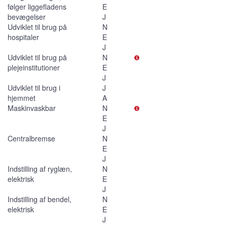
følger liggefladens
E
bevægelser
J
Udviklet til brug på
N
hospitaler
E
J
Udviklet til brug på
N
plejeinstitutioner
E
J
Udviklet til brug i
J
hjemmet
A
Maskinvaskbar
N
E
J
Centralbremse
N
E
J
Indstilling af ryglæn,
N
elektrisk
E
J
Indstilling af bendel,
N
elektrisk
E
J