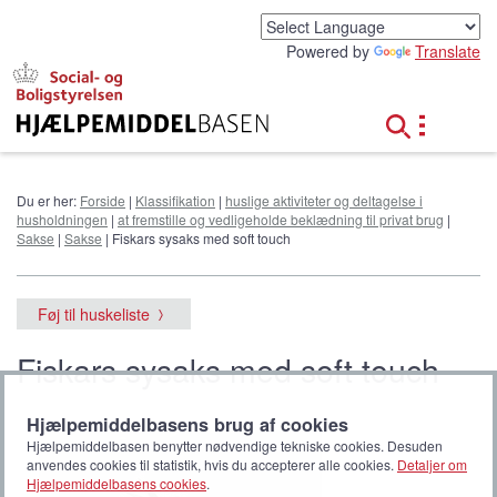
G
å
Powered by
Translate
t
i
l
h
o
v
e
Du er her:
Forside
|
Klassifikation
|
huslige aktiviteter og deltagelse i
d
husholdningen
|
at fremstille og vedligeholde beklædning til privat brug
|
i
Sakse
|
Sakse
| Fiskars sysaks med soft touch
n
d
h
Føj til huskeliste
o
l
Fiskars sysaks med soft touch
d
Hjælpemiddelbasens brug af cookies
Hjælpemiddelbasen benytter nødvendige tekniske cookies. Desuden
anvendes cookies til statistik, hvis du accepterer alle cookies.
Detaljer om
Hjælpemiddelbasens cookies
.