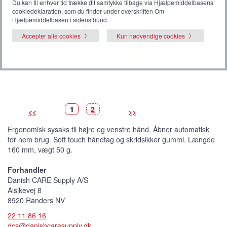
Du kan til enhver tid trække dit samtykke tilbage via Hjælpemiddelbasens
cookiedeklaration, som du finder under overskriften Om
Hjælpemiddelbasen i sidens bund.
Accepter alle cookies
Kun nødvendige cookies
B
(
B
1
2
<<
>>
i
V
i
l
i
l
l
s
l
Ergonomisk sysaks til højre og venstre hånd. Åbner automatisk
e
t
e
d
b
d
for nem brug. Soft touch håndtag og skridsikker gummi. Længde
e
i
e
l
160 mm, vægt 50 g.
l
e
d
e
Forhandler
)
Danish CARE Supply A/S
Alsikevej 8
8920 Randers NV
22 11 86 16
dcs@danishcaresupply.dk