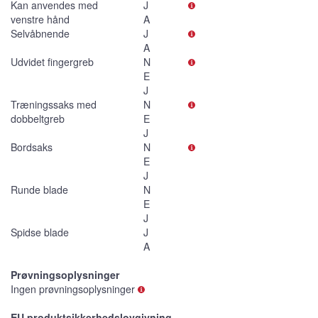
Kan anvendes med
J
venstre hånd
A
Selvåbnende
J
A
Udvidet fingergreb
N
E
J
Træningssaks med
N
dobbeltgreb
E
J
Bordsaks
N
E
J
Runde blade
N
E
J
Spidse blade
J
A
Prøvningsoplysninger
Ingen prøvningsoplysninger
EU produktsikkerhedslovgivning