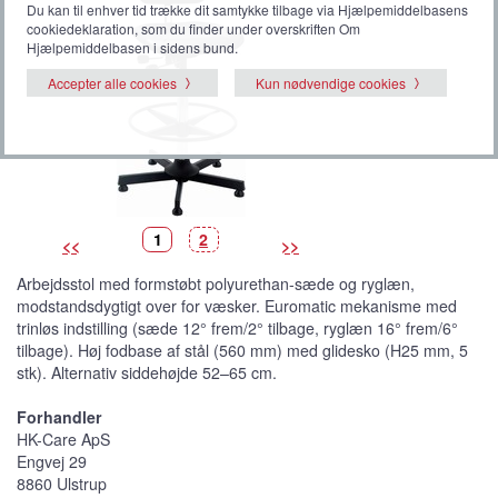
Du kan til enhver tid trække dit samtykke tilbage via Hjælpemiddelbasens
cookiedeklaration, som du finder under overskriften Om
Hjælpemiddelbasen i sidens bund.
Accepter alle cookies
Kun nødvendige cookies
B
(
B
1
2
<<
>>
i
V
i
l
i
l
l
s
l
Arbejdsstol med formstøbt polyurethan-sæde og ryglæn,
e
t
e
d
b
d
modstandsdygtigt over for væsker. Euromatic mekanisme med
e
i
e
l
trinløs indstilling (sæde 12° frem/2° tilbage, ryglæn 16° frem/6°
l
e
tilbage). Høj fodbase af stål (560 mm) med glidesko (H25 mm, 5
d
e
stk). Alternativ siddehøjde 52–65 cm.
)
Forhandler
HK-Care ApS
Engvej 29
8860 Ulstrup