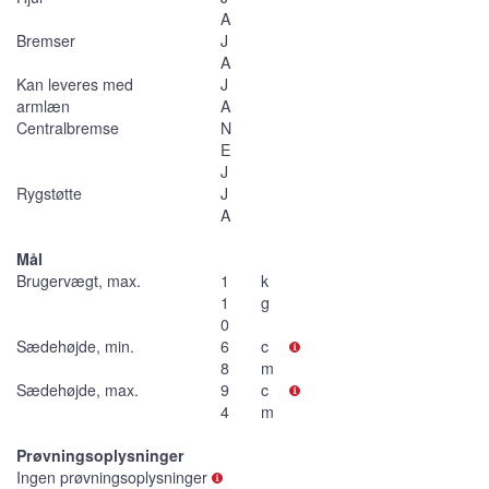
A
Bremser
J
A
Kan leveres med
J
armlæn
A
Centralbremse
N
E
J
Rygstøtte
J
A
Mål
Brugervægt, max.
1
k
1
g
0
Sædehøjde, min.
6
c
8
m
Sædehøjde, max.
9
c
4
m
Prøvningsoplysninger
Ingen prøvningsoplysninger