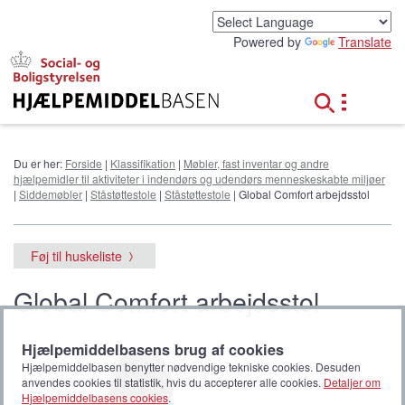
G
å
Powered by
Translate
t
i
l
h
o
v
e
Du er her:
Forside
|
Klassifikation
|
Møbler, fast inventar og andre
d
hjælpemidler til aktiviteter i indendørs og udendørs menneskeskabte miljøer
i
|
Siddemøbler
|
Ståstøttestole
|
Ståstøttestole
| Global Comfort arbejdsstol
n
d
h
Føj til huskeliste
o
l
Global Comfort arbejdsstol
d
Hjælpemiddelbasens brug af cookies
Hjælpemiddelbasen benytter nødvendige tekniske cookies. Desuden
anvendes cookies til statistik, hvis du accepterer alle cookies.
Detaljer om
Hjælpemiddelbasens cookies
.