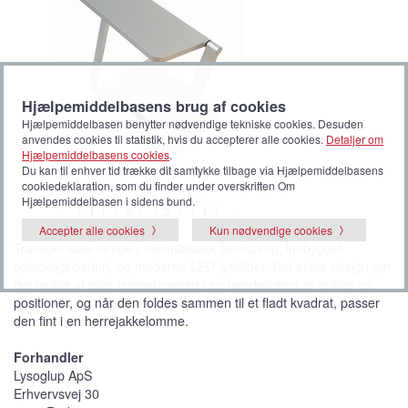
Hjælpemiddelbasens brug af cookies
Hjælpemiddelbasen benytter nødvendige tekniske cookies. Desuden
anvendes cookies til statistik, hvis du accepterer alle cookies.
Detaljer om
Hjælpemiddelbasens cookies
.
Du kan til enhver tid trække dit samtykke tilbage via Hjælpemiddelbasens
cookiedeklaration, som du finder under overskriften Om
Hjælpemiddelbasen i sidens bund.
B
(
B
B
B
1
2
3
4
<<
>>
i
V
i
i
i
l
i
l
l
l
Accepter alle cookies
Kun nødvendige cookies
l
s
l
l
l
Transportabel lampe i minimalistisk formsprog, indbygget
e
t
e
e
e
d
b
d
d
d
opladeligt batteri, og moderne LED-lyskilder. Det enkle design gør
e
i
e
e
e
l
det muligt at stille lampehovedet i en uendelighed af vinkler og
l
e
positioner, og når den foldes sammen til et fladt kvadrat, passer
d
e
den fint i en herrejakkelomme.
)
Forhandler
Lysoglup ApS
Erhvervsvej 30