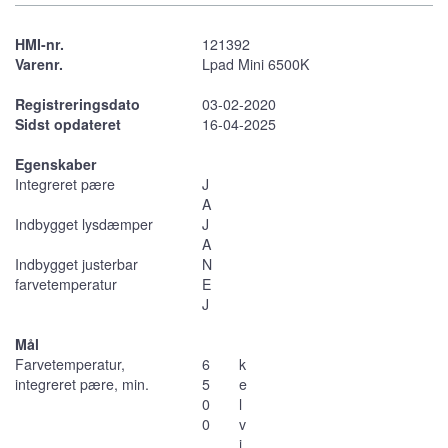
HMI-nr.
121392
Varenr.
Lpad Mini 6500K
Registreringsdato
03-02-2020
Sidst opdateret
16-04-2025
Egenskaber
Integreret pære
J
A
Indbygget lysdæmper
J
A
Indbygget justerbar
N
farvetemperatur
E
J
Mål
Farvetemperatur,
6
k
integreret pære, min.
5
e
0
l
0
v
i