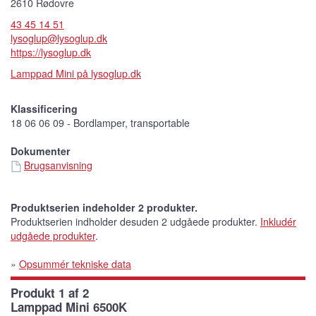
2610 Rødovre
43 45 14 51
lysoglup@lysoglup.dk
https://lysoglup.dk
Lamppad Mini på lysoglup.dk
Klassificering
18 06 06 09 - Bordlamper, transportable
Dokumenter
Brugsanvisning
Produktserien indeholder 2 produkter.
Produktserien indholder desuden 2 udgåede produkter.
Inkludér
udgåede produkter
.
»
Opsummér tekniske data
Produkt 1 af 2
Lamppad Mini 6500K