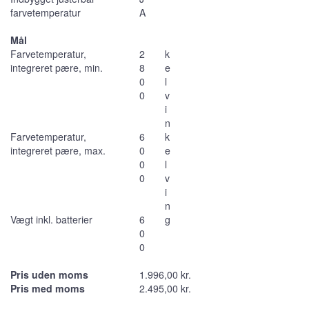
farvetemperatur
A
Mål
Farvetemperatur,
2
k
integreret pære, min.
8
e
0
l
0
v
i
n
Farvetemperatur,
6
k
integreret pære, max.
0
e
0
l
0
v
i
n
Vægt inkl. batterier
6
g
0
0
Pris uden moms
1.996,00 kr.
Pris med moms
2.495,00 kr.