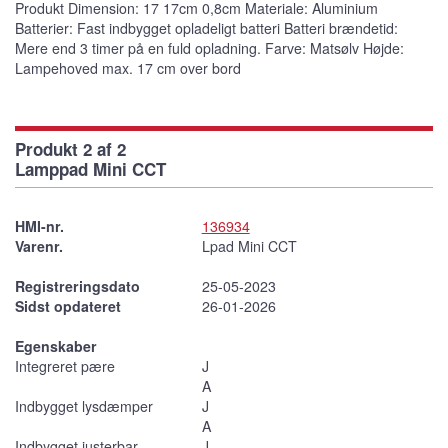
Produkt Dimension: 17 17cm 0,8cm Materiale: Aluminium
Batterier: Fast indbygget opladeligt batteri Batteri brændetid:
Mere end 3 timer på en fuld opladning. Farve: Matsølv Højde:
Lampehoved max. 17 cm over bord
Produkt 2 af 2
Lamppad Mini CCT
HMI-nr.
136934
Varenr.
Lpad Mini CCT
Registreringsdato
25-05-2023
Sidst opdateret
26-01-2026
Egenskaber
Integreret pære
J
A
Indbygget lysdæmper
J
A
Indbygget justerbar
J