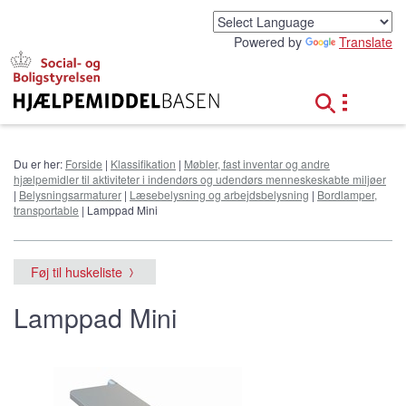
G
å
Powered by
Translate
t
i
l
h
o
v
e
Du er her:
Forside
|
Klassifikation
|
Møbler, fast inventar og andre
d
hjælpemidler til aktiviteter i indendørs og udendørs menneskeskabte miljøer
i
|
Belysningsarmaturer
|
Læsebelysning og arbejdsbelysning
|
Bordlamper,
n
transportable
| Lamppad Mini
d
h
o
Føj til huskeliste
l
d
Lamppad Mini