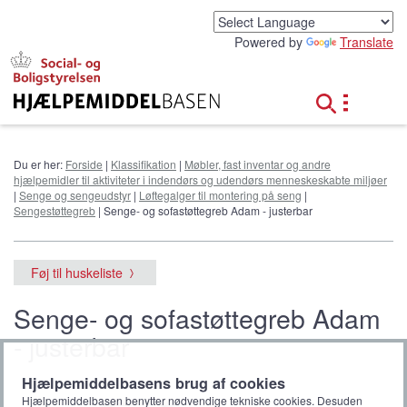
G
å
Powered by
Translate
t
i
l
h
o
v
e
Du er her:
Forside
|
Klassifikation
|
Møbler, fast inventar og andre
d
hjælpemidler til aktiviteter i indendørs og udendørs menneskeskabte miljøer
i
|
Senge og sengeudstyr
|
Løftegalger til montering på seng
|
n
Sengestøttegreb
| Senge- og sofastøttegreb Adam - justerbar
d
h
o
Føj til huskeliste
l
d
Senge- og sofastøttegreb Adam
- justerbar
Hjælpemiddelbasens brug af cookies
Hjælpemiddelbasen benytter nødvendige tekniske cookies. Desuden