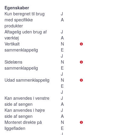
Egenskaber
Kun beregnet til brug
J
med specifikke
A
produkter
Aftagelig uden brug af
J
værktøj
A
Vertikalt
N
sammenklappelig
E
J
Sidelæns
N
sammenklappelig
E
J
Udad sammenklappelig
N
E
J
Kan anvendes i venstre
J
side af sengen
A
Kan anvendes i højre
J
side af sengen
A
Monteret direkte på
N
liggefladen
E
J