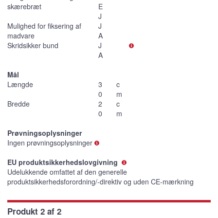
skærebræt
E
J
Mulighed for fiksering af
J
madvare
A
Skridsikker bund
J
A
Mål
Længde
3
c
0
m
Bredde
2
c
0
m
Prøvningsoplysninger
Ingen prøvningsoplysninger
EU produktsikkerhedslovgivning
Udelukkende omfattet af den generelle
produktsikkerhedsforordning/-direktiv og uden CE-mærkning
Produkt 2 af 2