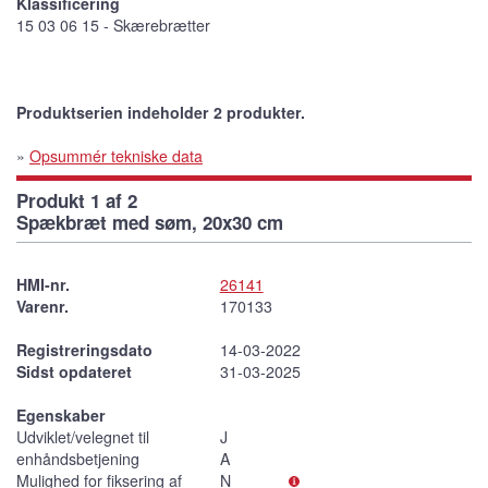
Klassificering
15 03 06 15 - Skærebrætter
Produktserien indeholder 2 produkter.
»
Opsummér tekniske data
Produkt 1 af 2
Spækbræt med søm, 20x30 cm
HMI-nr.
26141
Varenr.
170133
Registreringsdato
14-03-2022
Sidst opdateret
31-03-2025
Egenskaber
Udviklet/velegnet til
J
enhåndsbetjening
A
Mulighed for fiksering af
N