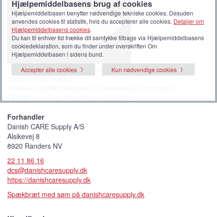
Hjælpemiddelbasens brug af cookies
Hjælpemiddelbasen benytter nødvendige tekniske cookies. Desuden
anvendes cookies til statistik, hvis du accepterer alle cookies.
Detaljer om
Hjælpemiddelbasens cookies
.
Du kan til enhver tid trække dit samtykke tilbage via Hjælpemiddelbasens
cookiedeklaration, som du finder under overskriften Om
Hjælpemiddelbasen i sidens bund.
Spækbræt med søm til fastholdelse af mad og med skridsikre
Accepter alle cookies
Kun nødvendige cookies
dupper under brættet.
Leveres med flamingoplade til beskyttelse af/mod søm.
Fås i to størrelser: 30x20 cm og 25x37 cm
Forhandler
Danish CARE Supply A/S
Alsikevej 8
8920 Randers NV
22 11 86 16
dcs@danishcaresupply.dk
https://danishcaresupply.dk
Spækbræt med søm på danishcaresupply.dk