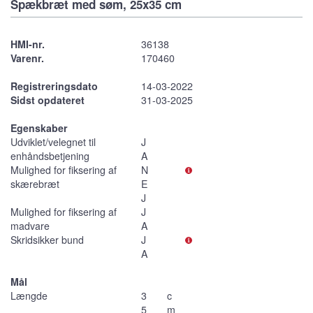
Spækbræt med søm, 25x35 cm
HMI-nr.
36138
Varenr.
170460
Registreringsdato
14-03-2022
Sidst opdateret
31-03-2025
Egenskaber
Udviklet/velegnet til
J
enhåndsbetjening
A
Mulighed for fiksering af
N
skærebræt
E
J
Mulighed for fiksering af
J
madvare
A
Skridsikker bund
J
A
Mål
Længde
3
c
5
m