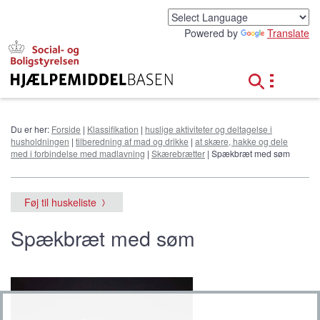
G
å
Powered by
Translate
t
i
l
h
o
v
e
Du er her:
Forside
|
Klassifikation
|
huslige aktiviteter og deltagelse i
d
husholdningen
|
tilberedning af mad og drikke
|
at skære, hakke og dele
i
med i forbindelse med madlavning
|
Skærebrætter
| Spækbræt med søm
n
d
h
Føj til huskeliste
o
l
Spækbræt med søm
d