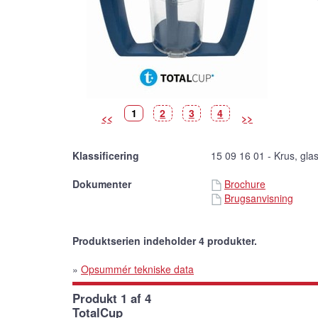
Billede
(Vist
Billede
Billede
Billede
1
2
3
4
<<
>>
billede)
Klassificering
15 09 16 01 - Krus, gla
Dokumenter
Brochure
Brugsanvisning
Produktserien indeholder 4 produkter.
»
Opsummér tekniske data
Produkt 1 af 4
TotalCup