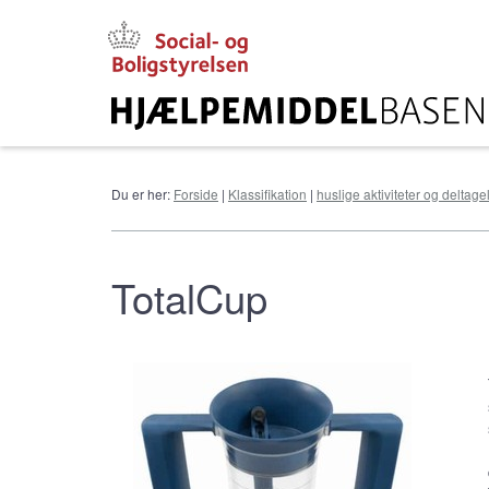
Gå
til
hovedindhold
Du er her:
Forside
|
Klassifikation
|
huslige aktiviteter og deltag
TotalCup