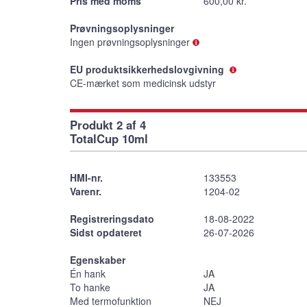
Pris med moms
600,00 kr.
Prøvningsoplysninger
Ingen prøvningsoplysninger
EU produktsikkerhedslovgivning
CE-mærket som medicinsk udstyr
Produkt 2 af 4
TotalCup 10ml
HMI-nr.
133553
Varenr.
1204-02
Registreringsdato
18-08-2022
Sidst opdateret
26-07-2026
Egenskaber
Én hank
JA
To hanke
JA
Med termofunktion
NEJ