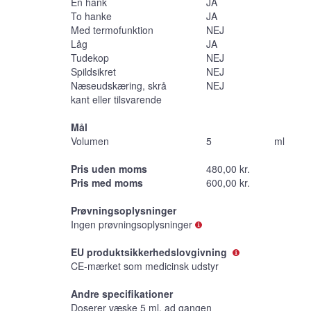
Én hank
JA
To hanke
JA
Med termofunktion
NEJ
Låg
JA
Tudekop
NEJ
Spildsikret
NEJ
Næseudskæring, skrå
NEJ
kant eller tilsvarende
Mål
Volumen
5
ml
Pris uden moms
480,00 kr.
Pris med moms
600,00 kr.
Prøvningsoplysninger
Ingen prøvningsoplysninger
EU produktsikkerhedslovgivning
CE-mærket som medicinsk udstyr
Andre specifikationer
Doserer væske 5 ml. ad gangen