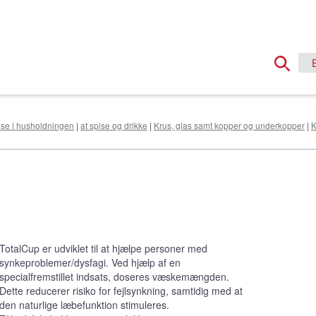
else i husholdningen
|
at spise og drikke
|
Krus, glas samt kopper og underkopper
|
K
TotalCup er udviklet til at hjælpe personer med
synkeproblemer/dysfagi. Ved hjælp af en
specialfremstillet indsats, doseres væskemængden.
Dette reducerer risiko for fejlsynkning, samtidig med at
den naturlige læbefunktion stimuleres.