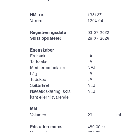
HMI-nr.
133127
Varenr.
1204-04
Registreringsdato
03-07-2022
Sidst opdateret
26-07-2026
Egenskaber
Én hank
JA
To hanke
JA
Med termofunktion
NEJ
Låg
JA
Tudekop
JA
Spildsikret
NEJ
Næseudskæring, skrå
NEJ
kant eller tilsvarende
Mål
Volumen
20
ml
Pris uden moms
480,00 kr.