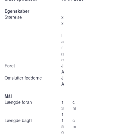
Egenskaber
Størrelse
x
x
-
l
a
r
g
e
Foret
J
A
Omslutter fødderne
J
A
Mål
Længde foran
1
c
3
m
1
Længde bagtil
1
c
5
m
0