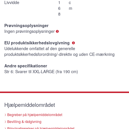
Livvidde
1
c
6
m
8
Prøvningsoplysninger
Ingen prøvningsoplysninger
EU produktsikkerhedslovgivning
Udelukkende omfattet af den generelle
produktsikkerhedsforordning/-direktiv og uden CE-mærkning
Andre specifikationer
Str 6: Svarer til XXL-LARGE (fra 190 cm)
Hjælpemiddelområdet
Begreber på hjælpemiddelområdet
Bevilling & rådgivning
Principafgørelser på hjælpemiddelområdet