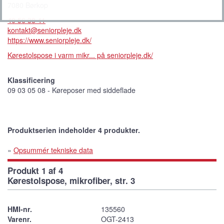
7080 Børkop
40 56 38 41
kontakt@seniorpleje.dk
https://www.seniorpleje.dk/
Kørestolspose i varm mikr... på seniorpleje.dk/
Klassificering
09 03 05 08 - Køreposer med siddeflade
Produktserien indeholder 4 produkter.
»
Opsummér tekniske data
Produkt 1 af 4
Kørestolspose, mikrofiber, str. 3
HMI-nr.
135560
Varenr.
OGT-2413