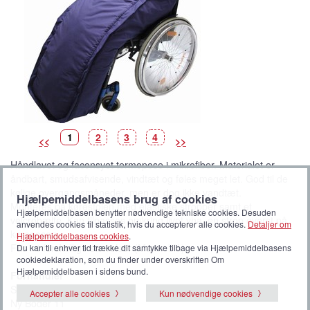
B
(
B
B
B
1
2
3
4
<<
>>
i
V
i
i
i
l
i
l
l
l
l
s
l
l
l
Håndlavet og faconsyet termopose i mikrofiber. Materialet er
e
t
e
e
e
d
b
d
d
d
åndbart, smudsafvisende, vindtæt og føles meget let. God til de
e
i
e
e
e
l
kølige overgangsmåneder, men er dog ikke vandtæt.
l
Hjælpemiddelbasens brug af cookies
e
Monteres på kørestolen med elastiske stropper samt et
d
Hjælpemiddelbasen benytter nødvendige tekniske cookies. Desuden
e
velcrobælte. Kan tilpasses omkring livet vha. en strop øverst på
anvendes cookies til statistik, hvis du accepterer alle cookies.
Detaljer om
)
køreposen.
Hjælpemiddelbasens cookies
.
Fås i 4 forskellige størrelser (Marineblå).
Du kan til enhver tid trække dit samtykke tilbage via Hjælpemiddelbasens
cookiedeklaration, som du finder under overskriften Om
Hjælpemiddelbasen i sidens bund.
Forhandler
SENIORPLEJE
Accepter alle cookies
Kun nødvendige cookies
Ny Boder 11