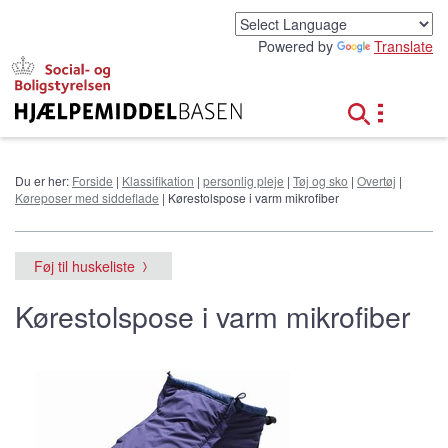
G
å
Powered by
Translate
t
i
l
h
o
v
e
Du er her:
Forside
|
Klassifikation
|
personlig pleje
|
Tøj og sko
|
Overtøj
|
d
Køreposer med siddeflade
| Kørestolspose i varm mikrofiber
i
n
d
Føj til huskeliste
h
o
Kørestolspose i varm mikrofiber
l
d