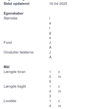
Sidst opdateret
16-04-2025
Egenskaber
Størrelse
l
a
r
g
e
Foret
J
A
Omslutter fødderne
J
A
Mål
Længde foran
1
c
2
m
9
Længde bagtil
1
c
4
m
3
Livvidde
1
c
4
m