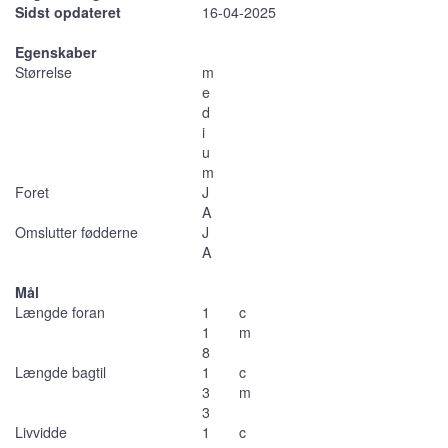
Sidst opdateret
16-04-2025
Egenskaber
Størrelse
m
e
d
i
u
m
Foret
J
A
Omslutter fødderne
J
A
Mål
Længde foran
1
c
1
m
8
Længde bagtil
1
c
3
m
3
Livvidde
1
c