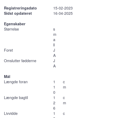
Registreringsdato
15-02-2023
Sidst opdateret
16-04-2025
Egenskaber
Størrelse
s
m
a
ll
Foret
J
A
Omslutter fødderne
J
A
Mål
Længde foran
1
c
1
m
0
Længde bagtil
1
c
2
m
6
Livvidde
1
c