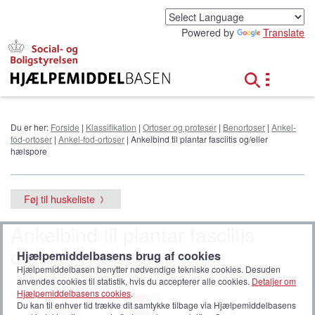
G
å
Powered by
Translate
t
i
l
h
o
v
e
Du er her:
Forside
|
Klassifikation
|
Ortoser og proteser
|
Benortoser
|
Ankel-
d
fod-ortoser
|
Ankel-fod-ortoser
| Ankelbind til plantar fasciitis og/eller
i
hælspore
n
d
h
Føj til huskeliste
o
l
Ankelbind til plantar fasciitis
d
og/eller hælspore
Hjælpemiddelbasens brug af cookies
Hjælpemiddelbasen benytter nødvendige tekniske cookies. Desuden
anvendes cookies til statistik, hvis du accepterer alle cookies.
Detaljer om
Hjælpemiddelbasens cookies
.
Du kan til enhver tid trække dit samtykke tilbage via Hjælpemiddelbasens