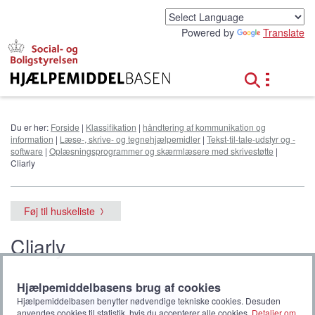
G
å
Powered by
Translate
t
i
l
h
o
v
e
Du er her:
Forside
|
Klassifikation
|
håndtering af kommunikation og
d
information
|
Læse-, skrive- og tegnehjælpemidler
|
Tekst-til-tale-udstyr og -
i
software
|
Oplæsningsprogrammer og skærmlæsere med skrivestøtte
|
n
Cliarly
d
h
o
Føj til huskeliste
l
d
Cliarly
Hjælpemiddelbasens brug af cookies
Hjælpemiddelbasen benytter nødvendige tekniske cookies. Desuden
anvendes cookies til statistik, hvis du accepterer alle cookies.
Detaljer om