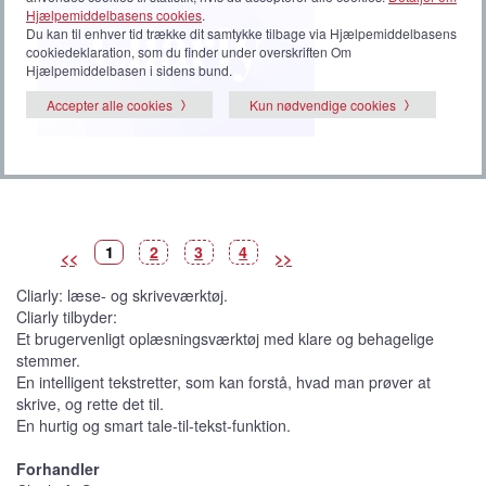
Hjælpemiddelbasens cookies
.
Du kan til enhver tid trække dit samtykke tilbage via Hjælpemiddelbasens
cookiedeklaration, som du finder under overskriften Om
Hjælpemiddelbasen i sidens bund.
Accepter alle cookies
Kun nødvendige cookies
B
(
B
B
B
1
2
3
4
<<
>>
i
V
i
i
i
l
i
l
l
l
l
s
l
l
l
Cliarly: læse- og skriveværktøj.
e
t
e
e
e
d
b
d
d
d
Cliarly tilbyder:
e
i
e
e
e
l
Et brugervenligt oplæsningsværktøj med klare og behagelige
l
e
stemmer.
d
e
En intelligent tekstretter, som kan forstå, hvad man prøver at
)
skrive, og rette det til.
En hurtig og smart tale-til-tekst-funktion.
Forhandler