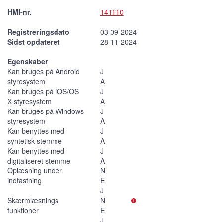
HMI-nr.
141110
Registreringsdato
03-09-2024
Sidst opdateret
28-11-2024
Egenskaber
Kan bruges på Android
J
styresystem
A
Kan bruges på iOS/OS
J
X styresystem
A
Kan bruges på Windows
J
styresystem
A
Kan benyttes med
J
syntetisk stemme
A
Kan benyttes med
J
digitaliseret stemme
A
Oplæsning under
N
indtastning
E
J
Skærmlæsnings
N
funktioner
E
J