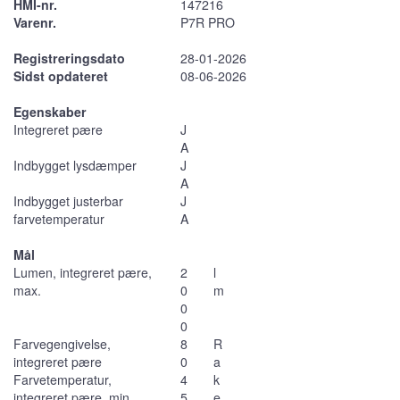
HMI-nr.
147216
Varenr.
P7R PRO
Registreringsdato
28-01-2026
Sidst opdateret
08-06-2026
Egenskaber
Integreret pære
J
A
Indbygget lysdæmper
J
A
Indbygget justerbar
J
farvetemperatur
A
Mål
Lumen, integreret pære,
2
l
max.
0
m
0
0
Farvegengivelse,
8
R
integreret pære
0
a
Farvetemperatur,
4
k
integreret pære, min.
5
e