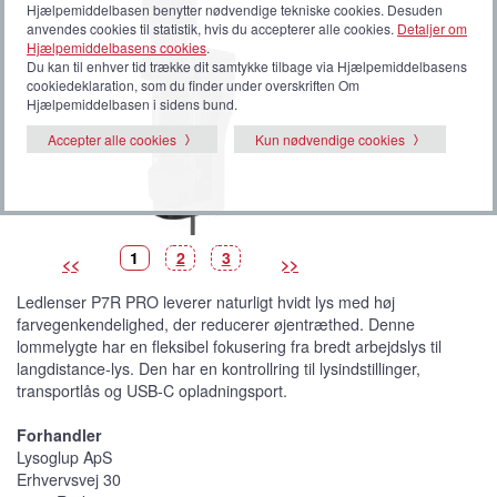
Hjælpemiddelbasen benytter nødvendige tekniske cookies. Desuden
anvendes cookies til statistik, hvis du accepterer alle cookies.
Detaljer om
Hjælpemiddelbasens cookies
.
Du kan til enhver tid trække dit samtykke tilbage via Hjælpemiddelbasens
cookiedeklaration, som du finder under overskriften Om
Hjælpemiddelbasen i sidens bund.
Accepter alle cookies
Kun nødvendige cookies
B
(
B
B
1
2
3
<<
>>
i
V
i
i
l
i
l
l
l
s
l
l
Ledlenser P7R PRO leverer naturligt hvidt lys med høj
e
t
e
e
d
b
d
d
farvegenkendelighed, der reducerer øjentræthed. Denne
e
i
e
e
l
lommelygte har en fleksibel fokusering fra bredt arbejdslys til
l
e
langdistance-lys. Den har en kontrollring til lysindstillinger,
d
e
transportlås og USB-C opladningsport.
)
Forhandler
Lysoglup ApS
Erhvervsvej 30