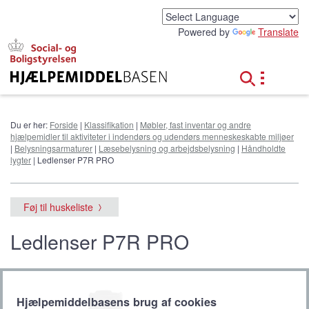
G
å
Powered by
Translate
t
i
l
h
o
v
e
Du er her:
Forside
|
Klassifikation
|
Møbler, fast inventar og andre
d
hjælpemidler til aktiviteter i indendørs og udendørs menneskeskabte miljøer
i
|
Belysningsarmaturer
|
Læsebelysning og arbejdsbelysning
|
Håndholdte
n
lygter
| Ledlenser P7R PRO
d
h
o
Føj til huskeliste
l
d
Ledlenser P7R PRO
Hjælpemiddelbasens brug af cookies