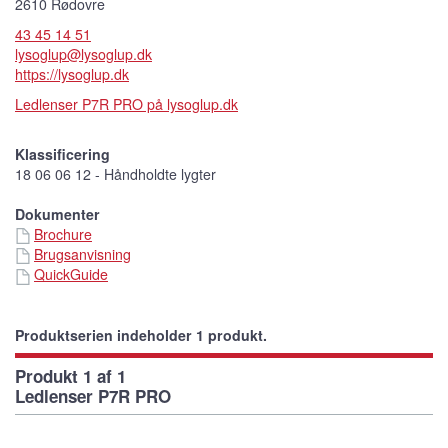
2610 Rødovre
43 45 14 51
lysoglup@lysoglup.dk
https://lysoglup.dk
Ledlenser P7R PRO på lysoglup.dk
Klassificering
18 06 06 12 - Håndholdte lygter
Dokumenter
Brochure
Brugsanvisning
QuickGuide
Produktserien indeholder 1 produkt.
Produkt 1 af 1
Ledlenser P7R PRO