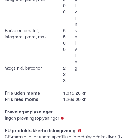
0
l
0
v
i
n
Farvetemperatur,
5
k
integreret pære, max.
5
e
0
l
0
v
i
n
Vægt inkl. batterier
2
g
2
3
Pris uden moms
1.015,20 kr.
Pris med moms
1.269,00 kr.
Prøvningsoplysninger
Ingen prøvningsoplysninger
EU produktsikkerhedslovgivning
CE-mærket efter andre specifikke forordninger/direktiver (fx