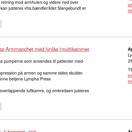
 i retning mod armhulen og videre ned over
i
 kan justeres vha.bændler/kiler.Slangebundt er
ht
ss Armmanchet med lynlås (multikammer
A
Ly
2
ess pumperne som anvendes til patienter med
Tl
pression på armen og samme sides skulder.
i
kunne betjene Lympha Press
ht
verlappende luftkamre, og omkredsen justeres
3, 1 kammer, arm
Ar