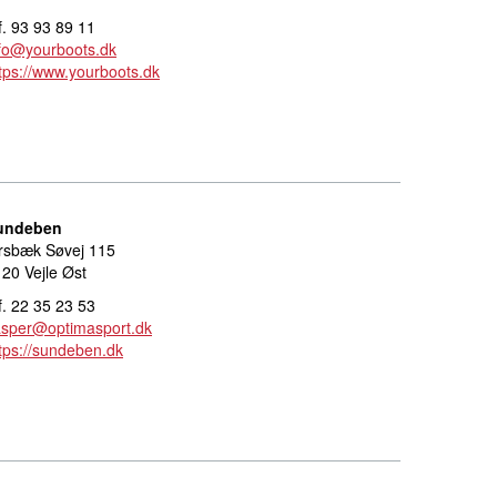
f. 93 93 89 11
fo@yourboots.dk
tps://www.yourboots.dk
undeben
rsbæk Søvej 115
20 Vejle Øst
f. 22 35 23 53
asper@optimasport.dk
tps://sundeben.dk