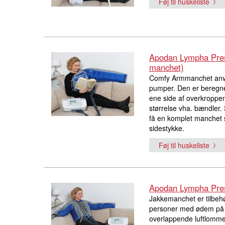
Føj til huskeliste
Apodan Lympha Pre
manchet)
Comfy Armmanchet anv
pumper. Den er beregne
ene side af overkroppen
størrelse vha. bændler.
få en komplet manchet 
sidestykke.
Føj til huskeliste
Apodan Lympha Pre
Jakkemanchet er tilbeh
personer med ødem på ar
overlappende luftlommer