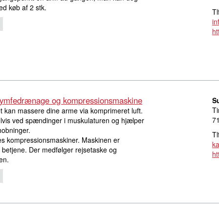
d køb af 2 stk.
Tl
in
ht
 lymfedrænage og kompressionsmaskine
S
Ti
kan massere dine arme via komprimeret luft.
71
is ved spændinger i muskulaturen og hjælper
hobninger.
Tl
s kompressionsmaskiner. Maskinen er
k
t betjene. Der medfølger rejsetaske og
ht
en.