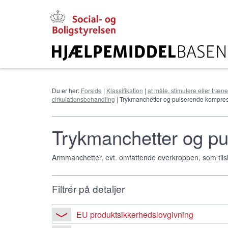
Gå
til
hovedindhold
Du er her:
Forside
|
Klassifikation
|
at måle, stimulere eller træn
cirkulationsbehandling
| Trykmanchetter og pulserende kompre
Trykmanchetter og p
Armmanchetter, evt. omfattende overkroppen, som tilsl
Filtrér på detaljer
EU produktsikkerhedslovgivning