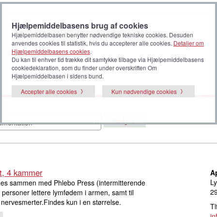
Hjælpemiddelbasens brug af cookies
Hjælpemiddelbasen benytter nødvendige tekniske cookies. Desuden
anvendes cookies til statistik, hvis du accepterer alle cookies.
Detaljer om
Hjælpemiddelbasens cookies
.
Du kan til enhver tid trække dit samtykke tilbage via Hjælpemiddelbasens
cookiedeklaration, som du finder under overskriften Om
Hjælpemiddelbasen i sidens bund.
Accepter alle cookies
Kun nødvendige cookies
Vælg
, 4 kammer
A
Ly
s sammen med Phlebo Press (intermitterende
2
personer lettere lymfødem i armen, samt til
 nervesmerter.Findes kun i en størrelse.
Tl
i