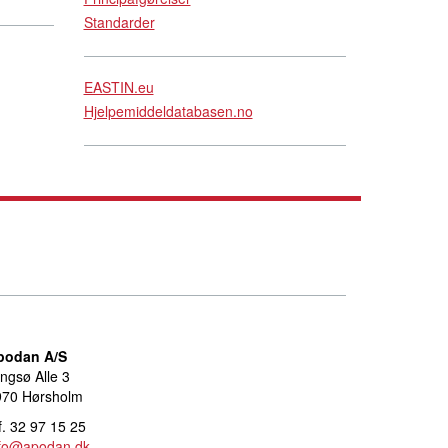
Standarder
EASTIN.eu
Hjelpemiddeldatabasen.no
podan A/S
ngsø Alle 3
970 Hørsholm
f. 32 97 15 25
nfo@apodan.dk