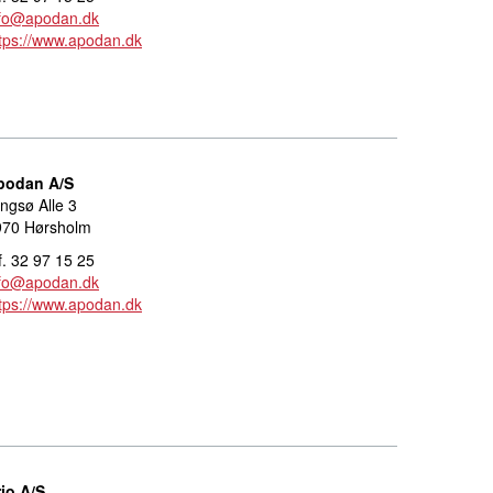
nfo@apodan.dk
tps://www.apodan.dk
podan A/S
ngsø Alle 3
970 Hørsholm
f. 32 97 15 25
nfo@apodan.dk
tps://www.apodan.dk
jo A/S