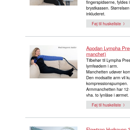
fingerspidserne, fyldes
brystkassen. Størrelsen
inkluderet.
Føj til huskeliste
Apodan Lympha Pre
manchet)
Tilbehør til Lympha Pr
lymfeødem i arm.
Manchetten udøver kom
Den modsatte arm vil 
kompressionspumpen.
Armmanchetten har 12 o
vha. to lynlåse i ærmet.
Føj til huskeliste
Flowtron Hydroven 