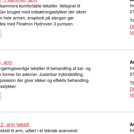
In
kammers komfortable tekstiler. Velegnet til
27
 Kan bruges med indsætningsstykker der sikrer
m hele armen, snaplock på slangen gør
Tl
ndes med Flowtron Hydroven 3 pumpen.
D
ht
3, arm
Ar
In
ringsvenlige tekstiler til behandling af kar- og
27
 former for ødemer. Justerbar trykindstilling,
ression der giver sikker og effektiv behandling.
Tl
sstykker.
D
ht
, arm tekstil
Ar
In
til til arm, udført i et teknisk avanceret