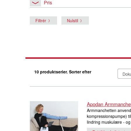
Pris
Filtrér
Nulstil
10 produktserier. Sorter efter
Apodan Armmanchet
Armmanchetten anvende
kompressionspumpe) til 
lindring muskulære - og