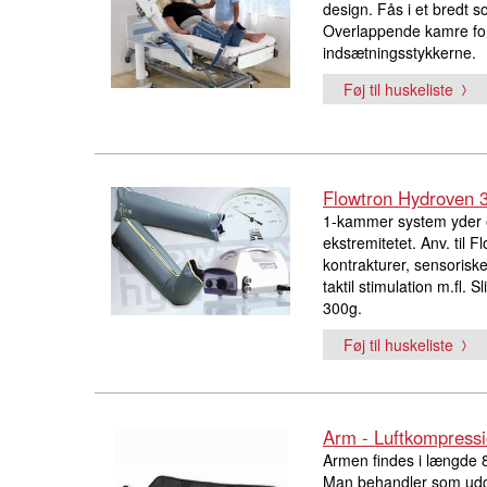
design. Fås i et bredt s
Overlappende kamre for
indsætningsstykkerne.
Føj til huskeliste
Flowtron Hydroven 
1-kammer system yder e
ekstremitetet. Anv. til 
kontrakturer, sensorisk
taktil stimulation m.fl. S
300g.
Føj til huskeliste
Arm - Luftkompress
Armen findes i længde 
Man behandler som ud