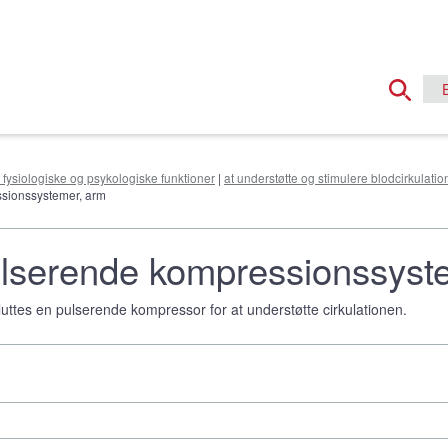
e fysiologiske og psykologiske funktioner
|
at understøtte og stimulere blodcirkulatio
ssionssystemer, arm
ulserende kompressionssyst
uttes en pulserende kompressor for at understøtte cirkulationen.