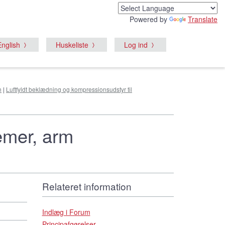
Powered by
Translate
English
Huskeliste
Log ind
n
|
Luftfyldt beklædning og kompressionsudstyr til
emer, arm
Relateret information
Indlæg i Forum
Principafgørelser