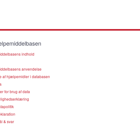
lpemiddelbasen
ddelbasens indhold
ddelbasens anvendelse
e af hjælpemidler i databasen
a
er for brug af data
lighedserklæring
apolitik
klaration
l & svar