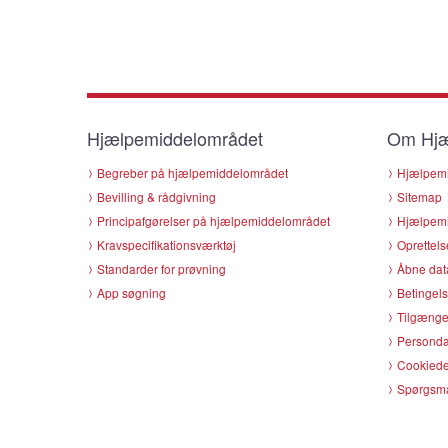
Hjælpemiddelområdet
Om Hjæ
Begreber på hjælpemiddelområdet
Hjælpemi
Bevilling & rådgivning
Sitemap
Principafgørelser på hjælpemiddelområdet
Hjælpemi
Kravspecifikationsværktøj
Oprettels
Standarder for prøvning
Åbne dat
App søgning
Betingels
Tilgænge
Persondat
Cookiede
Spørgsmå