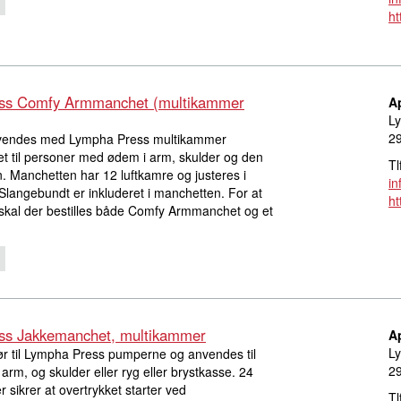
ht
ss Comfy Armmanchet (multikammer
A
Ly
2
endes med Lympha Press multikammer
t til personer med ødem i arm, skulder og den
Tl
. Manchetten har 12 luftkamre og justeres i
i
 Slangebundt er inkluderet i manchetten. For at
ht
skal der bestilles både Comfy Armmanchet og et
ss Jakkemanchet, multikammer
A
Ly
ør til Lympha Press pumperne og anvendes til
2
m, og skulder eller ryg eller brystkasse. 24
 sikrer at overtrykket starter ved
Tl