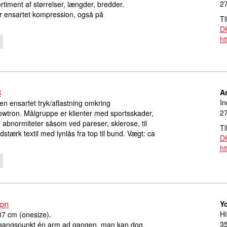
27
ortiment af størrelser, længder, bredder.
 ensartet kompression, også på
Tl
D
ht
3
Ar
In
n ensartet tryk/aflastning omkring
27
Flowtron. Målgruppe er klienter med sportsskader,
e abnormiteter såsom ved pareser, sklerose, til
Tl
lidstærk textil med lynlås fra top til bund. Vægt: ca
D
ht
ion
Y
H
87 cm (onesize).
3
gangspunkt én arm ad gangen, man kan dog